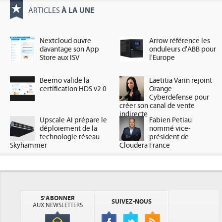
À LA UNE
ARTICLES
Nextcloud ouvre
Arrow référence les
davantage son App
onduleurs d'ABB pour
Store aux ISV
l'Europe
Beemo valide la
Laetitia Varin rejoint
certification HDS v2.0
Orange
Cyberdefense pour
créer son canal de vente
indirecte
Upscale AI prépare le
Fabien Petiau
déploiement de la
nommé vice-
technologie réseau
président de
Skyhammer
Cloudera France
S'ABONNER
SUIVEZ-NOUS
AUX NEWSLETTERS