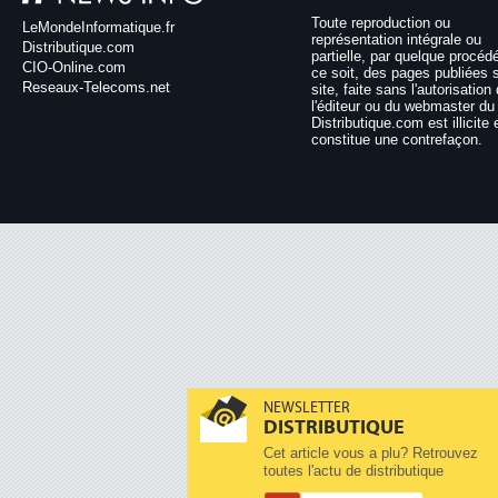
Toute reproduction ou
LeMondeInformatique.fr
représentation intégrale ou
Distributique.com
partielle, par quelque procéd
CIO-Online.com
ce soit, des pages publiées 
Reseaux-Telecoms.net
site, faite sans l'autorisation
l'éditeur ou du webmaster du 
Distributique.com est illicite 
constitue une contrefaçon.
NEWSLETTER
DISTRIBUTIQUE
Cet article vous a plu? Retrouvez
toutes l'actu de distributique