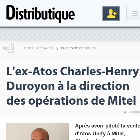
Connexion
18
OCTO
TOUTE L'ACTUALITÉ
FABRICANTS/EDITEURS
2023
L'ex-Atos Charles-Henry
Duroyon à la direction
des opérations de Mitel
Inscription
CARRI
Après avoir piloté la vent
d'Atos Unify à Mitel,