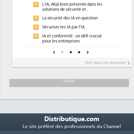
IA, déjà bien présente dans les
Qu'est-ce que la DEE (dire
1
utions de sécurité et...
d'efficacité énergétique) 
 sécurité des IA en question
DEE, une pression adminis
2
pour les DSI à transformer.
uriser les IA par l'IA
Un outillage et des servic
3
 et conformité : un défi crucial
place pour répondre à...
ur les entreprises
Phocea DC dans les corde
4
e IA de confiance pour une IA
DEE
us sûre ?
Interview de Fabrice Coq
5
Voir tous les dossiers
président de Digital Realty
Trimestriels IBM : L'activi
6
soutient les...
Publicité
Distributique.com
Le site préféré des professionnels du Channel