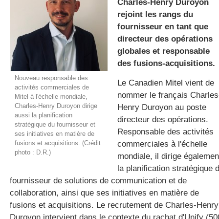
Charles-Henry Duroyon
rejoint les rangs du
fournisseur en tant que
gratuite
directeur des opérations
globales et responsable
des fusions-acquisitions.
Nouveau responsable des
Le Canadien
Mitel
vient de
activités commerciales de
nommer le français
Charles
Mitel à l'échelle mondiale,
Charles-Henry Duroyon dirige
Henry
Duroyon
au poste
aussi la planification
directeur des opérations.
stratégique du fournisseur et
Responsable des activités
ses initiatives en matière de
fusions et acquisitions. (Crédit
commerciales à l'échelle
photo : D.R.)
mondiale, il dirige égalemen
la planification stratégique
fournisseur de solutions de communication et de
collaboration, ainsi que ses initiatives en matière de
fusions et acquisitions.
Le recrutement de
Charles-Henry
Duroyon
intervient dans le contexte du rachat
d'Unify
(50