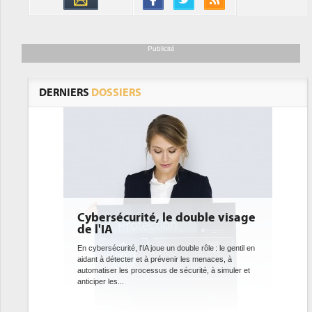
Publicité
DERNIERS
DOSSIERS
sécurité, le double visage
DEE: l'efficacité énerg
A
bientôt une obligation 
datacenters
curité, l'IA joue un double rôle : le gentil en
détecter et à prévenir les menaces, à
Des datacenters plus durables et plus e
er les processus de sécurité, à simuler et
ce que recherchent les pouvoirs publi
es...
avec la mise en oeuvre de la nouvelle D
l'efficacité...