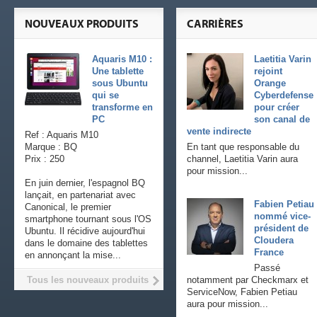
NOUVEAUX PRODUITS
CARRIÈRES
Aquaris M10 :
Laetitia Varin
Une tablette
rejoint
sous Ubuntu
Orange
qui se
Cyberdefense
transforme en
pour créer
PC
son canal de
vente indirecte
Ref : Aquaris M10
Marque : BQ
En tant que responsable du
Prix : 250
channel, Laetitia Varin aura
pour mission...
En juin dernier, l'espagnol BQ
lançait, en partenariat avec
Fabien Petiau
Canonical, le premier
nommé vice-
smartphone tournant sous l'OS
président de
Ubuntu. Il récidive aujourd'hui
Cloudera
dans le domaine des tablettes
France
en annonçant la mise...
Passé
Tous les nouveaux produits
notamment par Checkmarx et
ServiceNow, Fabien Petiau
aura pour mission...