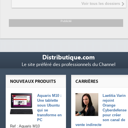
Interview de Fabrice Coquio,
5
Voir tous les dossiers
président de Digital Realty...
Trimestriels IBM : L'activité logicielle
6
soutient les...
Publicité
Distributique.com
Le site préféré des professionnels du Channel
NOUVEAUX PRODUITS
CARRIÈRES
Aquaris M10 :
Laetitia Varin
Une tablette
rejoint
sous Ubuntu
Orange
qui se
Cyberdefense
transforme en
pour créer
PC
son canal de
vente indirecte
Ref : Aquaris M10