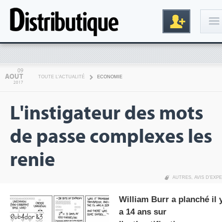
Connexion
09
AOUT
TOUTE L'ACTUALITÉ
ECONOMIE
2017
L'instigateur des mots
de passe complexes les
renie
Inscription
AUTRES
,
AVIS D'EXP
William Burr a planché il 
a 14 ans sur