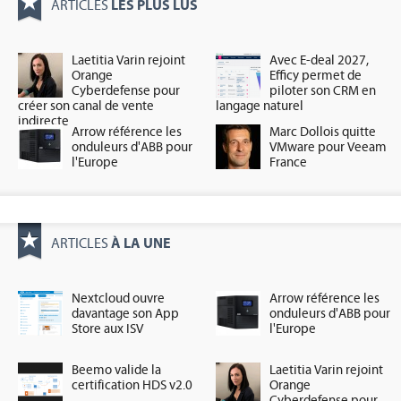
LES PLUS LUS
ARTICLES
Laetitia Varin rejoint
Avec E-deal 2027,
Orange
Efficy permet de
Cyberdefense pour
piloter son CRM en
créer son canal de vente
langage naturel
indirecte
Arrow référence les
Marc Dollois quitte
onduleurs d'ABB pour
VMware pour Veeam
l'Europe
France
À LA UNE
ARTICLES
Nextcloud ouvre
Arrow référence les
davantage son App
onduleurs d'ABB pour
Store aux ISV
l'Europe
Beemo valide la
Laetitia Varin rejoint
certification HDS v2.0
Orange
Cyberdefense pour