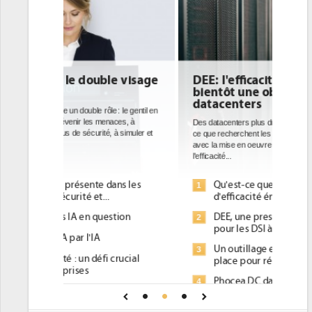
e visage
DEE: l'efficacité énergétique
bientôt une obligation pour les
datacenters
: le gentil en
ces, à
Des datacenters plus durables et plus efficaces, c'est
à simuler et
ce que recherchent les pouvoirs publics européens
avec la mise en oeuvre de la nouvelle Directive sur
l'efficacité...
ans les
Qu'est-ce que la DEE (directive
1
d'efficacité énergétique) ?
tion
DEE, une pression administrative
2
pour les DSI à transformer...
Un outillage et des services déjà en
3
rucial
place pour répondre à...
Phocea DC dans les cordes pour la
4
une IA
DEE