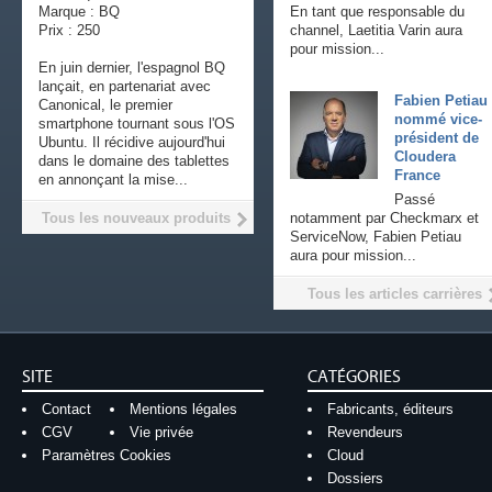
Marque : BQ
En tant que responsable du
Prix : 250
channel, Laetitia Varin aura
pour mission...
En juin dernier, l'espagnol BQ
lançait, en partenariat avec
Fabien Petiau
Canonical, le premier
nommé vice-
smartphone tournant sous l'OS
président de
Ubuntu. Il récidive aujourd'hui
Cloudera
dans le domaine des tablettes
France
en annonçant la mise...
Passé
Tous les nouveaux produits
notamment par Checkmarx et
ServiceNow, Fabien Petiau
aura pour mission...
Tous les articles carrières
SITE
CATÉGORIES
Contact
Mentions légales
Fabricants, éditeurs
CGV
Vie privée
Revendeurs
Paramètres Cookies
Cloud
Dossiers