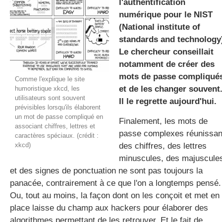
l'authentification
numérique pour le NIST
(National institute of
gratuite
standards and technology
Le chercheur conseillait
notamment de créer des
mots de passe compliqué
Comme l'explique le site
et de les changer souvent
humoristique xkcd, les
utilisateurs sont souvent
Il le regrette aujourd'hui.
prévisibles lorsqu'ils élaborent
un mot de passe compliqué en
Finalement, les mots de
associant chiffres, lettres et
passe complexes réunissan
caractères spéciaux. (crédit :
xkcd)
des chiffres, des lettres
minuscules, des majuscule
et des signes de ponctuation ne sont pas toujours la
panacée, contrairement à ce que l'on a longtemps pensé.
Ou, tout au moins, la façon dont on les conçoit et met en
place laisse du champ aux hackers pour élaborer des
algorithmes permettant de les retrouver. Et le fait de