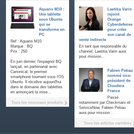
Aquaris M10 :
Laetitia Varin
Une tablette
rejoint
sous Ubuntu
Orange
qui se
Cyberdefense
transforme en
pour créer
PC
son canal de
vente indirecte
Ref : Aquaris M10
Marque : BQ
En tant que responsable du
Prix : 250
channel, Laetitia Varin aura
pour mission...
En juin dernier, l'espagnol BQ
lançait, en partenariat avec
Fabien Petiau
Canonical, le premier
nommé vice-
smartphone tournant sous l'OS
président de
Ubuntu. Il récidive aujourd'hui
Cloudera
dans le domaine des tablettes
France
en annonçant la mise...
Passé
Tous les nouveaux produits
notamment par Checkmarx et
ServiceNow, Fabien Petiau
aura pour mission...
Tous les articles carrières