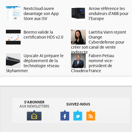
Nextcloud ouvre
Arrow référence les
davantage son App
onduleurs d'ABB pour
Store aux ISV
l'Europe
Beemo valide la
Laetitia Varin rejoint
certification HDS v2.0
Orange
Cyberdefense pour
créer son canal de vente
indirecte
Upscale AI prépare le
Fabien Petiau
déploiement de la
nommé vice-
technologie réseau
président de
Skyhammer
Cloudera France
S'ABONNER
SUIVEZ-NOUS
AUX NEWSLETTERS