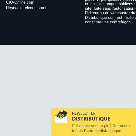
CIO-Online.com
ce soit, des pages publiées 
Reseaux-Telecoms.net
site, faite sans l'autorisation
l'éditeur ou du webmaster du 
Distributique.com est illicite 
constitue une contrefaçon.
NEWSLETTER
DISTRIBUTIQUE
Cet article vous a plu? Retrouvez
toutes l'actu de distributique