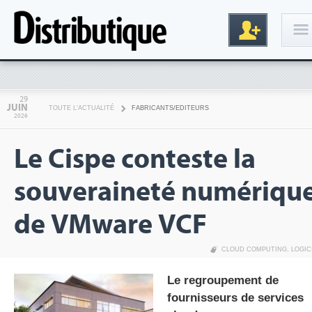
Connexion
29
JUIN
TOUTE L'ACTUALITÉ
FABRICANTS/EDITEURS
2026
Le Cispe conteste la
souveraineté numériqu
de VMware VCF
Inscription
CLOUD COMPUTING
,
LOGIC
Le regroupement de
fournisseurs de services