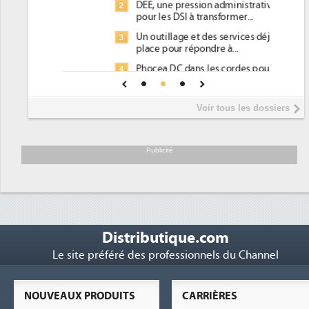
DEE, une pression administrative
2
pour les DSI à transformer...
Un outillage et des services déjà en
3
place pour répondre à...
Phocea DC dans les cordes pour la
4
DEE
Interview de Fabrice Coquio,
5
Voir tous les dossiers
président de Digital Realty...
Trimestriels IBM : L'activité logicielle
6
soutient les...
Publicité
Distributique.com
Le site préféré des professionnels du Channel
NOUVEAUX PRODUITS
CARRIÈRES