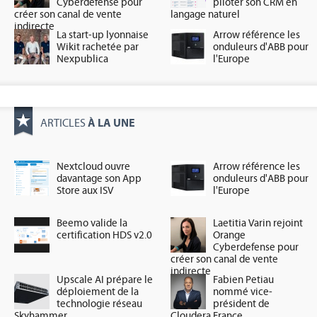
Cyberdefense pour
piloter son CRM en
créer son canal de vente
langage naturel
indirecte
La start-up lyonnaise
Arrow référence les
Wikit rachetée par
onduleurs d'ABB pour
Nexpublica
l'Europe
À LA UNE
ARTICLES
Nextcloud ouvre
Arrow référence les
davantage son App
onduleurs d'ABB pour
Store aux ISV
l'Europe
Beemo valide la
Laetitia Varin rejoint
certification HDS v2.0
Orange
Cyberdefense pour
créer son canal de vente
indirecte
Upscale AI prépare le
Fabien Petiau
déploiement de la
nommé vice-
technologie réseau
président de
Skyhammer
Cloudera France