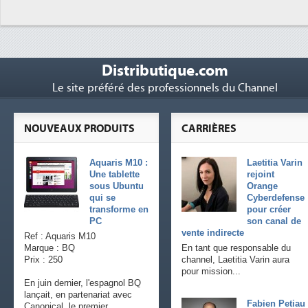
Distributique.com
Le site préféré des professionnels du Channel
NOUVEAUX PRODUITS
CARRIÈRES
Aquaris M10 :
Laetitia Varin
Une tablette
rejoint
sous Ubuntu
Orange
qui se
Cyberdefense
transforme en
pour créer
PC
son canal de
vente indirecte
Ref : Aquaris M10
Marque : BQ
En tant que responsable du
Prix : 250
channel, Laetitia Varin aura
pour mission...
En juin dernier, l'espagnol BQ
lançait, en partenariat avec
Fabien Petiau
Canonical, le premier