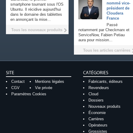
nommé vice-
smartphone tournant sous l'OS
président de
Ubuntu. Il récidive aujourd'hui
Cloudera
dans le domaine des tablettes
France
en annonçant la mise...
Passé
Tous les nouveaux produits
notamment par Checkmarx et
ServiceNow, Fabien Petiau
aura pour mission...
Tous les articles carrières
SITE
CATÉGORIES
Contact
Mentions légales
Fabricants, éditeurs
CGV
Vie privée
Revendeurs
Paramètres Cookies
Cloud
Dossiers
Nouveaux produits
Économie
Carrières
Opérateurs
Grossistes