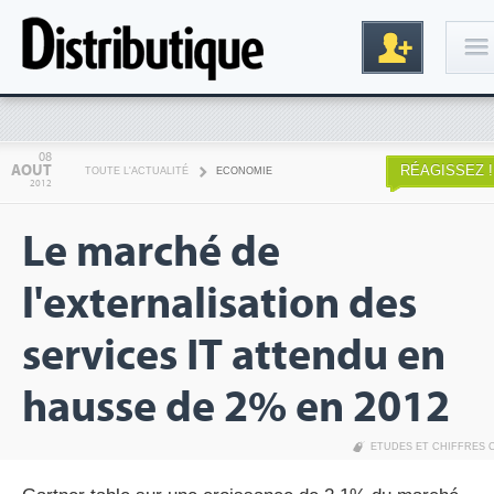
Connexion
08
AOUT
RÉAGISSEZ !
TOUTE L'ACTUALITÉ
ECONOMIE
2012
Le marché de
l'externalisation des
services IT attendu en
Inscription
hausse de 2% en 2012
ETUDES ET CHIFFRES 