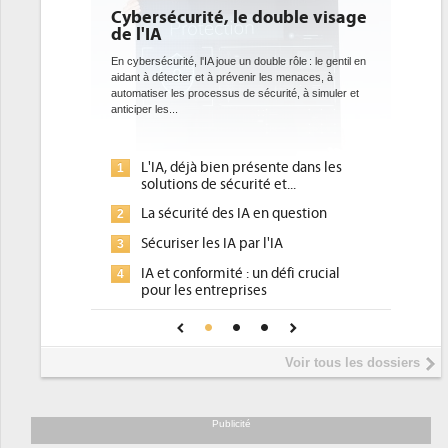
 le double visage
DEE: l'efficacité énergétique
bientôt une obligation pour les
datacenters
e un double rôle : le gentil en
révenir les menaces, à
Des datacenters plus durables et plus efficaces, c'est
s de sécurité, à simuler et
ce que recherchent les pouvoirs publics européens
avec la mise en oeuvre de la nouvelle Directive sur
l'efficacité...
n présente dans les
Qu'est-ce que la DEE (directive
1
curité et...
d'efficacité énergétique) ?
s IA en question
DEE, une pression administrative
2
pour les DSI à transformer...
A par l'IA
Un outillage et des services déjà en
3
é : un défi crucial
place pour répondre à...
prises
Phocea DC dans les cordes pour la
4
fiance pour une IA
DEE
Interview de Fabrice Coquio,
5
Voir tous les dossiers
président de Digital Realty...
Trimestriels IBM : L'activité logicielle
6
soutient les...
Publicité