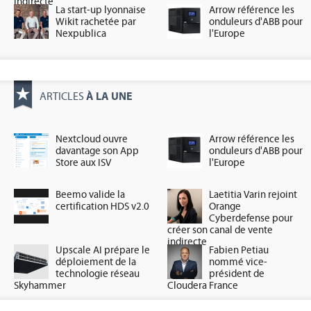
indirecte
La start-up lyonnaise
Arrow référence les
Wikit rachetée par
onduleurs d'ABB pour
Nexpublica
l'Europe
À LA UNE
ARTICLES
Nextcloud ouvre
Arrow référence les
davantage son App
onduleurs d'ABB pour
Store aux ISV
l'Europe
Beemo valide la
Laetitia Varin rejoint
certification HDS v2.0
Orange
Cyberdefense pour
créer son canal de vente
indirecte
Upscale AI prépare le
Fabien Petiau
déploiement de la
nommé vice-
technologie réseau
président de
Skyhammer
Cloudera France