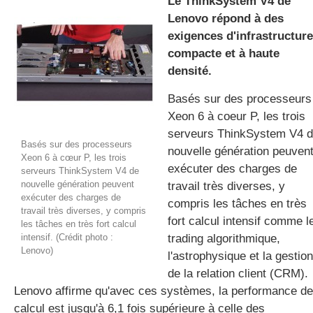
Le ThinkSystem V4 de
Lenovo répond à des
exigences d'infrastructure
gratuite
compacte et à haute
densité.
Basés sur des processeurs
Xeon 6 à coeur P, les trois
serveurs ThinkSystem V4 
Basés sur des processeurs
nouvelle génération peuven
Xeon 6 à cœur P, les trois
exécuter des charges de
serveurs ThinkSystem V4 de
nouvelle génération peuvent
travail très diverses, y
exécuter des charges de
compris les tâches en très
travail très diverses, y compris
fort calcul intensif comme l
les tâches en très fort calcul
intensif. (Crédit photo :
trading algorithmique,
Lenovo)
l'astrophysique et la gestion
de la relation client (CRM).
Lenovo affirme qu'avec ces systèmes, la performance de
calcul est jusqu'à 6,1 fois supérieure à celle des