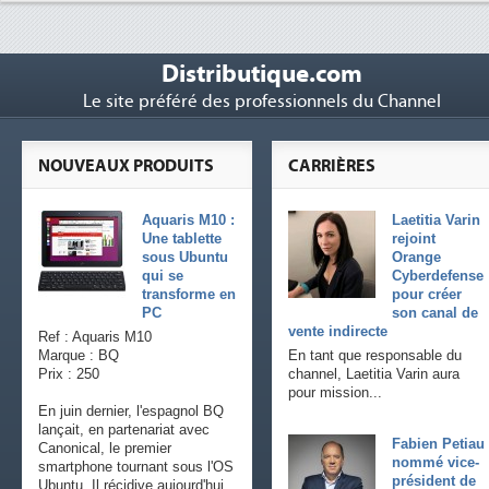
Distributique.com
Le site préféré des professionnels du Channel
NOUVEAUX PRODUITS
CARRIÈRES
Aquaris M10 :
Laetitia Varin
Une tablette
rejoint
sous Ubuntu
Orange
qui se
Cyberdefense
transforme en
pour créer
PC
son canal de
vente indirecte
Ref : Aquaris M10
Marque : BQ
En tant que responsable du
Prix : 250
channel, Laetitia Varin aura
pour mission...
En juin dernier, l'espagnol BQ
lançait, en partenariat avec
Fabien Petiau
Canonical, le premier
nommé vice-
smartphone tournant sous l'OS
président de
Ubuntu. Il récidive aujourd'hui