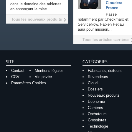
Cloudera
dans le domaine des tablettes
France
en annonçant la mise...
Passé
Tous les nouveaux produits
notamment par Checkmarx et
ServiceNow, Fabien Petiau
aura pour mission...
Tous les articles carrières
SITE
CATÉGORIES
Contact
Mentions légales
Fabricants, éditeurs
CGV
Vie privée
Revendeurs
Paramètres Cookies
Cloud
Dossiers
Nouveaux produits
Économie
Carrières
Opérateurs
Grossistes
Technologie