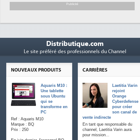
soutient les...
Publicité
Distributique.com
Le site préféré des professionnels du Channel
NOUVEAUX PRODUITS
CARRIÈRES
Aquaris M10 :
Laetitia Varin
Une tablette
rejoint
sous Ubuntu
Orange
qui se
Cyberdefense
transforme en
pour créer
PC
son canal de
vente indirecte
Ref : Aquaris M10
Marque : BQ
En tant que responsable du
Prix : 250
channel, Laetitia Varin aura
pour mission...