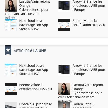
Laetitia Varin rejoint
Arrow référence les
Orange
onduleurs d'ABB pour
Cyberdefense pour
l'Europe
créer son canal de vente
indirecte
Nextcloud ouvre
Beemo valide la
davantage son App
certification HDS v2.0
Store aux ISV
À LA UNE
ARTICLES
Nextcloud ouvre
Arrow référence les
davantage son App
onduleurs d'ABB pour
Store aux ISV
l'Europe
Beemo valide la
Laetitia Varin rejoint
certification HDS v2.0
Orange
Cyberdefense pour
créer son canal de vente
indirecte
Upscale AI prépare le
Fabien Petiau