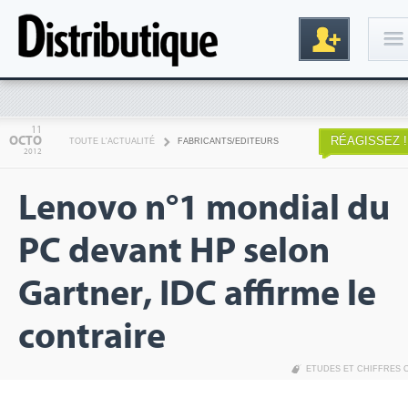
Connexion
11
OCTO
RÉAGISSEZ !
TOUTE L'ACTUALITÉ
FABRICANTS/EDITEURS
2012
Lenovo n°1 mondial du
PC devant HP selon
Gartner, IDC affirme le
Inscription
contraire
ETUDES ET CHIFFRES 