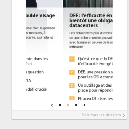
DEE: l'efficacité énergétique
bientôt une obligation pour les
datacenters
Des datacenters plus durables et plus efficaces, c'est
ce que recherchent les pouvoirs publics européens
avec la mise en oeuvre de la nouvelle Directive sur
l'efficacité...
Qu'est-ce que la DEE (directive
1
d'efficacité énergétique) ?
DEE, une pression administrative
2
pour les DSI à transformer...
Un outillage et des services déjà en
3
place pour répondre à...
Phocea DC dans les cordes pour la
4
DEE
Interview de Fabrice Coquio,
5
Voir tous les dossiers
président de Digital Realty...
Trimestriels IBM : L'activité logicielle
6