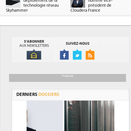
déploiement de la
nommé vice-
technologie réseau
président de
Skyhammer
Cloudera France
S'ABONNER
SUIVEZ-NOUS
AUX NEWSLETTERS
Publicité
DERNIERS
DOSSIERS