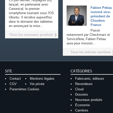
En juin dernier, l'espagnol BQ
lançait, en partenariat avec
Fabien Petiau
Canonical, le premier
nommé vice-
smartphone tournant sous l'OS
président de
Ubuntu. Il récidive aujourd'hui
Cloudera
dans le domaine des tablettes
France
en annonçant la mise...
Passé
Tous les nouveaux produits
notamment par Checkmarx et
ServiceNow, Fabien Petiau
aura pour mission...
Tous les articles carrières
SITE
CATÉGORIES
Contact
Mentions légales
Fabricants, éditeurs
CGV
Vie privée
Revendeurs
Paramètres Cookies
Cloud
Dossiers
Nouveaux produits
Économie
Carrières