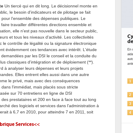
te
Un tiercé qui en dit long. Le décisionnel monte en
lic, le besoin d'indicateurs et de pilotage se fait
T ou pour l'ensemble des dépenses publiques. Le
faire travailler différentes directions ensemble et
ation, elle n'est pas nouvelle dans le secteur public,
Cy
rs et tous les niveaux d'activité. Les collectivités
de
c le contrôle de légalité ou la signature électronique
tent évidemment ces tendances avec intérêt. L'étude
En c
aid
s demandées par les DSI le conseil et la conduite du
aut
s classiques d'intégration et de déploiement (**).
anti
d à analyser leurs dépenses et leurs projets
ndes. Elles entrent elles aussi dans une autre
comme le privé, mais avec des conséquences
1
s dans l'immédiat, mais placés sous stricte
basée sur 70 entretiens en ligne de DSI
2
 des prestataires et 200 en face à face tout au long
3
rché des logiciels et services dans l'administration à
serait à 6,7 en 2010, pour atteindre 7 en 2011, soit
4
ubrique Services<<
5