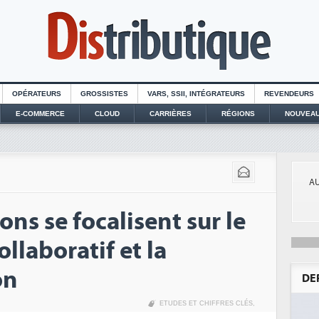
OPÉRATEURS
GROSSISTES
VARS, SSII, INTÉGRATEURS
REVENDEURS
E-COMMERCE
CLOUD
CARRIÈRES
RÉGIONS
NOUVEAU
AU
ons se focalisent sur le
ollaboratif et la
on
DE
ETUDES ET CHIFFRES CLÉS
,