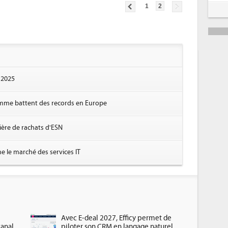
1
2
r 2025
mme battent des records en Europe
ière de rachats d'ESN
e le marché des services IT
Avec E-deal 2027, Efficy permet de
canal
piloter son CRM en langage naturel