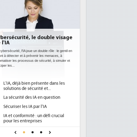
bersécurité, le double visage
 l'IA
ybersécurité, l'IA joue un double rôle : le gentil en
ant à détecter et à prévenir les menaces, à
omatiser les processus de sécurité, à simuler et
ciper les...
L'IA, déjà bien présente dans les
solutions de sécurité et...
La sécurité des IA en question
Sécuriser les IA par l'IA
IA et conformité : un défi crucial
pour les entreprises
Une IA de confiance pour une IA
plus sûre ?