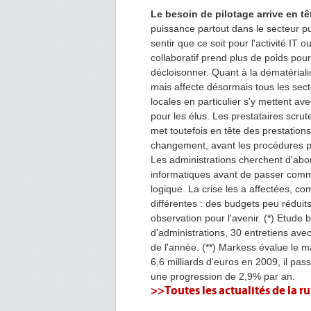
Le besoin de pilotage arrive en tê
puissance partout dans le secteur pub
sentir que ce soit pour l'activité I
collaboratif prend plus de poids pour 
décloisonner. Quant à la dématérialis
mais affecte désormais tous les secteu
locales en particulier s'y mettent ave
pour les élus. Les prestataires scru
met toutefois en tête des prestation
changement, avant les procédures plu
Les administrations cherchent d'abor
informatiques avant de passer comma
logique. La crise les a affectées, 
différentes : des budgets peu réduit
observation pour l'avenir. (*) Etude 
d'administrations, 30 entretiens avec
de l'année. (**) Markess évalue le ma
6,6 milliards d'euros en 2009, il pas
une progression de 2,9% par an.
>>Toutes les actualités de la r