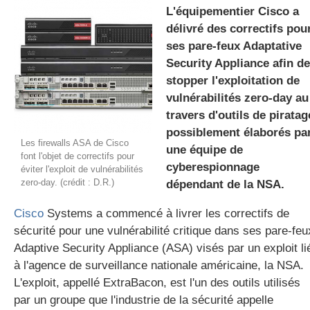
L'équipementier Cisco a
délivré des correctifs pou
ses pare-feux Adaptative
gratuite
Security Appliance afin de
stopper l'exploitation de
vulnérabilités zero-day au
travers d'outils de piratag
possiblement élaborés pa
Les firewalls ASA de Cisco
une équipe de
font l'objet de correctifs pour
cyberespionnage
éviter l'exploit de vulnérabilités
zero-day. (crédit : D.R.)
dépendant de la NSA.
Cisco
Systems a commencé à livrer les correctifs de
sécurité pour une vulnérabilité critique dans ses pare-feu
Adaptive Security Appliance (ASA) visés par un exploit li
à l'agence de surveillance nationale américaine, la NSA.
L'exploit, appellé ExtraBacon, est l'un des outils utilisés
par un groupe que l'industrie de la sécurité appelle