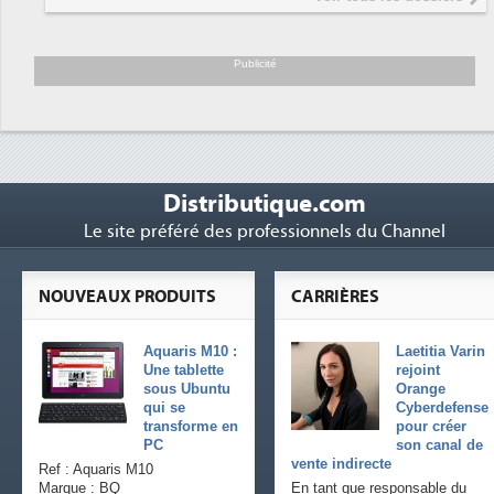
président de Digital Realty...
Trimestriels IBM : L'activité logicielle
6
soutient les...
Publicité
Distributique.com
Le site préféré des professionnels du Channel
NOUVEAUX PRODUITS
CARRIÈRES
Aquaris M10 :
Laetitia Varin
Une tablette
rejoint
sous Ubuntu
Orange
qui se
Cyberdefense
transforme en
pour créer
PC
son canal de
vente indirecte
Ref : Aquaris M10
Marque : BQ
En tant que responsable du