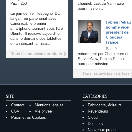
Prix : 250
channel, Laetitia Varin aura
pour mission...
En juin dernier, l'espagnol BQ
lançait, en partenariat avec
Fabien Petiau
Canonical, le premier
nommé vice-
smartphone tournant sous l'OS
président de
Ubuntu. Il récidive aujourd'hui
Cloudera
dans le domaine des tablettes
France
en annonçant la mise...
Passé
Tous les nouveaux produits
notamment par Checkmarx et
ServiceNow, Fabien Petiau
aura pour mission...
Tous les articles carrières
SITE
CATÉGORIES
Contact
Mentions légales
Fabricants, éditeurs
CGV
Vie privée
Revendeurs
Paramètres Cookies
Cloud
Dossiers
Nouveaux produits