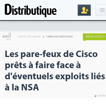
Connexion
26
AOUT
RÉAGISSEZ !
TOUTE L'ACTUALITÉ
FABRICANTS/EDITEURS
2016
Les pare-feux de Cisco
prêts à faire face à
d'éventuels exploits liés
Inscription
à la NSA
MATÉR