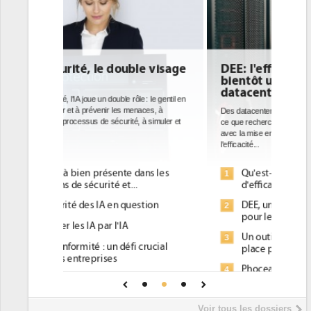
DEE: l'efficacité énergétique
bientôt une obligation pour les
datacenters
Des datacenters plus durables et plus efficaces, c'est
ce que recherchent les pouvoirs publics européens
avec la mise en oeuvre de la nouvelle Directive sur
l'efficacité...
Qu'est-ce que la DEE (directive
1
d'efficacité énergétique) ?
DEE, une pression administrative
2
pour les DSI à transformer...
Un outillage et des services déjà en
3
place pour répondre à...
Phocea DC dans les cordes pour la
4
DEE
Interview de Fabrice Coquio,
5
Voir tous les dossiers