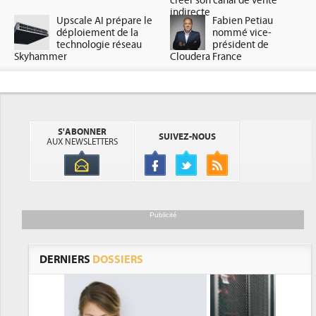
créer son canal de vente
indirecte
Upscale AI prépare le
Fabien Petiau
déploiement de la
nommé vice-
technologie réseau
président de
Skyhammer
Cloudera France
S'ABONNER
SUIVEZ-NOUS
AUX NEWSLETTERS
Publicité
DERNIERS
DOSSIERS