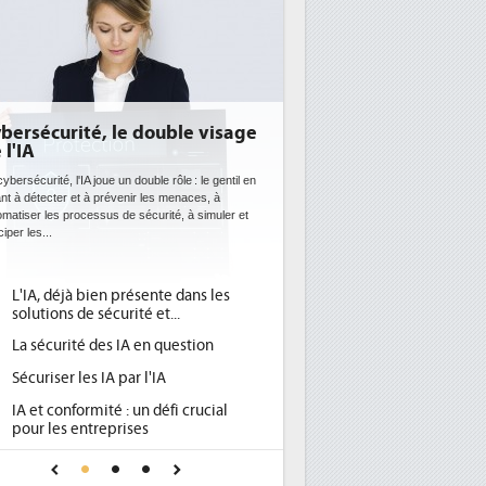
EE: l'efficacité énergétique
ientôt une obligation pour les
atacenters
 datacenters plus durables et plus efficaces, c'est
 que recherchent les pouvoirs publics européens
c la mise en oeuvre de la nouvelle Directive sur
fficacité...
Qu'est-ce que la DEE (directive
d'efficacité énergétique) ?
DEE, une pression administrative
pour les DSI à transformer...
Un outillage et des services déjà en
place pour répondre à...
Phocea DC dans les cordes pour la
DEE