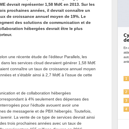
ME devrait représenter 1,58 Md€ en 2013. Sur les
rois prochaines années, il devrait connaître un
aux de croissance annuel moyen de 19%. Le
egment des solutions de communication et de
ollaboration hébergées devrait être le plus
orteur.
Cybersécurité, le double visage
D
de l'IA
b
d
En cybersécurité, l'IA joue un double rôle : le gentil en
aidant à détecter et à prévenir les menaces, à
Des
elon une récente étude de l'éditeur Parallels,
les
automatiser les processus de sécurité, à simuler et
ce
anticiper les...
ave
 dans les services cloud devraient générer 1,58 Md€
l'e
evraient connaître un taux de croissance annuel moyen
nées et s'établir ainsi à 2,7 Md€ à l'issue de cette
L'IA, déjà bien présente dans les
1
1
solutions de sécurité et...
La sécurité des IA en question
2
2
nication et de collaboration hébergées
correspondant à 4% seulement des dépenses des
Sécuriser les IA par l'IA
3
interrogées pour l'édtude avouent avoir une
3
IA et conformité : un défi crucial
4
èmes de messagerie et de PBX hébergés. Toutefois,
pour les entreprises
'avenir. La vente de ce type de services devrait ainsi
4
Une IA de confiance pour une IA
5
s des trois prochaines années avec un taux de
plus sûre ?