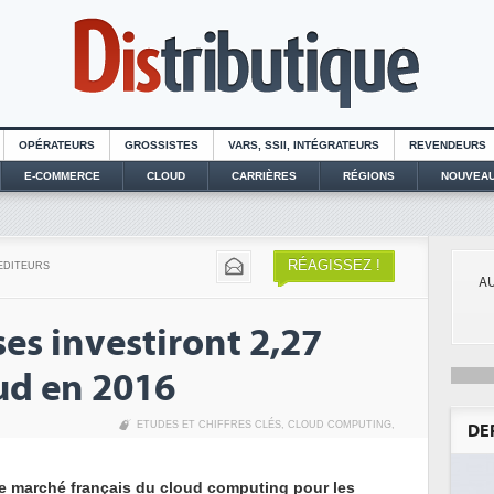
OPÉRATEURS
GROSSISTES
VARS, SSII, INTÉGRATEURS
REVENDEURS
E-COMMERCE
CLOUD
CARRIÈRES
RÉGIONS
NOUVEAU
RÉAGISSEZ !
EDITEURS
AU
es investiront 2,27
ud en 2016
ETUDES ET CHIFFRES CLÉS
,
CLOUD COMPUTING
,
DE
e marché français du cloud computing pour les