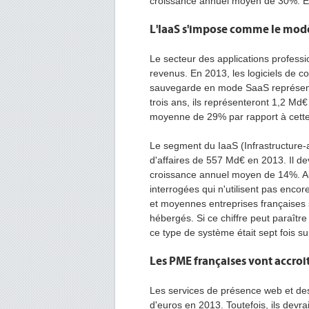
croissance annuel moyen de 30%. Ell
L'IaaS s'impose comme le modè
Le secteur des applications professi
revenus. En 2013, les logiciels de 
sauvegarde en mode SaaS représentero
trois ans, ils représenteront 1,2 Md€
moyenne de 29% par rapport à cett
Le segment du IaaS (Infrastructure-a
d'affaires de 557 Md€ en 2013. Il d
croissance annuel moyen de 14%. 
interrogées qui n'utilisent pas encor
et moyennes entreprises françaises 
hébergés. Si ce chiffre peut paraître 
ce type de système était sept fois su
Les PME françaises vont accroi
Les services de présence web et des
d'euros en 2013. Toutefois, ils devr