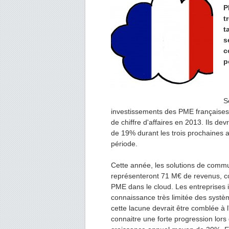
P
t
t
s
c
p
S
investissements des PME françaises
de chiffre d'affaires en 2013. Ils d
de 19% durant les trois prochaines an
période.
Cette année, les solutions de commu
représenteront 71 M€ de revenus, 
PME dans le cloud. Les entreprises 
connaissance très limitée des syst
cette lacune devrait être comblée à l
connaitre une forte progression lor