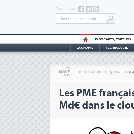
Suivez-nous
FABRICANTS, ÉDITEURS
ÉCONOMIE
TECHNOLOGIE
26
NOVE
TOUTE L'ACTUALITÉ
FABRICANTS/
2013
Les PME français
Md€ dans le clo
L