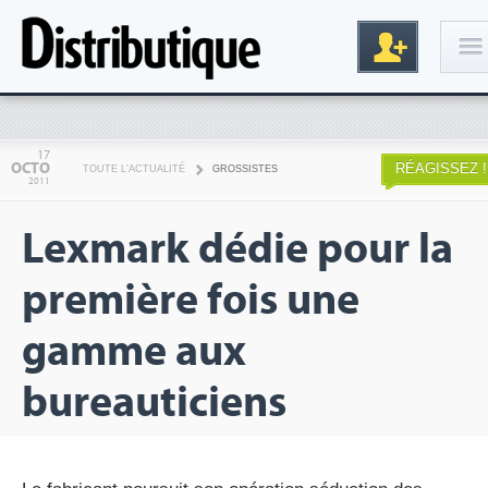
Connexion
17
OCTO
RÉAGISSEZ !
TOUTE L'ACTUALITÉ
GROSSISTES
2011
Lexmark dédie pour la
première fois une
gamme aux
Inscription
bureauticiens