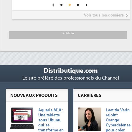
DEE
Interview de Fabrice Coquio,
5
Voir tous les dossiers
président de Digital Realty...
Trimestriels IBM : L'activité logicielle
6
soutient les...
Publicité
Distributique.com
Le site préféré des professionnels du Channel
NOUVEAUX PRODUITS
CARRIÈRES
Aquaris M10 :
Laetitia Varin
Une tablette
rejoint
sous Ubuntu
Orange
qui se
Cyberdefense
transforme en
pour créer