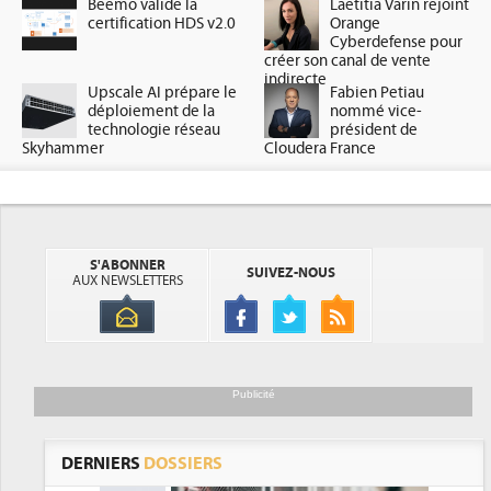
Beemo valide la
Laetitia Varin rejoint
certification HDS v2.0
Orange
Cyberdefense pour
créer son canal de vente
indirecte
Upscale AI prépare le
Fabien Petiau
déploiement de la
nommé vice-
technologie réseau
président de
Skyhammer
Cloudera France
S'ABONNER
SUIVEZ-NOUS
AUX NEWSLETTERS
Publicité
DERNIERS
DOSSIERS