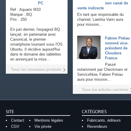
PC
son canal de
vente indirecte
Ref : Aquaris M10
Marque : BQ
En tant que responsable du
Prix : 250
channel, Laetitia Varin aura
pour mission...
En juin dernier, l'espagnol BQ
lançait, en partenariat avec
Fabien Petiau
Canonical, le premier
nommé vice-
smartphone tournant sous l'OS
président de
Ubuntu. Il récidive aujourd'hui
Cloudera
dans le domaine des tablettes
France
en annonçant la mise...
Passé
Tous les nouveaux produits
notamment par Checkmarx et
ServiceNow, Fabien Petiau
aura pour mission...
Tous les articles carrières
SITE
CATÉGORIES
Contact
Mentions légales
Fabricants, éditeurs
CGV
Vie privée
Revendeurs