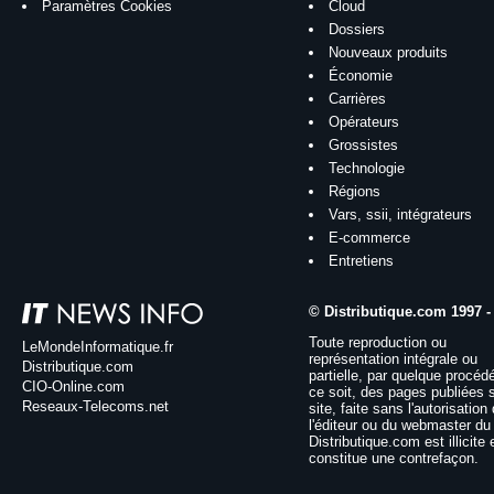
Paramètres Cookies
Cloud
Dossiers
Nouveaux produits
Économie
Carrières
Opérateurs
Grossistes
Technologie
Régions
Vars, ssii, intégrateurs
E-commerce
Entretiens
© Distributique.com 1997 -
Toute reproduction ou
LeMondeInformatique.fr
représentation intégrale ou
Distributique.com
partielle, par quelque procéd
CIO-Online.com
ce soit, des pages publiées 
Reseaux-Telecoms.net
site, faite sans l'autorisation
l'éditeur ou du webmaster du 
Distributique.com est illicite 
constitue une contrefaçon.