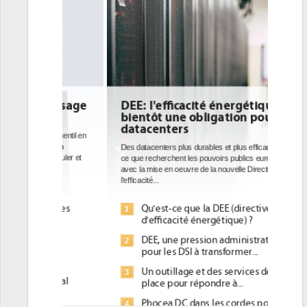
DEE: l'efficacité énergétique
bientôt une obligation pour les
datacenters
Des datacenters plus durables et plus efficaces, c'est
ce que recherchent les pouvoirs publics européens
avec la mise en oeuvre de la nouvelle Directive sur
l'efficacité...
Qu'est-ce que la DEE (directive
1
d'efficacité énergétique) ?
DEE, une pression administrative
2
pour les DSI à transformer...
Un outillage et des services déjà en
3
place pour répondre à...
Phocea DC dans les cordes pour la
4