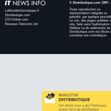
© Distributique.com 1997 -
Toute reproduction ou
LeMondeInformatique.fr
représentation intégrale ou
Distributique.com
partielle, par quelque procéd
CIO-Online.com
ce soit, des pages publiées 
Reseaux-Telecoms.net
site, faite sans l'autorisation
l'éditeur ou du webmaster du 
Distributique.com est illicite 
constitue une contrefaçon.
NEWSLETTER
DISTRIBUTIQUE
Cet article vous a plu? Retrouvez
toutes l'actu de distributique