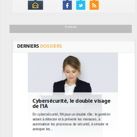
Publicité
DERNIERS
DOSSIERS
le visage
DEE: l'efficacité énergétique
bientôt une obligation pour les
datacenters
le : le gentil en
enaces, à
Des datacenters plus durables et plus efficaces, c'est
, à simuler et
ce que recherchent les pouvoirs publics européens
avec la mise en oeuvre de la nouvelle Directive sur
l'efficacité...