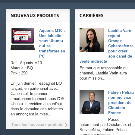
NOUVEAUX PRODUITS
CARRIÈRES
Aquaris M10 :
Laetitia Varin
Une tablette
rejoint
sous Ubuntu
Orange
qui se
Cyberdefense
transforme en
pour créer
PC
son canal de
vente indirecte
Ref : Aquaris M10
Marque : BQ
En tant que responsable du
Prix : 250
channel, Laetitia Varin aura
pour mission...
En juin dernier, l'espagnol BQ
lançait, en partenariat avec
Fabien Petiau
Canonical, le premier
nommé vice-
smartphone tournant sous l'OS
président de
Ubuntu. Il récidive aujourd'hui
Cloudera
dans le domaine des tablettes
France
en annonçant la mise...
Passé
Tous les nouveaux produits
notamment par Checkmarx et
ServiceNow, Fabien Petiau
aura pour mission...