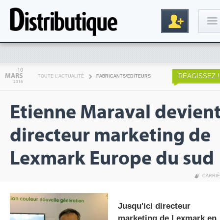
Connexion
10
MARS
RÉAGISSEZ !
TOUTE L'ACTUALITÉ
FABRICANTS/EDITEURS
2016
Etienne Maraval devien
directeur marketing de
Lexmark Europe du sud
Inscription
CARRI
Jusqu'ici directeur
marketing de Lexmark en