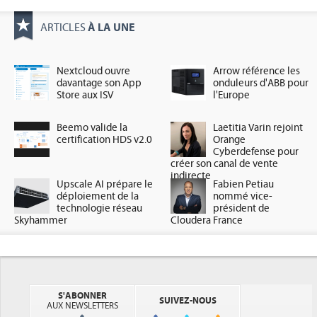
À LA UNE
ARTICLES
Nextcloud ouvre
Arrow référence les
davantage son App
onduleurs d'ABB pour
Store aux ISV
l'Europe
Beemo valide la
Laetitia Varin rejoint
certification HDS v2.0
Orange
Cyberdefense pour
créer son canal de vente
indirecte
Upscale AI prépare le
Fabien Petiau
déploiement de la
nommé vice-
technologie réseau
président de
Skyhammer
Cloudera France
S'ABONNER
SUIVEZ-NOUS
AUX NEWSLETTERS