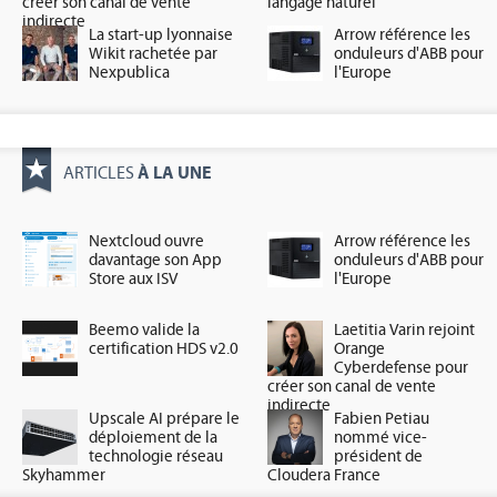
créer son canal de vente
langage naturel
indirecte
La start-up lyonnaise
Arrow référence les
Wikit rachetée par
onduleurs d'ABB pour
Nexpublica
l'Europe
À LA UNE
ARTICLES
Nextcloud ouvre
Arrow référence les
davantage son App
onduleurs d'ABB pour
Store aux ISV
l'Europe
Beemo valide la
Laetitia Varin rejoint
certification HDS v2.0
Orange
Cyberdefense pour
créer son canal de vente
indirecte
Upscale AI prépare le
Fabien Petiau
déploiement de la
nommé vice-
technologie réseau
président de
Skyhammer
Cloudera France