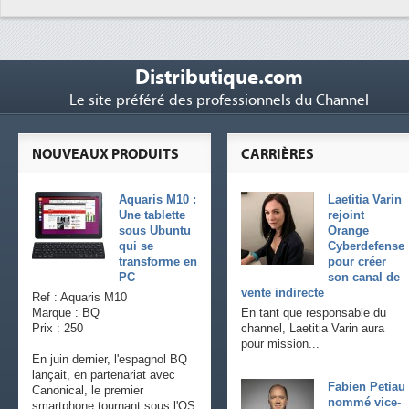
Distributique.com
Le site préféré des professionnels du Channel
NOUVEAUX PRODUITS
CARRIÈRES
Aquaris M10 :
Laetitia Varin
Une tablette
rejoint
sous Ubuntu
Orange
qui se
Cyberdefense
transforme en
pour créer
PC
son canal de
vente indirecte
Ref : Aquaris M10
Marque : BQ
En tant que responsable du
Prix : 250
channel, Laetitia Varin aura
pour mission...
En juin dernier, l'espagnol BQ
lançait, en partenariat avec
Fabien Petiau
Canonical, le premier
nommé vice-
smartphone tournant sous l'OS