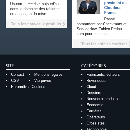
président de
Ubuntu. Il récidive aujourd'hui
Cloudera
dans le domaine des tablettes
France
en annonçant la mise...
Passé
Tous les nouveaux produits
notamment par Checkmarx et
ServiceNow, Fabien Petiau
aura pour mission...
Tous les articles carrières
SITE
CATÉGORIES
Contact
Mentions légales
Fabricants, éditeurs
CGV
Vie privée
Revendeurs
Paramètres Cookies
Cloud
Dossiers
Nouveaux produits
Économie
Carrières
Opérateurs
Grossistes
Technologie