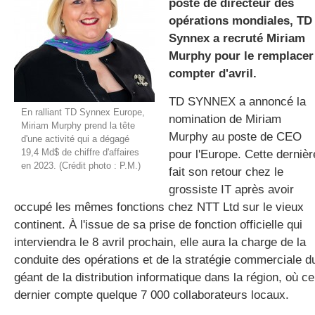
poste de directeur des
opérations mondiales, TD
Synnex a recruté Miriam
gratuite
Murphy pour le remplacer
compter d'avril.
TD SYNNEX a annoncé la
En ralliant TD Synnex Europe,
nomination de Miriam
Miriam Murphy prend la tête
Murphy au poste de CEO
d'une activité qui a dégagé
19,4 Md$ de chiffre d'affaires
pour l'Europe. Cette dernièr
en 2023. (Crédit photo : P.M.)
fait son retour chez le
grossiste IT après avoir
occupé les mêmes fonctions chez NTT Ltd sur le vieux
continent. À l'issue de sa prise de fonction officielle qui
interviendra le 8 avril prochain, elle aura la charge de la
conduite des opérations et de la stratégie commerciale d
géant de la distribution informatique dans la région, où ce
dernier compte quelque 7 000 collaborateurs locaux.