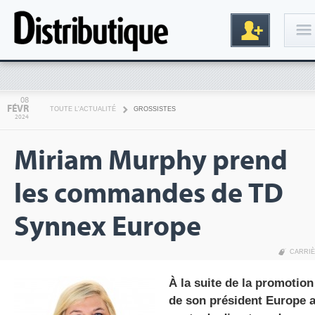
Connexion
08
FÉVR
TOUTE L'ACTUALITÉ
GROSSISTES
2024
Miriam Murphy prend
les commandes de TD
Synnex Europe
Inscription
CARRI
À la suite de la promotion
de son président Europe 