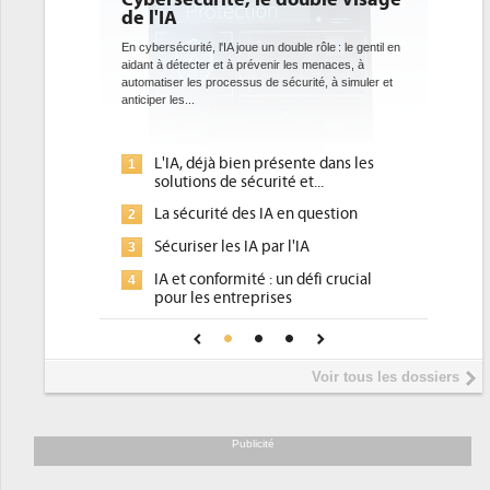
bientôt une obligation pour 
datacenters
A joue un double rôle : le gentil en
t à prévenir les menaces, à
Des datacenters plus durables et plus efficaces, 
cessus de sécurité, à simuler et
ce que recherchent les pouvoirs publics europé
avec la mise en oeuvre de la nouvelle Directive s
l'efficacité...
 bien présente dans les
Qu'est-ce que la DEE (directive
1
e sécurité et...
d'efficacité énergétique) ?
é des IA en question
DEE, une pression administrative
2
pour les DSI à transformer...
es IA par l'IA
Un outillage et des services déjà
3
rmité : un défi crucial
place pour répondre à...
ntreprises
Phocea DC dans les cordes pour l
4
 confiance pour une IA
DEE
?
Interview de Fabrice Coquio,
5
Voir tous les dossiers
président de Digital Realty...
Trimestriels IBM : L'activité logici
6
soutient les...
Publicité