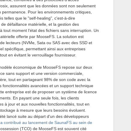
osix, assurent que les données sont non seulement
n permanence. Pour les environnements critiques,
 telles que le "self-healing", c'est-à-dire
de défaillance matérielle, et la gestion des
à tout moment l'état des fichiers sans interruption. Un
atérielle offerte par MooseFS. La solution est
 de lecteurs (NVMe, Sata ou SAS avec des SSD et
el spécifique, permettant ainsi aux entreprises
out en évitant le verrouillage fournisseur.
modèle économique de MooseFS repose sur deux
rce sans support et une version commerciale,
re, tout en partageant 98% de son code avec la
 fonctionnalités avancées et un support technique
ette entreprise est de proposer un système de licence
ents. En payant une seule fois, les clients
s à jour et aux nouvelles fonctionnalités, tout en
r stockage à mesure que leurs besoins évoluent.
été lancé suite au départ d'un des développeurs
i a contribué au lancement de SaunaFS au sein de
e possession (TCO) de MooseFS est souvent cité