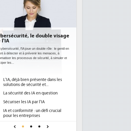
E: l'efficacité énergétique
entôt une obligation pour les
tacenters
 datacenters plus durables et plus efficaces, c'est
que recherchent les pouvoirs publics européens
c la mise en oeuvre de la nouvelle Directive sur
icacité...
Qu'est-ce que la DEE (directive
d'efficacité énergétique) ?
DEE, une pression administrative
pour les DSI à transformer...
Un outillage et des services déjà en
place pour répondre à...
Phocea DC dans les cordes pour la
DEE