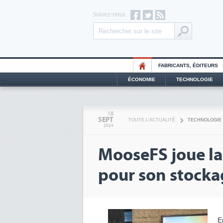
Suivez-nous
FABRICANTS, ÉDITEURS
ÉCONOMIE
TECHNOLOGIE
18
SEPT
TOUTE L'ACTUALITÉ
TECHNOLOGIE
2024
MooseFS joue la
pour son stocka
E