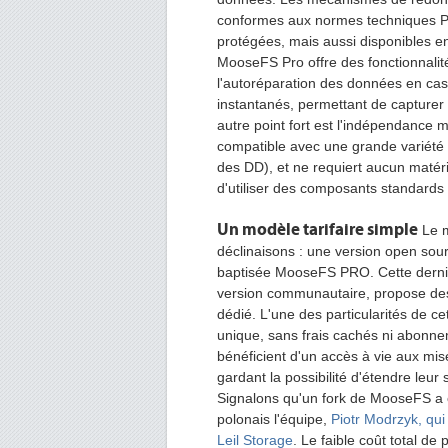
conformes aux normes techniques P
protégées, mais aussi disponibles e
MooseFS Pro offre des fonctionnalités
l'autoréparation des données en cas 
instantanés, permettant de capturer 
autre point fort est l'indépendance m
compatible avec une grande variété
des DD), et ne requiert aucun matéri
d'utiliser des composants standards t
Un modèle tarifaire simple
Le 
déclinaisons : une version open sou
baptisée MooseFS PRO. Cette derniè
version communautaire, propose des
dédié. L'une des particularités de c
unique, sans frais cachés ni abonnem
bénéficient d'un accès à vie aux mise
gardant la possibilité d'étendre leu
Signalons qu'un fork de MooseFS a 
polonais l'équipe,
Piotr Modrzyk, qu
Leil Storage
.
Le faible coût total d