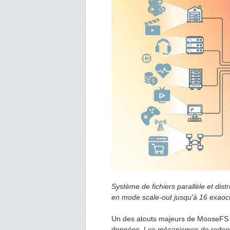
Système de fichiers parallèle et dis
en mode scale-out jusqu'à 16 exaoct
Un des atouts majeurs de MooseFS ré
données. Les mécanismes de redond