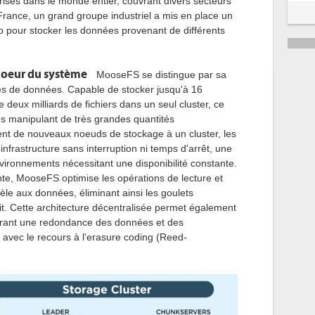
rises dans le monde entier, couvrant divers secteurs
5
 France, un grand groupe industriel a mis en place un
 pour stocker les données provenant de différents
6
 coeur du système
MooseFS se distingue par sa
s de données. Capable de stocker jusqu'à 16
 deux milliards de fichiers dans un seul cluster, ce
ses manipulant de très grandes quantités
ent de nouveaux noeuds de stockage à un cluster, les
r infrastructure sans interruption ni temps d'arrêt, une
nvironnements nécessitant une disponibilité constante.
nte, MooseFS optimise les opérations de lecture et
lèle aux données, éliminant ainsi les goulets
it. Cette architecture décentralisée permet également
surant une redondance des données et des
avec le recours à l'erasure coding (Reed-