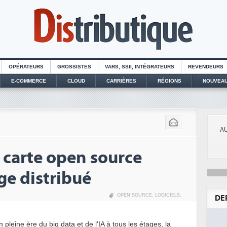
OPÉRATEURS
GROSSISTES
VARS, SSII, INTÉGRATEURS
REVENDEURS
E-COMMERCE
CLOUD
CARRIÈRES
RÉGIONS
NOUVEAU
AU
 carte open source
ge distribué
OPEN SOURCE
,
LOGICIELS
,
DE
n pleine ère du big data et de l'IA à tous les étages, la