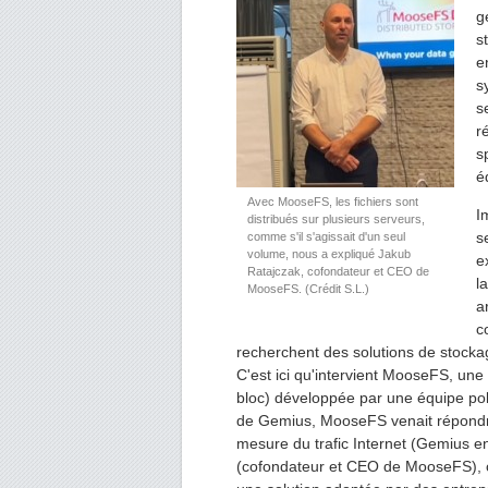
g
s
e
s
s
r
s
é
Avec MooseFS, les fichiers sont
I
distribués sur plusieurs serveurs,
s
comme s'il s'agissait d'un seul
volume, nous a expliqué Jakub
e
Ratajczak, cofondateur et CEO de
l
MooseFS. (Crédit S.L.)
a
c
recherchent des solutions de stocka
C'est ici qu'intervient MooseFS, une 
bloc) développée par une équipe polo
de Gemius, MooseFS venait répondre
mesure du trafic Internet (Gemius en
(cofondateur et CEO de MooseFS), ce