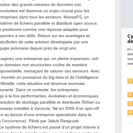
estion des grands volumes de données non
tructurées est devenue un enjeu crucial pour les
ntreprises dans tous les secteurs. MooseFS, un
ystème de fichiers parallèle et distribué open source,
e positionne comme une réponse adaptée pour
épondre à ces défis. Retour sur les avantages et
DE
bi
pécificités de cette solution développée par une
da
quipe polonaise depuis près de vingt ans.
Des
maginez une entreprise qui, en pleine expansion, voit
ce 
ave
es données non structurées croître de manière
l'eff
xponentielle, menaçant de saturer ses serveurs. Avec
a montée en puissance du big data et de l'intelligence
1
rtificielle, cette situation est devenue monnaie
ourante. Dans ce contexte, les entreprises
2
ge à la fois performantes, évolutives et économiques.
solution de stockage parallèle et distribuée (fichier ou
naise installée à Varsovie. Né en 2005 d'un spin-off
3
 au besoin d'une entreprise spécialisée dans la
 l'occurrence). Piloté par Jakub Ratajczak
4
 système de fichiers est passé d'un projet interne à