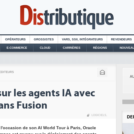
OPÉRATEURS
GROSSISTES
VARS, SSII, INTÉGRATEURS
REVENDEURS
E-COMMERCE
CLOUD
CARRIÈRES
RÉGIONS
NOUVEAU
EDITEURS
AU
sur les agents IA avec
dans Fusion
LOGICIELS
,
DE
 l'occasion de son AI World Tour à Paris, Oracle