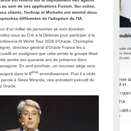
rance est revenu sur le déploiement des agents
A au sein de ses applications Fusion. Sur scène,
eux clients, Technip et Michelin ont montré deux
pproches différentes de l'adoption de l'IA.
lus d'un millier de personnes se sont données
endez-vous au Cnit à la Défense pour participer à la
DE
bi
onférence AI World Tour 2026 d'Oracle. Christophe
da
égrier, directeur général d'Oracle France les a
ccueilli en soulignant que cette année le groupe fêtait
Des
ce 
ette année ses quarante ans de présence dans
ave
'hexagone. En avril prochain, un nouveau siège sera
l'eff
ème
nauguré dans le 8
arrondissement. Puis il a cédé
a parole à Steve Miranda, vice-président exécutif du
1
z Oracle.
2
3
4