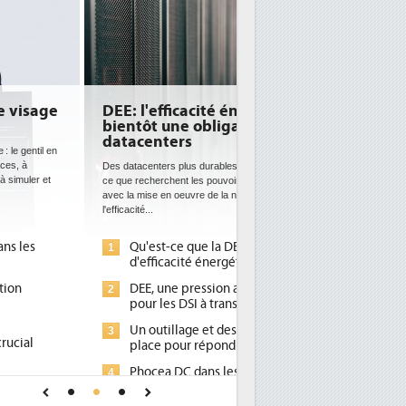
E: l'efficacité énergétique
entôt une obligation pour les
tacenters
 datacenters plus durables et plus efficaces, c'est
que recherchent les pouvoirs publics européens
c la mise en oeuvre de la nouvelle Directive sur
icacité...
Qu'est-ce que la DEE (directive
d'efficacité énergétique) ?
DEE, une pression administrative
pour les DSI à transformer...
Un outillage et des services déjà en
place pour répondre à...
Phocea DC dans les cordes pour la
DEE