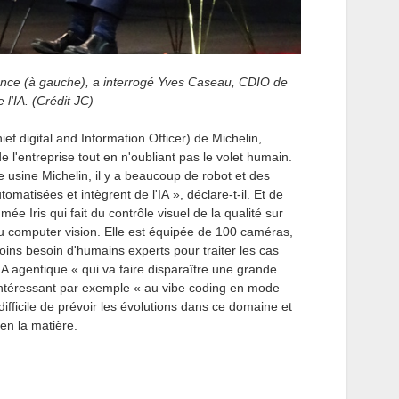
ance (à gauche), a interrogé Yves Caseau, CDIO de
 l'IA. (Crédit JC)
f digital and Information Officer) de Michelin,
e l'entreprise tout en n'oubliant pas le volet humain.
e usine Michelin, il y a beaucoup de robot et des
matisées et intègrent de l'IA », déclare-t-il. Et de
e Iris qui fait du contrôle visuel de la qualité sur
du computer vision. Elle est équipée de 100 caméras,
oins besoin d'humains experts pour traiter les cas
l'IA agentique « qui va faire disparaître une grande
'intéressant par exemple « au vibe coding en mode
difficile de prévoir les évolutions dans ce domaine et
en la matière.