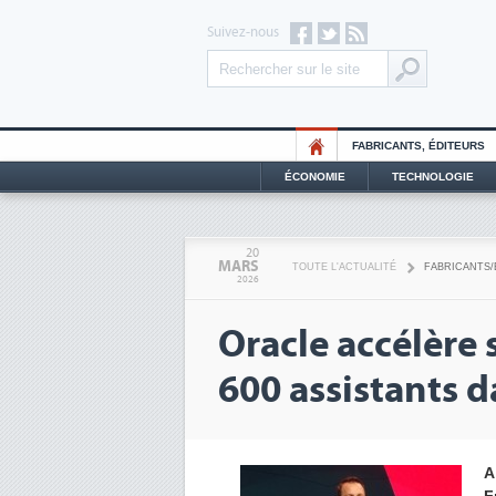
Suivez-nous
FABRICANTS, ÉDITEURS
ÉCONOMIE
TECHNOLOGIE
20
MARS
TOUTE L'ACTUALITÉ
FABRICANTS/
2026
Oracle accélère 
600 assistants 
A