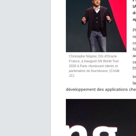
F
I
d
a
P
r
c
N
a
Christophe Négrier, DG d'Oracle
France, a inauguré l'AI World Tour
c
2026 à Paris réunissant clients et
l
partenaires du fournisseur. (Crédit
JC)
i
l
développement des applications che