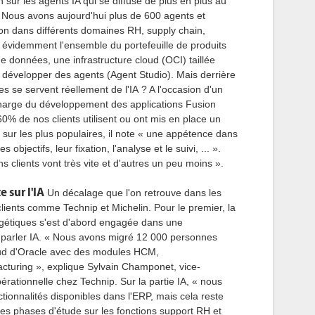
n sur les agents IA qui se diffuse de plus en plus au
 « Nous avons aujourd'hui plus de 600 agents et
ion dans différents domaines RH, supply chain,
ien évidemment l'ensemble du portefeuille de produits
 données, une infrastructure cloud (OCI) taillée
ur développer des agents (Agent Studio). Mais derrière
es se servent réellement de l'IA ? A l'occasion d'un
charge du développement des applications Fusion
% de nos clients utilisent ou ont mis en place un
é sur les plus populaires, il note « une appétence dans
bjectifs, leur fixation, l'analyse et le suivi, ... ».
s clients vont très vite et d'autres un peu moins ».
 sur l'IA
Un décalage que l'on retrouve dans les
lients comme Technip et Michelin. Pour le premier, la
ergétiques s'est d'abord engagée dans une
parler IA. « Nous avons migré 12 000 personnes
oud d'Oracle avec des modules HCM,
cturing », explique Sylvain Champonet, vice-
pérationnelle chez Technip. Sur la partie IA, « nous
tionnalités disponibles dans l'ERP, mais cela reste
s phases d'étude sur les fonctions support RH et