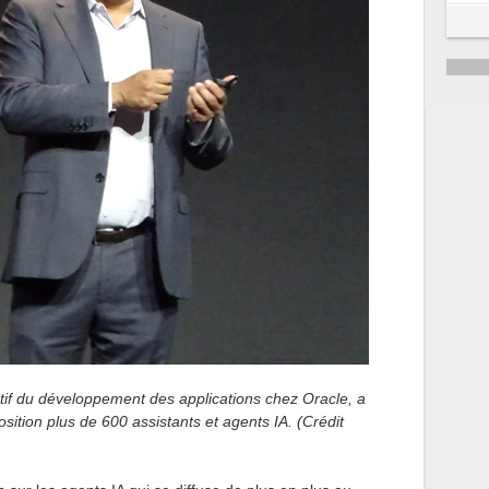
5
6
tif du développement des applications chez Oracle, a
osition plus de 600 assistants et agents IA. (Crédit