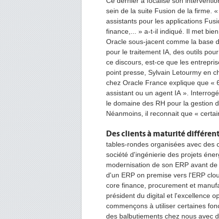
Ce dernier a focalisé son interventio
sein de la suite Fusion de la firme.
assistants pour les applications Fus
finance,... » a-t-il indiqué. Il met b
Oracle sous-jacent comme la base de
pour le traitement IA, des outils po
ce discours, est-ce que les entrepris
point presse, Sylvain Letourmy en 
chez Oracle France explique que « 60
assistant ou un agent IA ». Interrog
le domaine des RH pour la gestion des o
Néanmoins, il reconnait que « certain
Des clients à maturité différente
tables-rondes organisées avec des c
société d'ingénierie des projets én
modernisation de son ERP avant de 
d'un ERP on premise vers l'ERP cl
core finance, procurement et manufa
président du digital et l'excellence o
commençons à utiliser certaines fonc
des balbutiements chez nous avec de