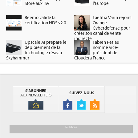
Store aux ISV
l'Europe
Beemo valide la
Laetitia Varin rejoint
certification HDS v2.0
Orange
Cyberdefense pour
créer son canal de vente
indirecte
Upscale AI prépare le
Fabien Petiau
déploiement de la
nommé vice-
technologie réseau
président de
Skyhammer
Cloudera France
S'ABONNER
SUIVEZ-NOUS
AUX NEWSLETTERS
Publicité