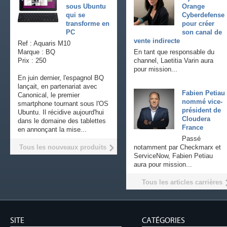
sous Ubuntu
Orange
qui se
Cyberdefense
transforme en
pour créer
PC
son canal de
vente indirecte
Ref : Aquaris M10
Marque : BQ
En tant que responsable du
Prix : 250
channel, Laetitia Varin aura
pour mission...
En juin dernier, l'espagnol BQ
lançait, en partenariat avec
Fabien Petiau
Canonical, le premier
nommé vice-
smartphone tournant sous l'OS
président de
Ubuntu. Il récidive aujourd'hui
Cloudera
dans le domaine des tablettes
France
en annonçant la mise...
Passé
Tous les nouveaux produits
notamment par Checkmarx et
ServiceNow, Fabien Petiau
aura pour mission...
Tous les articles carrières
SITE
CATÉGORIES