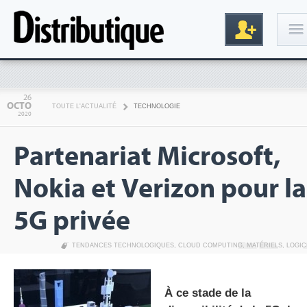
Connexion
26
OCTO
TOUTE L'ACTUALITÉ
TECHNOLOGIE
2020
Partenariat Microsoft,
Nokia et Verizon pour la
5G privée
Inscription
TENDANCES TECHNOLOGIQUES
,
CLOUD COMPUTING
,
MATÉRIELS
,
LOGIC
À ce stade de la