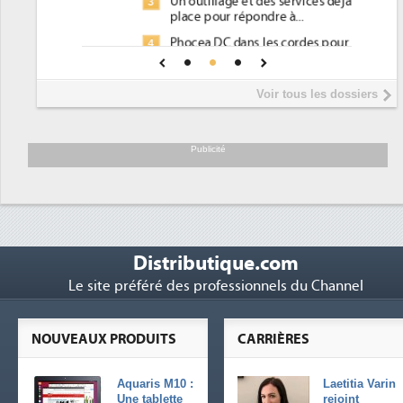
Un outillage et des services déjà en
3
place pour répondre à...
Phocea DC dans les cordes pour la
4
DEE
Interview de Fabrice Coquio,
5
Voir tous les dossiers
président de Digital Realty...
Trimestriels IBM : L'activité logicielle
6
soutient les...
Publicité
Distributique.com
Le site préféré des professionnels du Channel
NOUVEAUX PRODUITS
CARRIÈRES
Aquaris M10 :
Laetitia Varin
Une tablette
rejoint