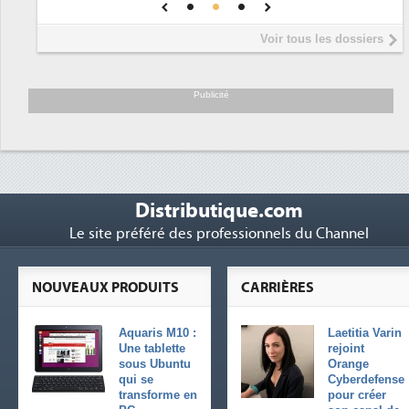
DEE
Interview de Fabrice Coquio,
5
Voir tous les dossiers
président de Digital Realty...
Trimestriels IBM : L'activité logicielle
6
soutient les...
Publicité
Distributique.com
Le site préféré des professionnels du Channel
NOUVEAUX PRODUITS
CARRIÈRES
Aquaris M10 :
Laetitia Varin
Une tablette
rejoint
sous Ubuntu
Orange
qui se
Cyberdefense
transforme en
pour créer