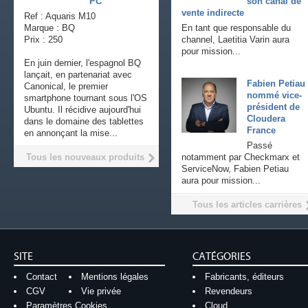
PC
son canal de
vente indirecte
Ref : Aquaris M10
Marque : BQ
En tant que responsable du
Prix : 250
channel, Laetitia Varin aura
pour mission...
En juin dernier, l'espagnol BQ
lançait, en partenariat avec
Fabien Petiau
Canonical, le premier
nommé vice-
smartphone tournant sous l'OS
président de
Ubuntu. Il récidive aujourd'hui
Cloudera
dans le domaine des tablettes
France
en annonçant la mise...
Passé
Tous les nouveaux produits
notamment par Checkmarx et
ServiceNow, Fabien Petiau
aura pour mission...
Tous les articles carrières
SITE
CATÉGORIES
Contact
Mentions légales
Fabricants, éditeurs
CGV
Vie privée
Revendeurs
Paramètres Cookies
Cloud