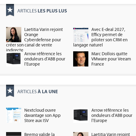
LES PLUS LUS
ARTICLES
Laetitia Varin rejoint
Avec E-deal 2027,
Orange
Efficy permet de
Cyberdefense pour
piloter son CRM en
créer son canal de vente
langage naturel
indirecte
Arrow référence les
Marc Dollois quitte
onduleurs d'ABB pour
VMware pour Veeam
l'Europe
France
À LA UNE
ARTICLES
Nextcloud ouvre
Arrow référence les
davantage son App
onduleurs d'ABB pour
Store aux ISV
l'Europe
Beemo valide la
Laetitia Varin rejoint