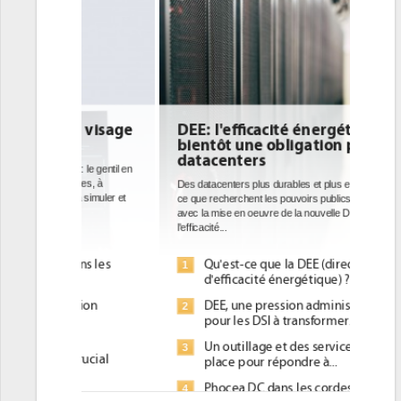
DEE: l'efficacité énergétique
bientôt une obligation pour les
datacenters
Des datacenters plus durables et plus efficaces, c'est
ce que recherchent les pouvoirs publics européens
avec la mise en oeuvre de la nouvelle Directive sur
l'efficacité...
Qu'est-ce que la DEE (directive
1
d'efficacité énergétique) ?
DEE, une pression administrative
2
pour les DSI à transformer...
Un outillage et des services déjà en
3
place pour répondre à...
Phocea DC dans les cordes pour la
4