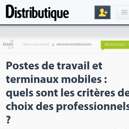
Connexion
04
MARS
RÉAGISSEZ !
TOUTE L'ACTUALITÉ
VARS/SSII/INTÉGRATEURS
2015
Postes de travail et
terminaux mobiles :
quels sont les critères d
Inscription
choix des professionnel
?