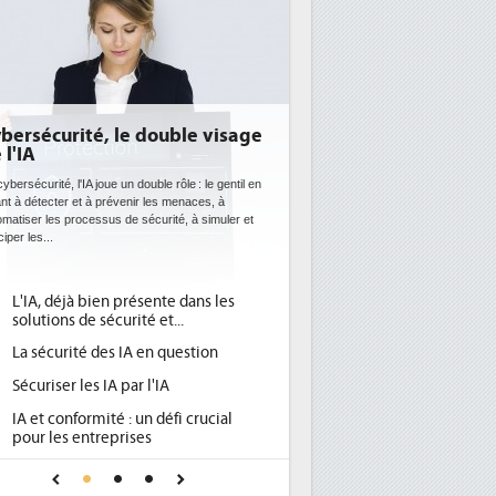
DEE: l'efficacité énergétique
bientôt une obligation pour les
datacenters
Des datacenters plus durables et plus efficaces, c'est
ce que recherchent les pouvoirs publics européens
avec la mise en oeuvre de la nouvelle Directive sur
l'efficacité...
Qu'est-ce que la DEE (directive
1
d'efficacité énergétique) ?
DEE, une pression administrative
2
pour les DSI à transformer...
Un outillage et des services déjà en
3
place pour répondre à...
Phocea DC dans les cordes pour la
4
DEE