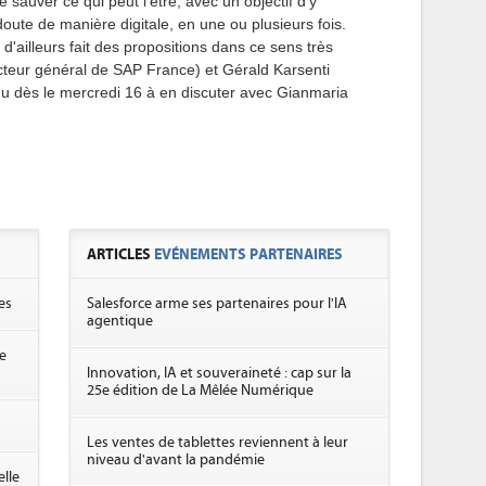
sauver ce qui peut l'être, avec un objectif d'y
 doute de manière digitale, en une ou plusieurs fois.
d'ailleurs fait des propositions dans ce sens très
cteur général de SAP France) et Gérald Karsenti
u dès le mercredi 16 à en discuter avec Gianmaria
ARTICLES
EVÉNEMENTS PARTENAIRES
es
Salesforce arme ses partenaires pour l'IA
agentique
e
Innovation, IA et souveraineté : cap sur la
25e édition de La Mêlée Numérique
Les ventes de tablettes reviennent à leur
niveau d'avant la pandémie
lle