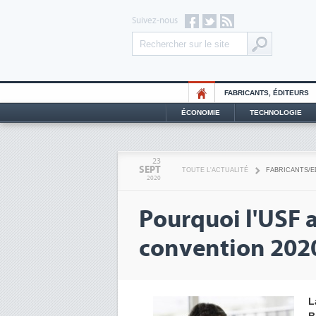
Suivez-nous
FABRICANTS, ÉDITEURS
ÉCONOMIE
TECHNOLOGIE
23
SEPT
TOUTE L'ACTUALITÉ
FABRICANTS/E
2020
Pourquoi l'USF a
convention 202
L