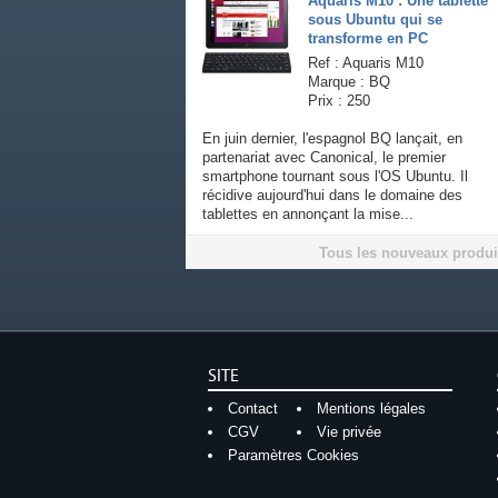
Aquaris M10 : Une tablette
sous Ubuntu qui se
transforme en PC
Ref : Aquaris M10
Marque : BQ
Prix : 250
En juin dernier, l'espagnol BQ lançait, en
partenariat avec Canonical, le premier
smartphone tournant sous l'OS Ubuntu. Il
récidive aujourd'hui dans le domaine des
tablettes en annonçant la mise...
Tous les nouveaux produi
SITE
Contact
Mentions légales
CGV
Vie privée
Paramètres Cookies