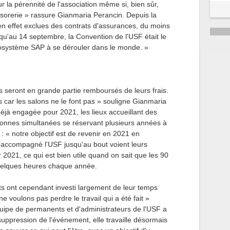
ur la pérennité de l'association même si, bien sûr,
résorerie » rassure Gianmaria Perancin. Depuis la
n effet exclues des contrats d'assurances, du moins
squ'au 14 septembre, la Convention de l'USF était le
osystème SAP à se dérouler dans le monde. »
 seront en grande partie remboursés de leurs frais.
ris car les salons ne le font pas » souligne Gianmaria
 déjà engagée pour 2021, les lieux accueillant des
sonnes simultanées se réservant plusieurs années à
: « notre objectif est de revenir en 2021 en
t accompagné l'USF jusqu'au bout voient leurs
 2021, ce qui est bien utile quand on sait que les 90
quelques heures chaque année.
s ont cependant investi largement de leur temps
 voulons pas perdre le travail qui a été fait »
quipe de permanents et d'administrateurs de l'USF a
suppression de l'événement, elle travaille désormais