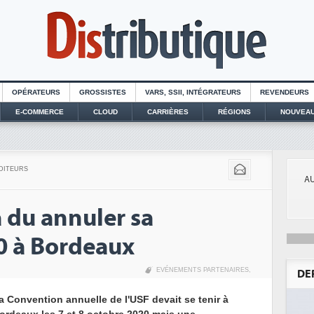
OPÉRATEURS
GROSSISTES
VARS, SSII, INTÉGRATEURS
REVENDEURS
E-COMMERCE
CLOUD
CARRIÈRES
RÉGIONS
NOUVEAU
DITEURS
AU
 du annuler sa
0 à Bordeaux
EVÉNEMENTS PARTENAIRES
,
DE
a Convention annuelle de l'USF devait se tenir à