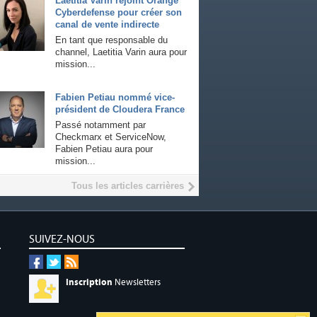
Laetitia Varin rejoint Orange
Cyberdefense pour créer son
canal de vente indirecte
En tant que responsable du
channel, Laetitia Varin aura pour
mission...
Fabien Petiau nommé vice-
président de Cloudera France
Passé notamment par
Checkmarx et ServiceNow,
Fabien Petiau aura pour
mission...
Tous les articles carrières
SUIVEZ-NOUS
Inscription
Newsletters