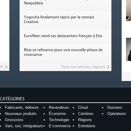
Nexpublica
Yogosha finalement repris par le rennais
Creative
Eurofiber vend ses datacenters français à Etix
Blue se refinance pour une nouvelle phase de
croissance
ts
Tous les articles régions
CATÉGORIES
Fabricants, éditeurs
Revendeurs
Cloud
Dossiers
Nouveaux produits
Économie
Carrières
Opérateurs
Grossistes
Technologie
Régions
Vars, ssii, intégrateurs
E-commerce
Entretiens