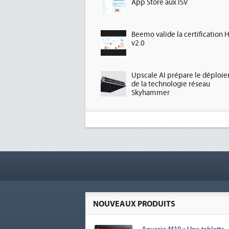
App Store aux ISV
Beemo valide la certification 
v2.0
Upscale AI prépare le déploi
de la technologie réseau
Skyhammer
NOUVEAUX PRODUITS