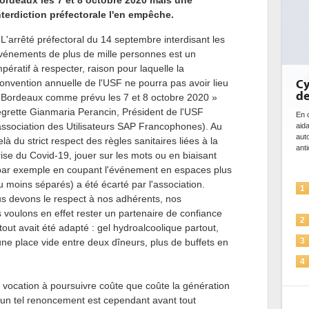
ordeaux les 7 et 8 octobre 2020 mais une
nterdiction préfectorale l'en empêche.
 L'arrêté préfectoral du 14 septembre interdisant les
vénements de plus de mille personnes est un
mpératif à respecter, raison pour laquelle la
onvention annuelle de l'USF ne pourra pas avoir lieu
Cybersécurité, le double visage
de l'IA
 Bordeaux comme prévu les 7 et 8 octobre 2020 »
egrette Gianmaria Perancin, Président de l'USF
En cybersécurité, l'IA joue un double rôle : le gentil en
association des Utilisateurs SAP Francophones). Au
aidant à détecter et à prévenir les menaces, à
automatiser les processus de sécurité, à simuler et
elà du strict respect des règles sanitaires liées à la
anticiper les...
rise du Covid-19, jouer sur les mots ou en biaisant
par exemple en coupant l'événement en espaces plus
u moins séparés) a été écarté par l'association.
L'IA, déjà bien présente dans les
1
ous devons le respect à nos adhérents, nos
solutions de sécurité et...
s voulons en effet rester un partenaire de confiance
La sécurité des IA en question
2
out avait été adapté : gel hydroalcoolique partout,
Sécuriser les IA par l'IA
 une place vide entre deux dîneurs, plus de buffets en
3
IA et conformité : un défi crucial
4
pour les entreprises
s vocation à poursuivre coûte que coûte la génération
Une IA de confiance pour une IA
5
 d'un tel renoncement est cependant avant tout
plus sûre ?