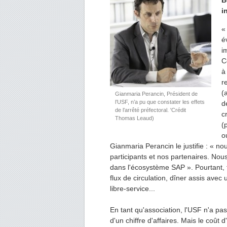
B
i
«
é
i
C
à
r
(
Gianmaria Perancin, Président de
l’USF, n’a pu que constater les effets
d
de l’arrêté préfectoral. 'Crédit
c
Thomas Leaud)
(
o
Gianmaria Perancin le justifie : « n
participants et nos partenaires. Nou
dans l'écosystème SAP ». Pourtant, t
flux de circulation, dîner assis avec
libre-service...
En tant qu'association, l'USF n'a pa
d'un chiffre d'affaires. Mais le coût