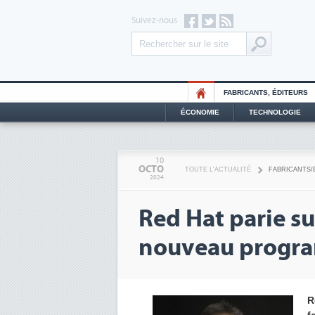
Suivez-nous
FABRICANTS, ÉDITEURS
ÉCONOMIE
TECHNOLOGIE
10
OCTO
TOUTE L'ACTUALITÉ
FABRICANTS/
2024
Red Hat parie sur
nouveau progra
R