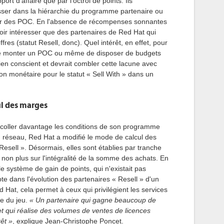
port d'affaire que par l'octroi de points. Ils
sser dans la hiérarchie du programme partenaire ou
oir des POC. En l'absence de récompenses sonnantes
oir intéresser que des partenaires de Red Hat qui
es (statut Resell, donc). Quel intérêt, en effet, pour
 de monter un POC ou même de disposer de budgets
ien conscient et devrait combler cette lacune avec
ion monétaire pour le statut « Sell With » dans un
l des marges
e coller davantage les conditions de son programme
 réseau, Red Hat a modifié le mode de calcul des
Resell ». Désormais, elles sont établies par tranche
 non plus sur l'intégralité de la somme des achats. En
 le système de gain de points, qui n'existait pas
te dans l'évolution des partenaires « Resell » d'un
 Hat, cela permet à ceux qui privilégient les services
le du jeu.
« Un partenaire qui gagne beaucoup de
 et qui réalise des volumes de ventes de licences
rêt »
, explique Jean-Christophe Poncet.