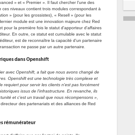
anced » et « Premier ». Il faut chercher l'une des
de ces niveaux contient trois modules correspondant à
bution » (pour les grossistes), « Resell » (pour les
e dernier module est une innovation majeure chez Red
t pour la première fois le statut d'apporteur d'affaires
iteur. En outre, ce statut est cumulable avec le statut
'éditeur, est de reconnaître la capacité d'un partenaire
 transaction ne passe par un autre partenaire.
oriques dans Openshift
lier avec Openshift, a fait que nous avons changé de
res. Openshift est une technologie très complexe et
e requiert pour servir les clients n'est pas forcément
istoriques issus de l'infrastructure. En revanche, ils
tunité et c'est un travail que nous récompensons »
,
directeur des partenariats et des alliances de Red
res rémunérateur