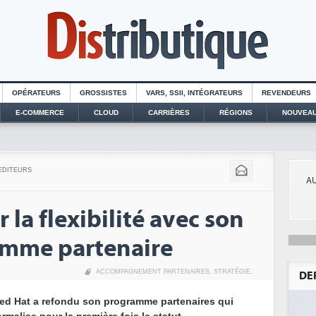
OPÉRATEURS
GROSSISTES
VARS, SSII, INTÉGRATEURS
REVENDEURS
E-COMMERCE
CLOUD
CARRIÈRES
RÉGIONS
NOUVEAU
EDITEURS
AU
 la flexibilité avec son
mme partenaire
ACCOMPAGNEMENT PARTENAIRES
,
STRATÉGIE
,
DE
ed Hat a refondu son programme partenaires qui