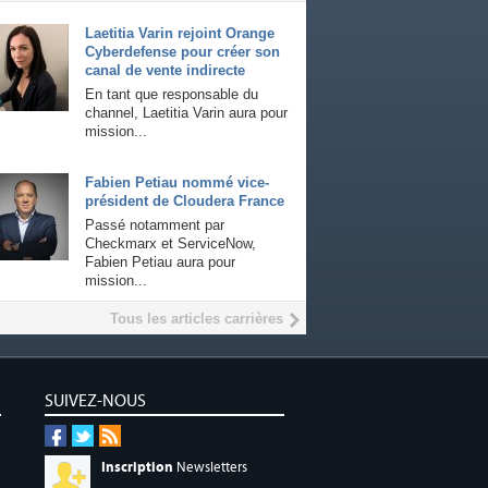
Laetitia Varin rejoint Orange
Cyberdefense pour créer son
canal de vente indirecte
En tant que responsable du
channel, Laetitia Varin aura pour
mission...
Fabien Petiau nommé vice-
président de Cloudera France
Passé notamment par
Checkmarx et ServiceNow,
Fabien Petiau aura pour
mission...
Tous les articles carrières
SUIVEZ-NOUS
Inscription
Newsletters