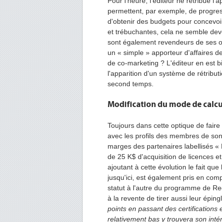
Pour l'heure, l'éditeur ne rétribue l'ap
permettent, par exemple, de progre
d'obtenir des budgets pour concev
et trébuchantes, cela ne semble dev
sont également revendeurs de ses offr
un « simple » apporteur d'affaires
de co-marketing ? L'éditeur en est b
l'apparition d'un système de rétribut
second temps.
Modification du mode de calcu
Toujours dans cette optique de fair
avec les profils des membres de son
marges des partenaires labellisés « 
de 25 K$ d'acquisition de licences et
ajoutant à cette évolution le fait que
jusqu'ici, est également pris en comp
statut à l'autre du programme de Red
à la revente de tirer aussi leur éping
points en passant des certifications
relativement bas y trouvera son inté