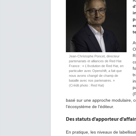
f
d
i
p
e
t
A
O
R
Jean-Christophe Poncet, directeur
partenariats et alliances de Red Hat
c
France : « L'évolution de Red Hat, en
f
particulier avec Openshift, a fait que
t
nous avons changé de champ de
bataille avec nos partenaires. »
i
(Crédit photo : Red Hat)
p
(
basé sur une approche modulaire, ce
l'écosystème de l'éditeur.
Des statuts d'apporteur d'affa
En pratique, les niveaux de labellis