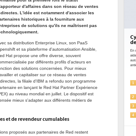
ormalise pour la première fois le statut
'apporteur d'affaires dans son réseau de ventes
ndirectes. L'idée est notamment d'associer les
artenaires historiques à la fourniture aux
ntreprises de solutions qu'ils ne maîtrisent pas
echnologiquement.
Cy
de
vec sa distribution Enterprise Linux, son PaaS
penshift et sa plateforme d'automatisation Ansible,
En c
ed Hat propose une offre diverse, souvent
aid
aut
ommercialisée par différents profils d'acteurs en
anti
onction des solutions concernées. Pour mieux
ravailler et capitaliser sur ce réseau de ventes
ndirectes, la filiale d'IBM a refondu son programme
1
artenaire en lançant le Red Hat Partner Expérience
PEX) au niveau mondial en juillet. Le dispositif est
2
nsée mieux s'adapter aux différents métiers de
3
4
ires et de revendeur cumulables
5
ations proposés aux partenaires de Red restent