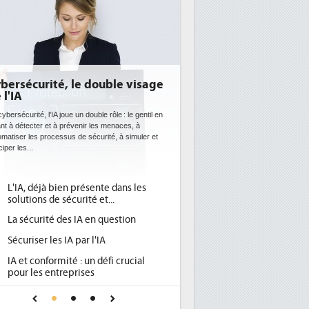
bersécurité, le double visage
DEE: l'efficacité én
 l'IA
bientôt une obligat
datacenters
ybersécurité, l'IA joue un double rôle : le gentil en
ant à détecter et à prévenir les menaces, à
Des datacenters plus durables et 
omatiser les processus de sécurité, à simuler et
ce que recherchent les pouvoirs
ciper les...
avec la mise en oeuvre de la nouv
l'efficacité...
L'IA, déjà bien présente dans les
Qu'est-ce que la DEE 
1
solutions de sécurité et...
d'efficacité énergéti
La sécurité des IA en question
DEE, une pression ad
2
pour les DSI à transfo
Sécuriser les IA par l'IA
Un outillage et des s
3
IA et conformité : un défi crucial
place pour répondre à
pour les entreprises
Phocea DC dans les c
4
Une IA de confiance pour une IA
DEE
plus sûre ?