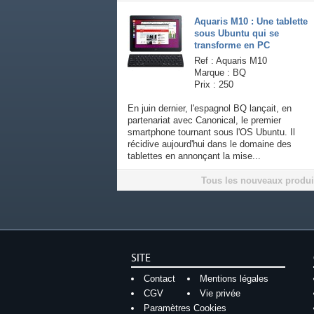
Aquaris M10 : Une tablette
sous Ubuntu qui se
transforme en PC
Ref : Aquaris M10
Marque : BQ
Prix : 250
En juin dernier, l'espagnol BQ lançait, en
partenariat avec Canonical, le premier
smartphone tournant sous l'OS Ubuntu. Il
récidive aujourd'hui dans le domaine des
tablettes en annonçant la mise...
Tous les nouveaux produi
SITE
Contact
Mentions légales
CGV
Vie privée
Paramètres Cookies