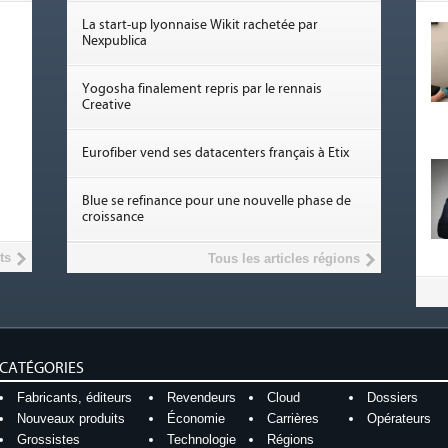
La start-up lyonnaise Wikit rachetée par
Nexpublica
Yogosha finalement repris par le rennais
Creative
Eurofiber vend ses datacenters français à Etix
Blue se refinance pour une nouvelle phase de
croissance
ts
Tous les articles régions
CATÉGORIES
Fabricants, éditeurs
Revendeurs
Cloud
Dossiers
Nouveaux produits
Économie
Carrières
Opérateurs
Grossistes
Technologie
Régions