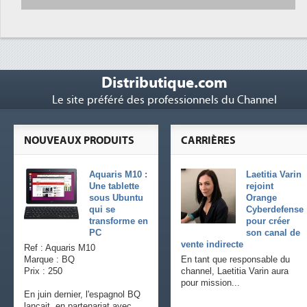
Distributique.com
Le site préféré des professionnels du Channel
NOUVEAUX PRODUITS
CARRIÈRES
Aquaris M10 :
Laetitia Varin
Une tablette
rejoint
sous Ubuntu
Orange
qui se
Cyberdefense
transforme en
pour créer
PC
son canal de
vente indirecte
Ref : Aquaris M10
Marque : BQ
En tant que responsable du
Prix : 250
channel, Laetitia Varin aura
pour mission...
En juin dernier, l'espagnol BQ
lançait, en partenariat avec