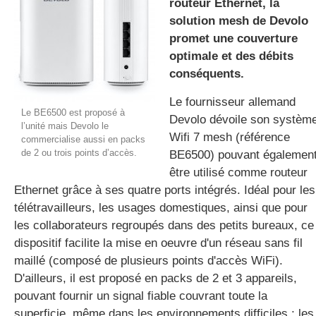
routeur Ethernet, la
solution mesh de Devolo
promet une couverture
gratuite
optimale et des débits
conséquents.
Le fournisseur allemand
Le BE6500 est proposé à
Devolo dévoile son systèm
l’unité mais Devolo le
Wifi 7 mesh (référence
commercialise aussi en packs
de 2 ou trois points d’accès.
BE6500) pouvant égalemen
être utilisé comme routeur
Ethernet grâce à ses quatre ports intégrés. Idéal pour les
télétravailleurs, les usages domestiques, ainsi que pour
les collaborateurs regroupés dans des petits bureaux, ce
dispositif facilite la mise en oeuvre d'un réseau sans fil
maillé (composé de plusieurs points d'accès WiFi).
D'ailleurs, il est proposé en packs de 2 et 3 appareils,
pouvant fournir un signal fiable couvrant toute la
superficie, même dans les environnements difficiles ; les