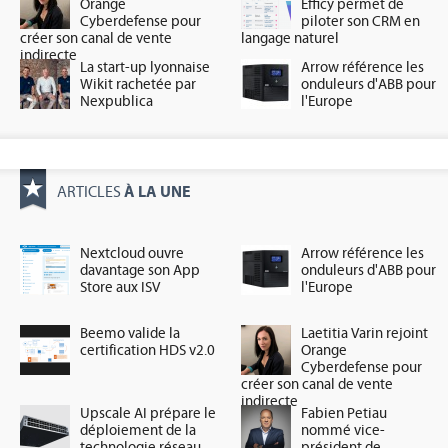
Orange
Efficy permet de
Cyberdefense pour
piloter son CRM en
créer son canal de vente
langage naturel
indirecte
La start-up lyonnaise
Arrow référence les
Wikit rachetée par
onduleurs d'ABB pour
Nexpublica
l'Europe
À LA UNE
ARTICLES
Nextcloud ouvre
Arrow référence les
davantage son App
onduleurs d'ABB pour
Store aux ISV
l'Europe
Beemo valide la
Laetitia Varin rejoint
certification HDS v2.0
Orange
Cyberdefense pour
créer son canal de vente
indirecte
Upscale AI prépare le
Fabien Petiau
déploiement de la
nommé vice-
technologie réseau
président de