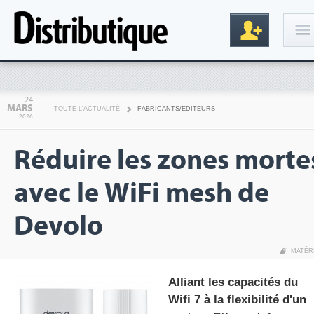
Connexion
24
MARS
TOUTE L'ACTUALITÉ
FABRICANTS/EDITEURS
2026
Réduire les zones morte
avec le WiFi mesh de
Devolo
Inscription
MATÉR
Alliant les capacités du
Wifi 7 à la flexibilité d'un