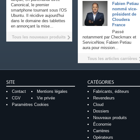
Fabien Petiau
Canonical, le premier
nommé vice-
smartphone tournant sous l'OS
président de
Ubuntu. Il récidive aujourd'hui
Cloudera
dans le domaine des tablettes
France
en annonçant la mise...
Passé
Tous les nouveaux produits
notamment par Checkmarx et
ServiceNow, Fabien Petiau
aura pour mission...
Tous les articles carrières
SITE
CATÉGORIES
Contact
Mentions légales
Fabricants, éditeurs
CGV
Vie privée
Revendeurs
Paramètres Cookies
Cloud
Dossiers
Nouveaux produits
Économie
Carrières
Opérateurs