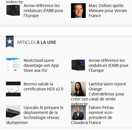
indirecte
Arrow référence les
Marc Dollois quitte
onduleurs d'ABB pour
VMware pour Veeam
l'Europe
France
À LA UNE
ARTICLES
Nextcloud ouvre
Arrow référence les
davantage son App
onduleurs d'ABB pour
Store aux ISV
l'Europe
Beemo valide la
Laetitia Varin rejoint
certification HDS v2.0
Orange
Cyberdefense pour
créer son canal de vente
indirecte
Upscale AI prépare le
Fabien Petiau
déploiement de la
nommé vice-
technologie réseau
président de
Skyhammer
Cloudera France