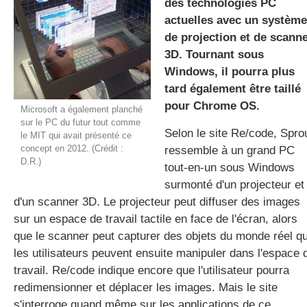
des technologies PC
actuelles avec un système
de projection et de scann
gratuite
3D. Tournant sous
Windows, il pourra plus
tard également être taillé
pour Chrome OS.
Microsoft a également planché
sur le PC du futur tout comme
Selon le site Re/code, Spro
le MIT qui avait présenté ce
concept en 2012. (Crédit :
ressemble à un grand PC
D.R.)
tout-en-un sous Windows
surmonté d'un projecteur et
d'un scanner 3D. Le projecteur peut diffuser des images
sur un espace de travail tactile en face de l'écran, alors
que le scanner peut capturer des objets du monde réel q
les utilisateurs peuvent ensuite manipuler dans l'espace 
travail. Re/code indique encore que l'utilisateur pourra
redimensionner et déplacer les images. Mais le site
s'interroge quand même sur les applications de ce