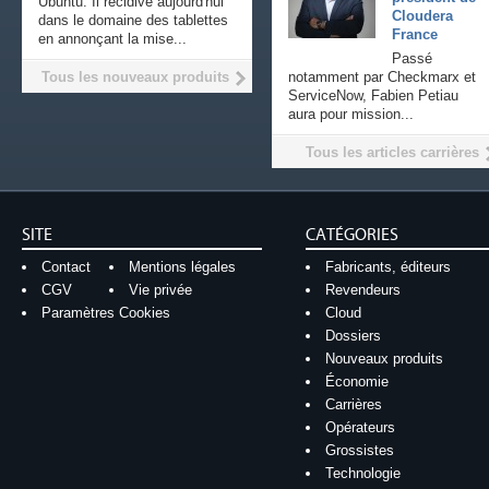
Ubuntu. Il récidive aujourd'hui
Cloudera
dans le domaine des tablettes
France
en annonçant la mise...
Passé
Tous les nouveaux produits
notamment par Checkmarx et
ServiceNow, Fabien Petiau
aura pour mission...
Tous les articles carrières
SITE
CATÉGORIES
Contact
Mentions légales
Fabricants, éditeurs
CGV
Vie privée
Revendeurs
Paramètres Cookies
Cloud
Dossiers
Nouveaux produits
Économie
Carrières
Opérateurs
Grossistes
Technologie