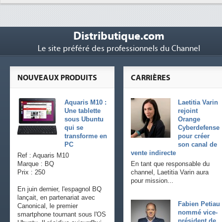
Distributique.com
Le site préféré des professionnels du Channel
NOUVEAUX PRODUITS
CARRIÈRES
Aquaris M10 :
Laetitia Varin
Une tablette
rejoint
sous Ubuntu
Orange
qui se
Cyberdefense
transforme en
pour créer
PC
son canal de
vente indirecte
Ref : Aquaris M10
Marque : BQ
En tant que responsable du
Prix : 250
channel, Laetitia Varin aura
pour mission...
En juin dernier, l'espagnol BQ
lançait, en partenariat avec
Fabien Petiau
Canonical, le premier
nommé vice-
smartphone tournant sous l'OS
président de