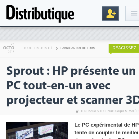
Connexion
23
OCTO
RÉAGISSEZ !
TOUTE L'ACTUALITÉ
FABRICANTS/EDITEURS
2014
Sprout : HP présente un
PC tout-en-un avec
projecteur et scanner 3
Inscription
TENDANCES TECHNOLOGIQUES
,
MATÉR
Le PC expérimental de HP
tente de coupler le meille