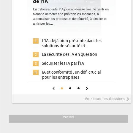
bientôt une obligation po
datacenters
té, l'IA joue un double rôle : le gentil en
cter et à prévenir les menaces, à
Des datacenters plus durables et plus effic
es processus de sécurité, à simuler et
ce que recherchent les pouvoirs publics 
.
avec la mise en oeuvre de la nouvelle Dire
l'efficacité...
 déjà bien présente dans les
Qu'est-ce que la DEE (direct
1
ons de sécurité et...
d'efficacité énergétique) ?
curité des IA en question
DEE, une pression administr
2
pour les DSI à transformer...
ser les IA par l'IA
Un outillage et des services
3
 conformité : un défi crucial
place pour répondre à...
les entreprises
Phocea DC dans les cordes p
4
A de confiance pour une IA
DEE
sûre ?
Interview de Fabrice Coquio
5
Voir tous les dossiers
président de Digital Realty...
Trimestriels IBM : L'activité 
6
soutient les...
Publicité