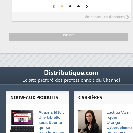
4
onfiance pour une IA
DEE
Interview de Fabrice Coquio,
5
Voir tous les dossiers
président de Digital Realty...
Trimestriels IBM : L'activité logiciel
6
soutient les...
Publicité
Distributique.com
Le site préféré des professionnels du Channel
NOUVEAUX PRODUITS
CARRIÈRES
Aquaris M10 :
Laetitia Varin
Une tablette
rejoint
sous Ubuntu
Orange
qui se
Cyberdefense
transforme en
pour créer