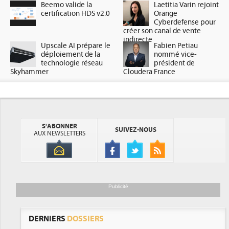
Beemo valide la
Laetitia Varin rejoint
certification HDS v2.0
Orange
Cyberdefense pour
créer son canal de vente
indirecte
Upscale AI prépare le
Fabien Petiau
déploiement de la
nommé vice-
technologie réseau
président de
Skyhammer
Cloudera France
S'ABONNER
SUIVEZ-NOUS
AUX NEWSLETTERS
Publicité
DERNIERS
DOSSIERS