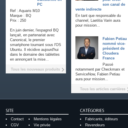
PC
son canal de
vente indirecte
Ref : Aquaris M10
Marque : BQ
En tant que responsable du
Prix : 250
channel, Laetitia Varin aura
pour mission...
En juin dernier, l'espagnol BQ
lançait, en partenariat avec
Fabien Petiau
Canonical, le premier
nommé vice-
smartphone tournant sous l'OS
président de
Ubuntu. Il récidive aujourd'hui
Cloudera
dans le domaine des tablettes
France
en annonçant la mise...
Passé
Tous les nouveaux produits
notamment par Checkmarx et
ServiceNow, Fabien Petiau
aura pour mission...
Tous les articles carrières
SITE
CATÉGORIES
Contact
Mentions légales
Fabricants, éditeurs
CGV
Vie privée
Revendeurs