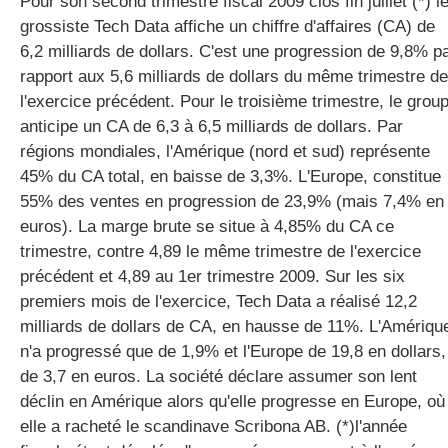
Pour son second trimestre fiscal 2009 clos fin juillet (*) l
grossiste Tech Data affiche un chiffre d'affaires (CA) de
6,2 milliards de dollars. C'est une progression de 9,8% p
gratuite
rapport aux 5,6 milliards de dollars du même trimestre de
l'exercice précédent. Pour le troisième trimestre, le grou
anticipe un CA de 6,3 à 6,5 milliards de dollars. Par
régions mondiales, l'Amérique (nord et sud) représente
45% du CA total, en baisse de 3,3%. L'Europe, constitue
55% des ventes en progression de 23,9% (mais 7,4% en
euros). La marge brute se situe à 4,85% du CA ce
trimestre, contre 4,89 le même trimestre de l'exercice
précédent et 4,89 au 1er trimestre 2009. Sur les six
premiers mois de l'exercice, Tech Data a réalisé 12,2
milliards de dollars de CA, en hausse de 11%. L'Amériqu
n'a progressé que de 1,9% et l'Europe de 19,8 en dollars,
de 3,7 en euros. La société déclare assumer son lent
déclin en Amérique alors qu'elle progresse en Europe, où
elle a racheté le scandinave Scribona AB. (*)l'année