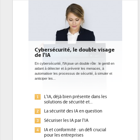
é, le double visage
DEE: l'efficacité énergétique
bientôt une obligation pour le
datacenters
joue un double rôle : le gentil en
 prévenir les menaces, à
Des datacenters plus durables et plus efficaces, c'
sus de sécurité, à simuler et
ce que recherchent les pouvoirs publics européens
avec la mise en oeuvre de la nouvelle Directive sur
l'efficacité...
ien présente dans les
Qu'est-ce que la DEE (directive
1
sécurité et...
d'efficacité énergétique) ?
des IA en question
DEE, une pression administrative
2
pour les DSI à transformer...
 IA par l'IA
Un outillage et des services déjà e
3
ité : un défi crucial
place pour répondre à...
reprises
Phocea DC dans les cordes pour la