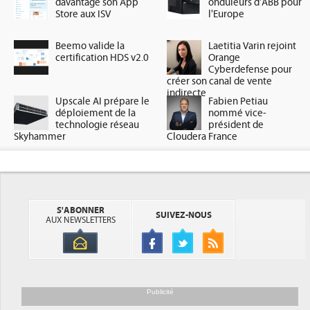
davantage son App
onduleurs d'ABB pour
Store aux ISV
l'Europe
Beemo valide la
Laetitia Varin rejoint
certification HDS v2.0
Orange
Cyberdefense pour
créer son canal de vente
indirecte
Upscale AI prépare le
Fabien Petiau
déploiement de la
nommé vice-
technologie réseau
président de
Skyhammer
Cloudera France
S'ABONNER
SUIVEZ-NOUS
AUX NEWSLETTERS
Publicité