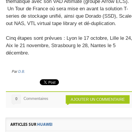
thématique avec son VAD Altimate (groupe Arrow ECS).
Un Tour de France où sera mise en avant la solution T-
series de stockage unifié, ainsi que Dorado (SSD), Scale
gratuite
out NAS, VTL virtual tape library et dé-duplication.
Cinq étapes sont prévues : Lyon le 17 octobre, Lille le 24
Aix le 21 novembre, Strasbourg le 28, Nantes le 5
décembre.
Par
D.B.
Commentaires
0
AJOUTER UN COMMENTAIRE
ARTICLES SUR
HUAWEI