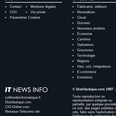
Contact
Mentions légales
Fabricants, éditeurs
CGV
Vie privée
Revendeurs
Paramètres Cookies
Cloud
Dossiers
Nouveaux produits
Économie
Carrières
Opérateurs
Grossistes
Technologie
Régions
Vars, ssii, intégrateurs
E-commerce
Entretiens
© Distributique.com 1997 -
Toute reproduction ou
LeMondeInformatique.fr
représentation intégrale ou
Distributique.com
partielle, par quelque procéd
CIO-Online.com
ce soit, des pages publiées 
Reseaux-Telecoms.net
site, faite sans l'autorisation
l'éditeur ou du webmaster du 