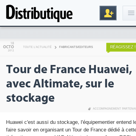
Connexion
18
OCTO
RÉAGISSEZ !
TOUTE L'ACTUALITÉ
FABRICANTS/EDITEURS
2012
Tour de France Huawei,
avec Altimate, sur le
stockage
Inscription
ACCOMPAGNEMENT PARTENA
Huawei c'est aussi du stockage, l'équipementier entend l
faire savoir en organisant un Tour de France dédié à cett