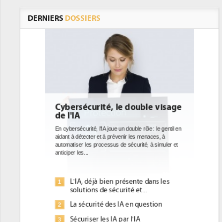
DERNIERS
DOSSIERS
ouble visage
DEE: l'efficacité énergétique
bientôt une obligation pour les
datacenters
le rôle : le gentil en
es menaces, à
Des datacenters plus durables et plus efficaces, c'est
urité, à simuler et
ce que recherchent les pouvoirs publics européens
avec la mise en oeuvre de la nouvelle Directive sur
l'efficacité...
nte dans les
Qu'est-ce que la DEE (directive
1
et...
d'efficacité énergétique) ?
 question
DEE, une pression administrative
2
pour les DSI à transformer...
'IA