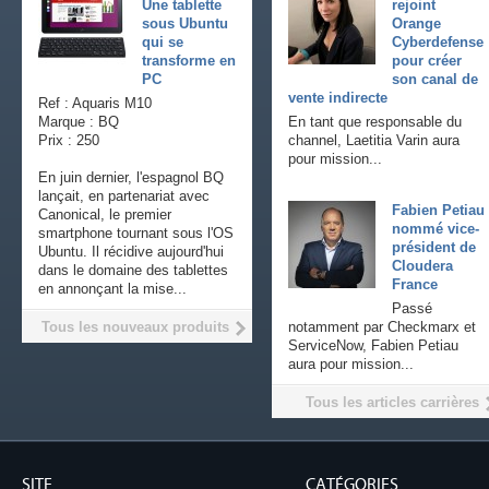
Une tablette
rejoint
sous Ubuntu
Orange
qui se
Cyberdefense
transforme en
pour créer
PC
son canal de
vente indirecte
Ref : Aquaris M10
Marque : BQ
En tant que responsable du
Prix : 250
channel, Laetitia Varin aura
pour mission...
En juin dernier, l'espagnol BQ
lançait, en partenariat avec
Fabien Petiau
Canonical, le premier
nommé vice-
smartphone tournant sous l'OS
président de
Ubuntu. Il récidive aujourd'hui
Cloudera
dans le domaine des tablettes
France
en annonçant la mise...
Passé
Tous les nouveaux produits
notamment par Checkmarx et
ServiceNow, Fabien Petiau
aura pour mission...
Tous les articles carrières
SITE
CATÉGORIES