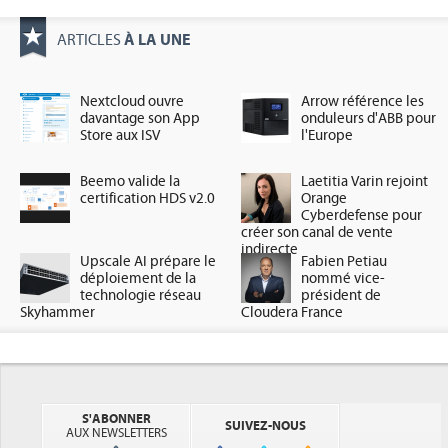
À LA UNE
ARTICLES
Nextcloud ouvre
Arrow référence les
davantage son App
onduleurs d'ABB pour
Store aux ISV
l'Europe
Beemo valide la
Laetitia Varin rejoint
certification HDS v2.0
Orange
Cyberdefense pour
créer son canal de vente
indirecte
Upscale AI prépare le
Fabien Petiau
déploiement de la
nommé vice-
technologie réseau
président de
Skyhammer
Cloudera France
S'ABONNER
SUIVEZ-NOUS
AUX NEWSLETTERS