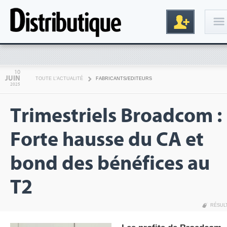
Connexion
10
JUIN
TOUTE L'ACTUALITÉ
FABRICANTS/EDITEURS
2025
Trimestriels Broadcom :
Forte hausse du CA et
bond des bénéfices au
Inscription
T2
RÉSUL