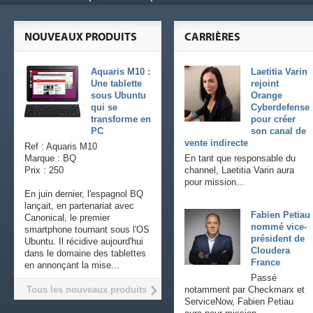
NOUVEAUX PRODUITS
CARRIÈRES
Aquaris M10 :
Laetitia Varin
Une tablette
rejoint
sous Ubuntu
Orange
qui se
Cyberdefense
transforme en
pour créer
PC
son canal de
vente indirecte
Ref : Aquaris M10
Marque : BQ
En tant que responsable du
Prix : 250
channel, Laetitia Varin aura
pour mission...
En juin dernier, l'espagnol BQ
lançait, en partenariat avec
Fabien Petiau
Canonical, le premier
nommé vice-
smartphone tournant sous l'OS
président de
Ubuntu. Il récidive aujourd'hui
Cloudera
dans le domaine des tablettes
France
en annonçant la mise...
Passé
Tous les nouveaux produits
notamment par Checkmarx et
ServiceNow, Fabien Petiau