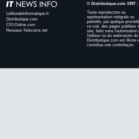
© Distributique.com 1997 -
Toute reproduction ou
LeMondeInformatique.fr
représentation intégrale ou
Distributique.com
partielle, par quelque procéd
CIO-Online.com
ce soit, des pages publiées 
Reseaux-Telecoms.net
site, faite sans l'autorisation
l'éditeur ou du webmaster du 
Distributique.com est illicite 
constitue une contrefaçon.