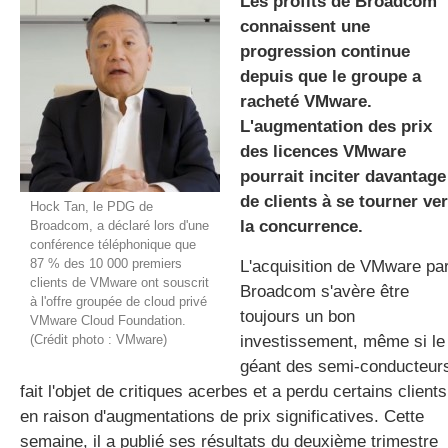
Les profits de Broadcom
connaissent une
progression continue
gratuite
depuis que le groupe a
racheté VMware.
L'augmentation des prix
des licences VMware
pourrait inciter davantage
de clients à se tourner ve
Hock Tan, le PDG de
la concurrence.
Broadcom, a déclaré lors d'une
conférence téléphonique que
87 % des 10 000 premiers
L'acquisition de VMware pa
clients de VMware ont souscrit
Broadcom s'avère être
à l'offre groupée de cloud privé
toujours un bon
VMware Cloud Foundation.
(Crédit photo : VMware)
investissement, même si le
géant des semi-conducteur
fait l'objet de critiques acerbes et a perdu certains clients
en raison d'augmentations de prix significatives. Cette
semaine, il a publié ses résultats du deuxième trimestre