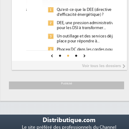
Qu'est-ce que la DEE (directive
1
d'efficacité énergétique) ?
DEE, une pression administrative
2
pour les DSI à transformer...
Un outillage et des services déjà en
3
place pour répondre à...
Phocea DC dans les cordes pour la
4
DEE
Interview de Fabrice Coquio,
5
Voir tous les dossiers
président de Digital Realty...
Trimestriels IBM : L'activité logicielle
6
soutient les...
Publicité
Distributique.com
Le site préféré des professionnels du Channel