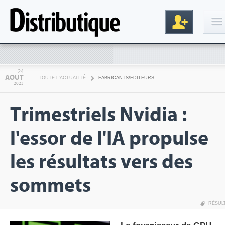
Connexion
24
AOUT
TOUTE L'ACTUALITÉ
FABRICANTS/EDITEURS
2023
Trimestriels Nvidia :
l'essor de l'IA propulse
les résultats vers des
Inscription
sommets
RÉSUL