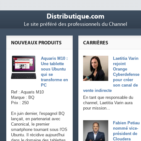
Distributique.com
Le site préféré des professionnels du Channel
NOUVEAUX PRODUITS
CARRIÈRES
Aquaris M10 :
Laetitia Varin
Une tablette
rejoint
sous Ubuntu
Orange
qui se
Cyberdefense
transforme en
pour créer
PC
son canal de
vente indirecte
Ref : Aquaris M10
Marque : BQ
En tant que responsable du
Prix : 250
channel, Laetitia Varin aura
pour mission...
En juin dernier, l'espagnol BQ
lançait, en partenariat avec
Fabien Petiau
Canonical, le premier
nommé vice-
smartphone tournant sous l'OS
président de
Ubuntu. Il récidive aujourd'hui
Cloudera
dans le domaine des tablettes