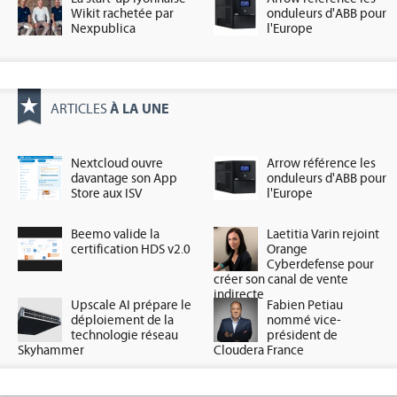
Wikit rachetée par
onduleurs d'ABB pour
Nexpublica
l'Europe
À LA UNE
ARTICLES
Nextcloud ouvre
Arrow référence les
davantage son App
onduleurs d'ABB pour
Store aux ISV
l'Europe
Beemo valide la
Laetitia Varin rejoint
certification HDS v2.0
Orange
Cyberdefense pour
créer son canal de vente
indirecte
Upscale AI prépare le
Fabien Petiau
déploiement de la
nommé vice-
technologie réseau
président de
Skyhammer
Cloudera France