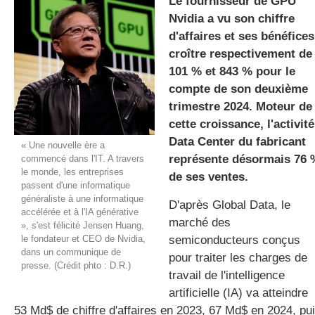
Le fournisseur de GPU
Nvidia a vu son chiffre
d'affaires et ses bénéfices
gratuite
croître respectivement de
101 % et 843 % pour le
compte de son deuxième
trimestre 2024. Moteur de
cette croissance, l'activité
Data Center du fabricant
« Une nouvelle ère a
représente désormais 76 
commencé dans l'IT. A travers
le monde, les entreprises
de ses ventes.
passent d'une informatique
généraliste à une informatique
D'après Global Data, le
accélérée et à l'IA générative
marché des
», s'est félicité Jensen Huang,
le fondateur et CEO de Nvidia,
semiconducteurs conçus
dans un communique de
pour traiter les charges de
presse. (Crédit phto : D.R.)
travail de l'intelligence
artificielle (IA) va atteindre
53 Md$ de chiffre d'affaires en 2023, 67 Md$ en 2024, pu