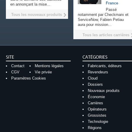
France
en annonçant la mise...
Passé
Tous les nouveaux produits
notamment par Checkmarx et
ServiceNow, Fabien Petiau
aura pour mission...
Tous les articles carrières
SITE
CATÉGORIES
Contact
Mentions légales
Fabricants, éditeurs
CGV
Vie privée
Revendeurs
Paramètres Cookies
Cloud
Dossiers
Nouveaux produits
Économie
Carrières
Opérateurs
Grossistes
Technologie
Régions