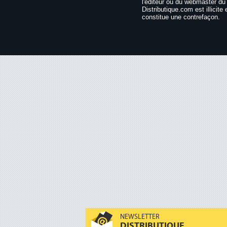
l'éditeur ou du webmaster du 
Distributique.com est illicite 
constitue une contrefaçon.
NEWSLETTER
DISTRIBUTIQUE