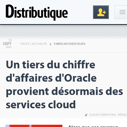
Connexion
15
SEPT
TOUTE L'ACTUALITÉ
FABRICANTS/EDITEURS
2022
Un tiers du chiffre
d'affaires d'Oracle
provient désormais des
Inscription
services cloud
CLOUD COMPUTING
,
RÉSUL