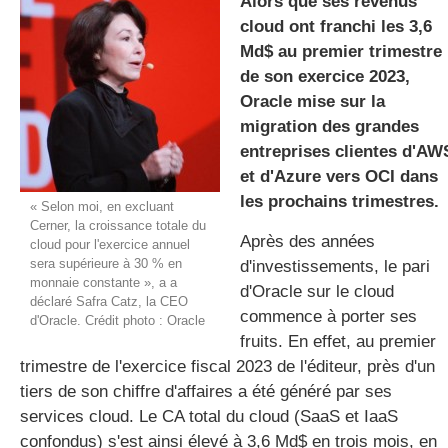
Alors que ses revenus
cloud ont franchi les 3,6
Md$ au premier trimestre
gratuite
de son exercice 2023,
Oracle mise sur la
migration des grandes
entreprises clientes d'AW
et d'Azure vers OCI dans
les prochains trimestres.
« Selon moi, en excluant
Cerner, la croissance totale du
Après des années
cloud pour l'exercice annuel
sera supérieure à 30 % en
d'investissements, le pari
monnaie constante », a a
d'Oracle sur le cloud
déclaré Safra Catz, la CEO
commence à porter ses
d'Oracle. Crédit photo : Oracle
fruits. En effet, au premier
trimestre de l'exercice fiscal 2023 de l'éditeur, près d'un
tiers de son chiffre d'affaires a été généré par ses
services cloud. Le CA total du cloud (SaaS et IaaS
confondus) s'est ainsi élevé à 3,6 Md$ en trois mois, en