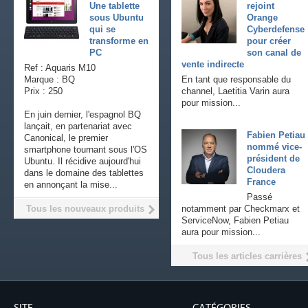
Une tablette
rejoint
sous Ubuntu
Orange
qui se
Cyberdefense
transforme en
pour créer
PC
son canal de
vente indirecte
Ref : Aquaris M10
Marque : BQ
En tant que responsable du
Prix : 250
channel, Laetitia Varin aura
pour mission...
En juin dernier, l'espagnol BQ
lançait, en partenariat avec
Fabien Petiau
Canonical, le premier
nommé vice-
smartphone tournant sous l'OS
président de
Ubuntu. Il récidive aujourd'hui
Cloudera
dans le domaine des tablettes
France
en annonçant la mise...
Passé
Tous les nouveaux produits
notamment par Checkmarx et
ServiceNow, Fabien Petiau
aura pour mission...
Tous les articles carrières