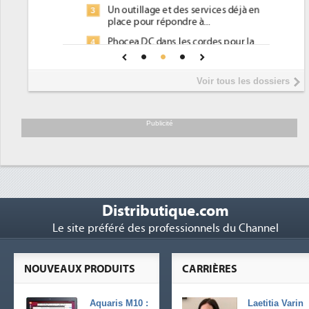
Un outillage et des services déjà en
3
place pour répondre à...
Phocea DC dans les cordes pour la
4
DEE
Interview de Fabrice Coquio,
5
Voir tous les dossiers
président de Digital Realty...
Trimestriels IBM : L'activité logicielle
6
soutient les...
Publicité
Distributique.com
Le site préféré des professionnels du Channel
NOUVEAUX PRODUITS
CARRIÈRES
Aquaris M10 :
Laetitia Varin