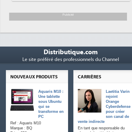
Trimestriels IBM : L'activité logicielle
6
soutient les...
Publicité
Distributique.com
Le site préféré des professionnels du Channel
NOUVEAUX PRODUITS
CARRIÈRES
Aquaris M10 :
Laetitia Varin
Une tablette
rejoint
sous Ubuntu
Orange
qui se
Cyberdefense
transforme en
pour créer
PC
son canal de
vente indirecte
Ref : Aquaris M10
Marque : BQ
En tant que responsable du