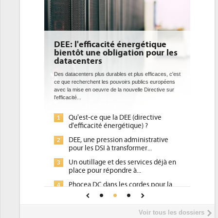
DEE: l'efficacité énergétique
bientôt une obligation pour les
datacenters
Des datacenters plus durables et plus efficaces, c'est
ce que recherchent les pouvoirs publics européens
avec la mise en oeuvre de la nouvelle Directive sur
l'efficacité...
Qu'est-ce que la DEE (directive
1
d'efficacité énergétique) ?
DEE, une pression administrative
2
pour les DSI à transformer...
Un outillage et des services déjà en
3
place pour répondre à...
Phocea DC dans les cordes pour la
4
DEE
Interview de Fabrice Coquio,
5
Voir tous les dossiers
président de Digital Realty...