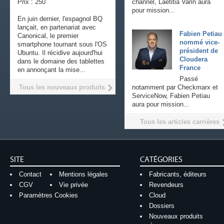
Prix : 250
channel, Laetitia Varin aura
pour mission...
En juin dernier, l'espagnol BQ
lançait, en partenariat avec
Fabien Petiau
Canonical, le premier
nommé vice-
smartphone tournant sous l'OS
président de
Ubuntu. Il récidive aujourd'hui
Cloudera
dans le domaine des tablettes
France
en annonçant la mise...
Passé
Tous les nouveaux produits
notamment par Checkmarx et
ServiceNow, Fabien Petiau
aura pour mission...
Tous les articles carrières
SITE
CATÉGORIES
Contact
Mentions légales
Fabricants, éditeurs
CGV
Vie privée
Revendeurs
Paramètres Cookies
Cloud
Dossiers
Nouveaux produits