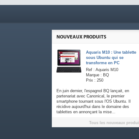
NOUVEAUX PRODUITS
Aquaris M10 : Une tablette
sous Ubuntu qui se
transforme en PC
Ref : Aquaris M10
Marque : BQ
Prix : 250
En juin dernier, l'espagnol BQ lançait, en
partenariat avec Canonical, le premier
smartphone tournant sous l'OS Ubuntu. Il
récidive aujourd'hui dans le domaine des
tablettes en annonçant la mise...
Tous les nouveaux produi