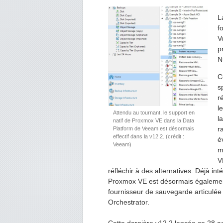
L
f
V
p
N
C
s
r
l
Attendu au tournant, le support en
l
natif de Proxmox VE dans la Data
r
Platform de Veeam est désormais
effectif dans la v12.2. (crédit :
é
Veeam)
m
V
réfléchir à des alternatives. Déjà i
Proxmox VE est désormais également 
fournisseur de sauvegarde articulé
Orchestrator.