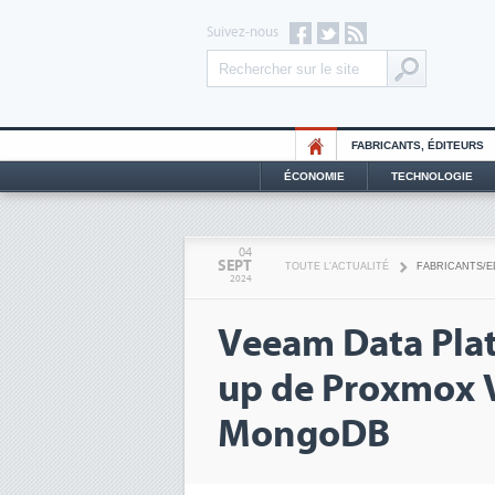
Suivez-nous
FABRICANTS, ÉDITEURS
ÉCONOMIE
TECHNOLOGIE
04
SEPT
TOUTE L'ACTUALITÉ
FABRICANTS/E
2024
Veeam Data Plat
up de Proxmox V
MongoDB