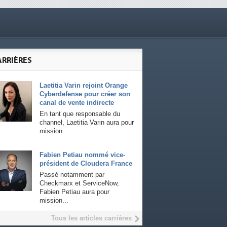
ARRIÈRES
Laetitia Varin rejoint Orange
Cyberdefense pour créer son
canal de vente indirecte
En tant que responsable du
channel, Laetitia Varin aura pour
mission...
Fabien Petiau nommé vice-
président de Cloudera France
Passé notamment par
Checkmarx et ServiceNow,
Fabien Petiau aura pour
mission...
Tous les articles carrières