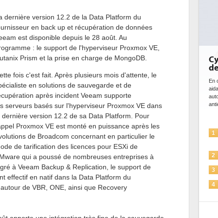
a dernière version 12.2 de la Data Platform du
ournisseur en back up et récupération de données
eeam est disponible depuis le 28 août. Au
rogramme : le support de l'hyperviseur Proxmox VE,
utanix Prism et la prise en charge de MongoDB.
DE
bi
da
ette fois c'est fait. Après plusieurs mois d'attente, le
pécialiste en solutions de sauvegarde et de
Des
écupération après incident Veeam supporte
ce 
ave
es serveurs basés sur l'hyperviseur Proxmox VE dans
l'eff
a dernière version 12.2 de sa Data Platform. Pour
appel Proxmox VE est monté en puissance après les
1
volutions de Broadcom concernant en particulier le
ode de tarification des licences pour ESXi de
2
Mware qui a poussé de nombreuses entreprises à
ntégré à Veeam Backup & Replication, le support de
effectif en natif dans la Data Platform du
3
e autour de VBR, ONE, ainsi que Recovery
4