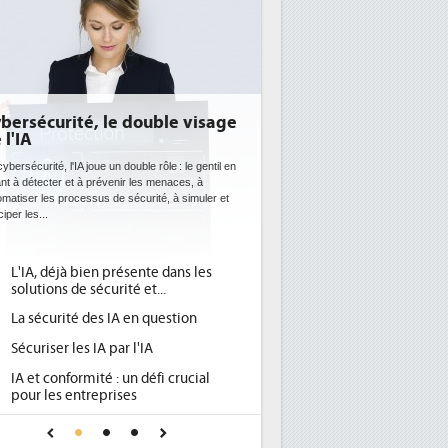
E: l'efficacité énergétique
entôt une obligation pour les
tacenters
 datacenters plus durables et plus efficaces, c'est
que recherchent les pouvoirs publics européens
c la mise en oeuvre de la nouvelle Directive sur
icacité...
Qu'est-ce que la DEE (directive
d'efficacité énergétique) ?
DEE, une pression administrative
pour les DSI à transformer...
Un outillage et des services déjà en
place pour répondre à...
Phocea DC dans les cordes pour la
DEE