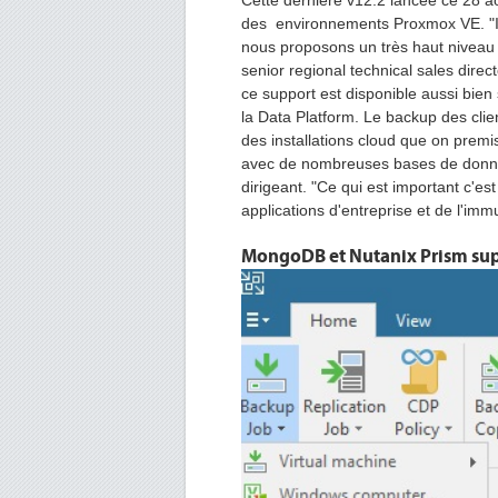
Cette dernière v12.2 lancée ce 28 ao
des environnements Proxmox VE. "Il 
nous proposons un très haut niveau 
senior regional technical sales dir
ce support est disponible aussi bie
la Data Platform. Le backup des cli
des installations cloud que on premi
avec de nombreuses bases de donnée
dirigeant. "Ce qui est important c'e
applications d'entreprise et de l'imm
MongoDB et Nutanix Prism su