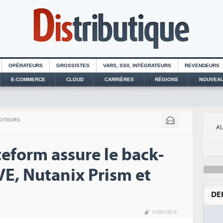
OPÉRATEURS
GROSSISTES
VARS, SSII, INTÉGRATEURS
REVENDEURS
E-COMMERCE
CLOUD
CARRIÈRES
RÉGIONS
NOUVEAU
DITEURS
AU
eform assure le back-
E, Nutanix Prism et
DE
LOGICIELS
,