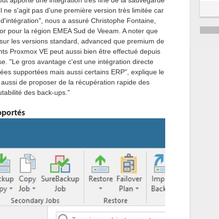
ût apporte une intégration très fine de la sauvegarde
5
ne s'agit pas d'une première version très limitée car
d'intégration", nous a assuré Christophe Fontaine,
6
ector pour la région EMEA Sud de Veeam. A noter que
n sur les versions standard, advanced que premium de
ents Proxmox VE peut aussi bien être effectué depuis
se. "Le gros avantage c'est une intégration directe
s supportées mais aussi certains ERP", explique le
st aussi de proposer de la récupération rapide des
utabilité des back-ups."
pportés