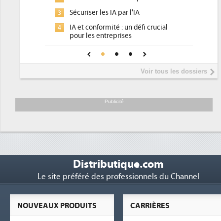
pour les DSI à transform
Sécuriser les IA par l'IA
Un outillage et des ser
3
IA et conformité : un défi crucial
place pour répondre à.
pour les entreprises
Phocea DC dans les co
4
Une IA de confiance pour une IA
DEE
plus sûre ?
Interview de Fabrice C
5
Voir tous les dossiers
président de Digital Rea
Trimestriels IBM : L'act
6
soutient les...
Publicité
Distributique.com
Le site préféré des professionnels du Channel
NOUVEAUX PRODUITS
CARRIÈRES