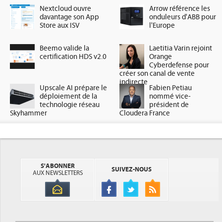
Nextcloud ouvre
Arrow référence les
davantage son App
onduleurs d'ABB pour
Store aux ISV
l'Europe
Beemo valide la
Laetitia Varin rejoint
certification HDS v2.0
Orange
Cyberdefense pour
créer son canal de vente
indirecte
Upscale AI prépare le
Fabien Petiau
déploiement de la
nommé vice-
technologie réseau
président de
Skyhammer
Cloudera France
S'ABONNER
SUIVEZ-NOUS
AUX NEWSLETTERS