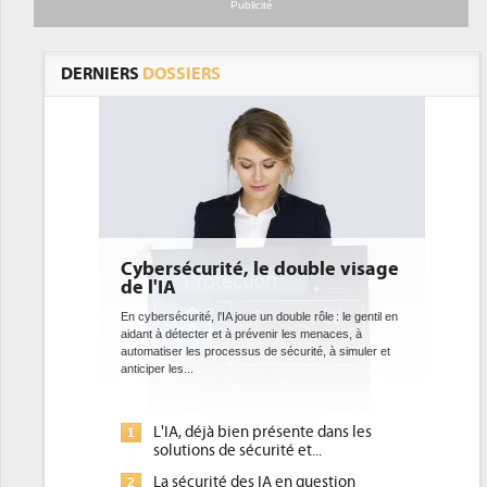
Publicité
DERNIERS
DOSSIERS
ersécurité, le double visage
DEE: l'efficacité éne
l'IA
bientôt une obligati
datacenters
ersécurité, l'IA joue un double rôle : le gentil en
t à détecter et à prévenir les menaces, à
Des datacenters plus durables et pl
atiser les processus de sécurité, à simuler et
ce que recherchent les pouvoirs p
per les...
avec la mise en oeuvre de la nouvel
l'efficacité...
L'IA, déjà bien présente dans les
Qu'est-ce que la DEE (
1
solutions de sécurité et...
d'efficacité énergétiqu
La sécurité des IA en question
DEE, une pression admi
2