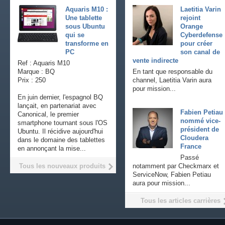
Aquaris M10 :
Laetitia Varin
Une tablette
rejoint
sous Ubuntu
Orange
qui se
Cyberdefense
transforme en
pour créer
PC
son canal de
vente indirecte
Ref : Aquaris M10
Marque : BQ
En tant que responsable du
Prix : 250
channel, Laetitia Varin aura
pour mission...
En juin dernier, l'espagnol BQ
lançait, en partenariat avec
Fabien Petiau
Canonical, le premier
nommé vice-
smartphone tournant sous l'OS
président de
Ubuntu. Il récidive aujourd'hui
Cloudera
dans le domaine des tablettes
France
en annonçant la mise...
Passé
Tous les nouveaux produits
notamment par Checkmarx et
ServiceNow, Fabien Petiau
aura pour mission...
Tous les articles carrières