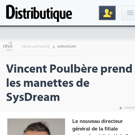
Connexion
06
FÉVR
TOUTE L'ACTUALITÉ
OPÉRATEURS
2024
Vincent Poulbère prend
les manettes de
SysDream
Inscription
CARRI
Le nouveau directeur
général de la filiale