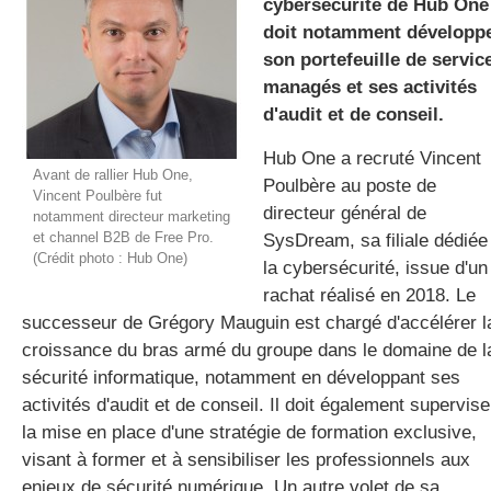
cybersécurité de Hub One
doit notamment développ
son portefeuille de servic
gratuite
managés et ses activités
d'audit et de conseil.
Hub
One
a recruté Vincent
Avant de rallier Hub One,
Poulbère
au poste de
Vincent Poulbère fut
directeur général de
notamment directeur marketing
et channel B2B de Free Pro.
SysDream
, sa filiale dédiée
(Crédit photo : Hub One)
la cybersécurité, issue d'un
rachat réalisé en 2018.
Le
successeur de Grégory
Mauguin
est chargé d'accélérer l
croissance du bras armé du groupe dans le domaine de l
sécurité informatique, notamment en développant ses
activités d'audit et de conseil.
Il doit également supervise
la mise en place d'une stratégie de formation exclusive,
visant à former et à sensibiliser les professionnels aux
enjeux de sécurité numérique.
Un autre volet de sa