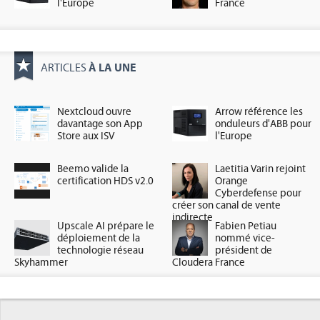
l'Europe
France
À LA UNE
ARTICLES
Nextcloud ouvre
Arrow référence les
davantage son App
onduleurs d'ABB pour
Store aux ISV
l'Europe
Beemo valide la
Laetitia Varin rejoint
certification HDS v2.0
Orange
Cyberdefense pour
créer son canal de vente
indirecte
Upscale AI prépare le
Fabien Petiau
déploiement de la
nommé vice-
technologie réseau
président de
Skyhammer
Cloudera France