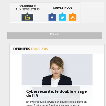
S'ABONNER
SUIVEZ-NOUS
AUX NEWSLETTERS
Publicité
DERNIERS
DOSSIERS
e double visage
DEE: l'efficacité énergétique
bientôt une obligation pour les
datacenters
 double rôle : le gentil en
nir les menaces, à
Des datacenters plus durables et plus efficaces, c'est