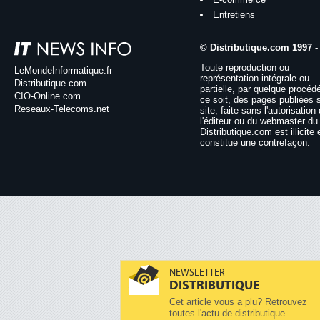
Entretiens
© Distributique.com 1997 -
Toute reproduction ou
LeMondeInformatique.fr
représentation intégrale ou
Distributique.com
partielle, par quelque procéd
CIO-Online.com
ce soit, des pages publiées 
Reseaux-Telecoms.net
site, faite sans l'autorisation
l'éditeur ou du webmaster du 
Distributique.com est illicite 
constitue une contrefaçon.
NEWSLETTER
DISTRIBUTIQUE
Cet article vous a plu? Retrouvez
toutes l'actu de distributique