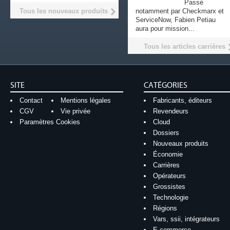
Passé
Tous les nouveaux produits
notamment par Checkmarx et
ServiceNow, Fabien Petiau
aura pour mission...
Tous les articles carrières
SITE
CATÉGORIES
Contact
Mentions légales
Fabricants, éditeurs
CGV
Vie privée
Revendeurs
Paramètres Cookies
Cloud
Dossiers
Nouveaux produits
Économie
Carrières
Opérateurs
Grossistes
Technologie
Régions
Vars, ssii, intégrateurs
E-commerce