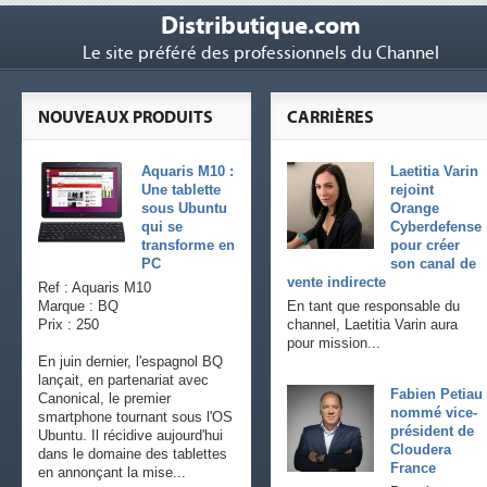
Distributique.com
Le site préféré des professionnels du Channel
NOUVEAUX PRODUITS
CARRIÈRES
Aquaris M10 :
Laetitia Varin
Une tablette
rejoint
sous Ubuntu
Orange
qui se
Cyberdefense
transforme en
pour créer
PC
son canal de
vente indirecte
Ref : Aquaris M10
Marque : BQ
En tant que responsable du
Prix : 250
channel, Laetitia Varin aura
pour mission...
En juin dernier, l'espagnol BQ
lançait, en partenariat avec
Fabien Petiau
Canonical, le premier
nommé vice-
smartphone tournant sous l'OS
président de
Ubuntu. Il récidive aujourd'hui
Cloudera
dans le domaine des tablettes
France
en annonçant la mise...