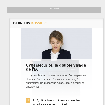
Publicité
DERNIERS
DOSSIERS
é, le double visage
DEE: l'efficacité énergétique
bientôt une obligation pour le
datacenters
joue un double rôle : le gentil en
 prévenir les menaces, à
Des datacenters plus durables et plus efficaces, c'
sus de sécurité, à simuler et
ce que recherchent les pouvoirs publics européens
avec la mise en oeuvre de la nouvelle Directive sur
l'efficacité...
ien présente dans les
Qu'est-ce que la DEE (directive
1
sécurité et...
d'efficacité énergétique) ?