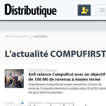
Connexion
TOUTE L'ACTUALITÉ
COMPUFIRST
L'actualité COMPUFIRS
03/12/2019 -
Stratégie
Xefi relance Compufirst avec un objectif
Inscription
de 100 M€ de revenus à moyen terme
Actuellement composée de quatre personnes, la force de
vente de Compufirst devrait en compter entre 20 et 30 à term
De quoi servir les grandes...
03/09/2019 -
Fusions et acquisitions