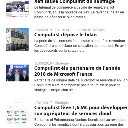
Xefi sauve Compufirst du naufrage
Le tribunal de commerce a décidé de remettre à flot
Compufirst, sous la houlette de Xefi. Le revendeur était en
passe de déposer le bilan mais a...
gratuite
17/06/2019 -
Faillite et Liquidation d'Entreprise
Compufirst dépose le bilan
La perte de ses encours fournisseur a amené le revendeur
Compufirst à se déclarer en cessation de paiement. En avril,
les désaccords sur la stratégie...
10/09/2018 -
Stratégie
Compufirst élu partenaire de l'année
2018 de Microsoft France
Partenaire de longue date de Microsoft, le revendeur en lign
Compufirst a été récompensé par le fournisseur pour sa
stratégie d'acquisition de...
12/01/2017 -
Stratégie
Compufirst lève 1,6 M€ pour développer
son agrégateur de services cloud
Bpifrance et Entrepreneur Venture fournissent au revendeur 
Compufirst les liquidités dont il a besoin pour agréger des