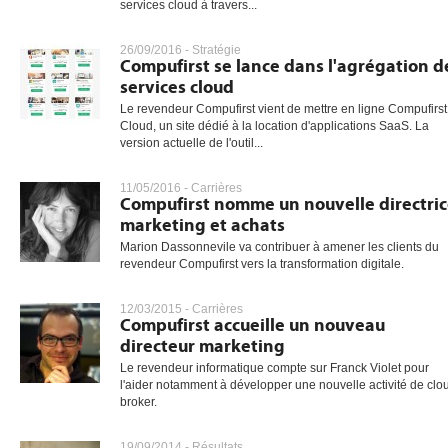
services cloud à travers...
26/09/2016 -
Stratégie
Compufirst se lance dans l'agrégation d
services cloud
Le revendeur Compufirst vient de mettre en ligne Compufirst
Cloud, un site dédié à la location d'applications SaaS. La
version actuelle de l'outil...
11/05/2016 -
Carrières
Compufirst nomme un nouvelle directri
marketing et achats
Marion Dassonnevile va contribuer à amener les clients du
revendeur Compufirst vers la transformation digitale.
12/03/2015 -
Carrières
Compufirst accueille un nouveau
directeur marketing
Le revendeur informatique compte sur Franck Violet pour
l'aider notamment à développer une nouvelle activité de clo
broker.
19/09/2014 -
Résultats