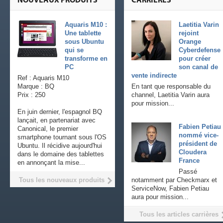
NOUVEAUX PRODUITS
CARRIÈRES
Aquaris M10 :
Laetitia Varin
Une tablette
rejoint
sous Ubuntu
Orange
qui se
Cyberdefense
transforme en
pour créer
PC
son canal de
vente indirecte
Ref : Aquaris M10
Marque : BQ
En tant que responsable du
Prix : 250
channel, Laetitia Varin aura
pour mission...
En juin dernier, l'espagnol BQ
lançait, en partenariat avec
Fabien Petiau
Canonical, le premier
nommé vice-
smartphone tournant sous l'OS
président de
Ubuntu. Il récidive aujourd'hui
Cloudera
dans le domaine des tablettes
France
en annonçant la mise...
Passé
Tous les nouveaux produits
notamment par Checkmarx et
ServiceNow, Fabien Petiau
aura pour mission...
Tous les articles carrières