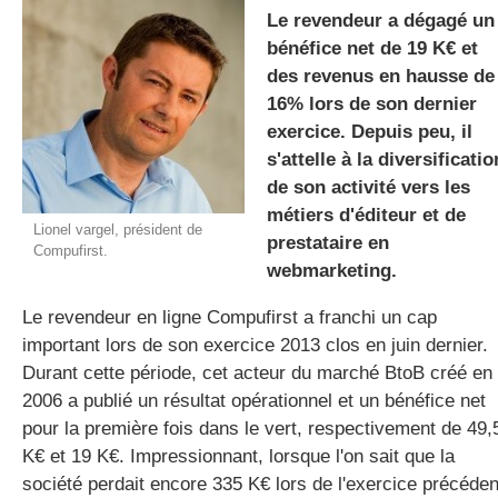
Le revendeur a dégagé un
bénéfice net de 19 K€ et
des revenus en hausse de
gratuite
16% lors de son dernier
exercice. Depuis peu, il
s'attelle à la diversificatio
de son activité vers les
métiers d'éditeur et de
Lionel vargel, président de
prestataire en
Compufirst.
webmarketing.
Le revendeur en ligne Compufirst a franchi un cap
important lors de son exercice 2013 clos en juin dernier.
Durant cette période, cet acteur du marché BtoB créé en
2006 a publié un résultat opérationnel et un bénéfice net
pour la première fois dans le vert, respectivement de 49,
K€ et 19 K€. Impressionnant, lorsque l'on sait que la
société perdait encore 335 K€ lors de l'exercice précéden