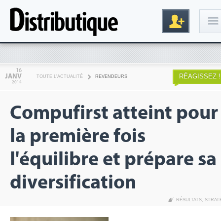
Connexion
16
JANV
RÉAGISSEZ !
TOUTE L'ACTUALITÉ
REVENDEURS
2014
Compufirst atteint pour
la première fois
l'équilibre et prépare sa
Inscription
diversification
RÉSULTATS
,
STRAT