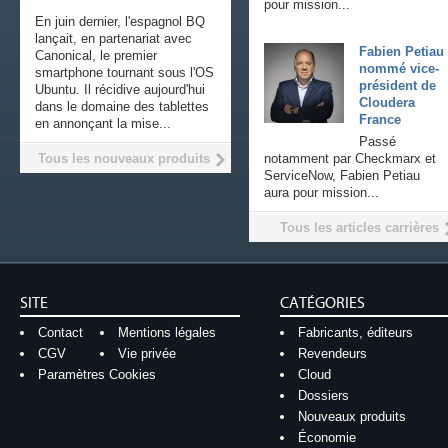
pour mission...
En juin dernier, l'espagnol BQ
lançait, en partenariat avec
Fabien Petiau
Canonical, le premier
nommé vice-
smartphone tournant sous l'OS
président de
Ubuntu. Il récidive aujourd'hui
Cloudera
dans le domaine des tablettes
France
en annonçant la mise...
Passé
Tous les nouveaux produits
notamment par Checkmarx et
ServiceNow, Fabien Petiau
aura pour mission...
Tous les articles carrières
SITE
CATÉGORIES
Contact
Mentions légales
Fabricants, éditeurs
CGV
Vie privée
Revendeurs
Paramètres Cookies
Cloud
Dossiers
Nouveaux produits
Économie