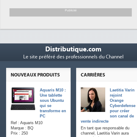
Trimestriels IBM : L'activité logicielle
6
soutient les...
Publicité
Distributique.com
Le site préféré des professionnels du Channel
NOUVEAUX PRODUITS
CARRIÈRES
Aquaris M10 :
Laetitia Varin
Une tablette
rejoint
sous Ubuntu
Orange
qui se
Cyberdefense
transforme en
pour créer
PC
son canal de
vente indirecte
Ref : Aquaris M10
Marque : BQ
En tant que responsable du
Prix : 250
channel, Laetitia Varin aura