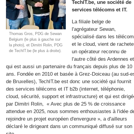
TechIT.be, une société de
services télécoms et IT.
La filiale belge de
gratuite
l'agrégateur Sewan,
Thomas Gros, PDG de Sewan
spécialisé dans les téléco
Belgium (le plus à gauche sur
et le cloud, vient de rachete
la photo), et Dimitri Rolin, PDG
de TechIT.be (le plus à droite).
un opérateur reconnu de
l'autre côté des Ardennes et
qui est aussi un partenaire du français depuis plus de 10
ans. Fondée en 2010 et basée à Grez‑Doiceau (au sud-e
de Bruxelles), TechIT.be est donc une société qui fournit
des services télécoms et IT b2b (internet, téléphonie,
cloud, sécurité, support et infrastructure) et qui est dirigé
par Dimitri Rolin, « Avec plus de 25 % de croissance
attendue en 2025, nous sommes enthousiastes à l'idée d
rejoindre un projet européen d'envergure », a d'ailleurs
déclaré le dirigeant dans un communiqué diffusé sur son
site.