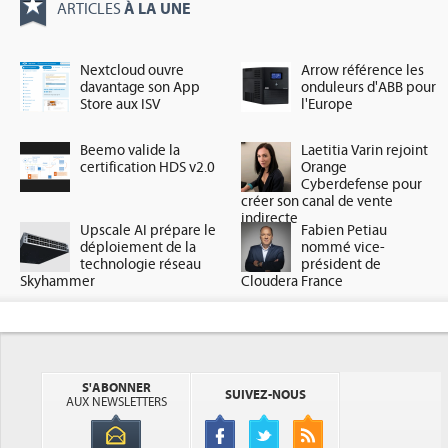
À LA UNE
ARTICLES
Nextcloud ouvre
Arrow référence les
davantage son App
onduleurs d'ABB pour
Store aux ISV
l'Europe
Beemo valide la
Laetitia Varin rejoint
certification HDS v2.0
Orange
Cyberdefense pour
créer son canal de vente
indirecte
Upscale AI prépare le
Fabien Petiau
déploiement de la
nommé vice-
technologie réseau
président de
Skyhammer
Cloudera France
S'ABONNER
SUIVEZ-NOUS
AUX NEWSLETTERS