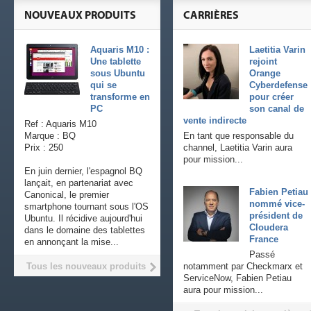
NOUVEAUX PRODUITS
CARRIÈRES
Aquaris M10 :
Laetitia Varin
Une tablette
rejoint
sous Ubuntu
Orange
qui se
Cyberdefense
transforme en
pour créer
PC
son canal de
vente indirecte
Ref : Aquaris M10
Marque : BQ
En tant que responsable du
Prix : 250
channel, Laetitia Varin aura
pour mission...
En juin dernier, l'espagnol BQ
lançait, en partenariat avec
Fabien Petiau
Canonical, le premier
nommé vice-
smartphone tournant sous l'OS
président de
Ubuntu. Il récidive aujourd'hui
Cloudera
dans le domaine des tablettes
France
en annonçant la mise...
Passé
Tous les nouveaux produits
notamment par Checkmarx et
ServiceNow, Fabien Petiau
aura pour mission...