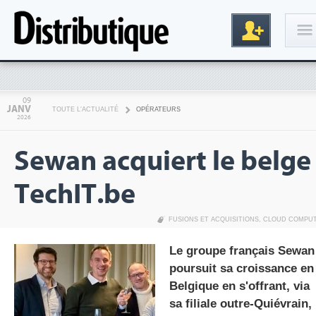
Connexion
09
JANV
TOUTE L'ACTUALITÉ
OPÉRATEURS
2026
Sewan acquiert le belge
TechIT.be
FUSIONS ET ACQUISITIONS
,
CLOUD COMPU
Inscription
Le groupe français Sewan
poursuit sa croissance en
Belgique en s'offrant, via
sa filiale outre-Quiévrain,