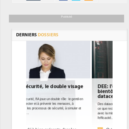
Publicité
DERNIERS
DOSSIERS
e visage
DEE: l'efficacité énergétique
bientôt une obligation pour les
datacenters
: le gentil en
aces, à
Des datacenters plus durables et plus efficaces, c'est
à simuler et
ce que recherchent les pouvoirs publics européens
avec la mise en oeuvre de la nouvelle Directive sur
l'efficacité...