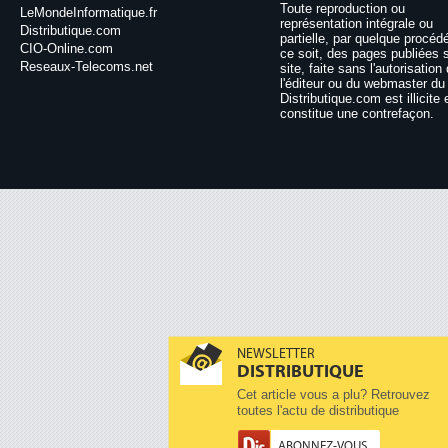
Toute reproduction ou
LeMondeInformatique.fr
représentation intégrale ou
Distributique.com
partielle, par quelque procéd
CIO-Online.com
ce soit, des pages publiées 
Reseaux-Telecoms.net
site, faite sans l'autorisation
l'éditeur ou du webmaster du 
Distributique.com est illicite 
constitue une contrefaçon.
NEWSLETTER
DISTRIBUTIQUE
Cet article vous a plu? Retrouvez
toutes l'actu de distributique
ABONNEZ-VOUS