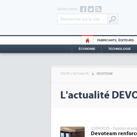
Suivez-nous
FABRICANTS, ÉDITEURS
ÉCONOMIE
TECHNOLOGIE
TOUTE L'ACTUALITÉ
DEVOTEAM
L'actualité DE
12/09/2025 -
Fusions et acq
Devoteam renforce