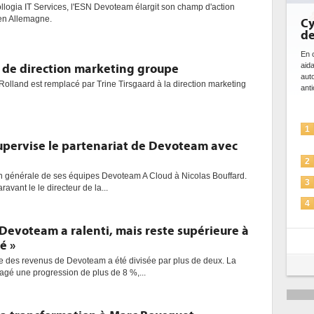
logia IT Services, l'ESN Devoteam élargit son champ d'action
 en Allemagne.
Cy
de
En c
aid
de direction marketing groupe
aut
 Rolland est remplacé par Trine Tirsgaard à la direction marketing
anti
1
supervise le partenariat de Devoteam avec
2
on générale de ses équipes Devoteam A Cloud à Nicolas Bouffard.
3
ravant le le directeur de la...
4
 Devoteam a ralenti, mais reste supérieure à
5
é »
e des revenus de Devoteam a été divisée par plus de deux. La
agé une progression de plus de 8 %,...