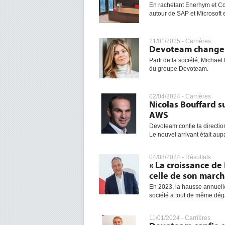
En rachetant Enerhym et Col
autour de SAP et Microsoft
21/01/2025 -
Carrières
Devoteam change 
Parti de la société, Michaël
du groupe Devoteam.
02/04/2024 -
Carrières
Nicolas Bouffard 
AWS
Devoteam confie la directi
Le nouvel arrivant était aupa
04/03/2024 -
Résultats
« La croissance de
celle de son march
En 2023, la hausse annuell
société a tout de même dég
11/01/2024 -
Carrières