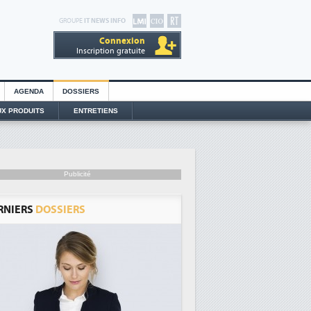
GROUPE
IT NEWS INFO
Connexion
Inscription gratuite
AGENDA
DOSSIERS
X PRODUITS
ENTRETIENS
Publicité
RNIERS
DOSSIERS