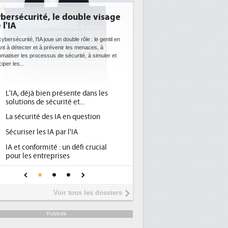
bersécurité, le double visage
 l'IA
ybersécurité, l'IA joue un double rôle : le gentil en
ant à détecter et à prévenir les menaces, à
omatiser les processus de sécurité, à simuler et
ciper les...
L'IA, déjà bien présente dans les
solutions de sécurité et...
La sécurité des IA en question
Sécuriser les IA par l'IA
IA et conformité : un défi crucial
pour les entreprises
Une IA de confiance pour une IA
plus sûre ?
Voir tous les dossiers
Publicité