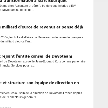
a transformation à Marc Bousquet
0 ans chez Accenture et géré l'offre de cloud hybride d'IBM
ie Devoteam au poste de...
 milliard d'euros de revenus et pense déjà
 20 %, le chiffre d'affaires de Devoteam a dépassé de quelques
du milliard d'euros l'an...
rejoint l'entité conseil de Devoteam
onseil de Devoteam, accueille Jean-Edouard Kurz comme partenaire
nancial Services pour la...
 et structure son équipe de direction en
intervenues au sein de la direction de Devoteam France depuis
de deux directeurs généraux...