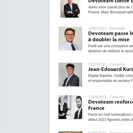
Devoteam confie s
Après avoir passé plus de 2
France, Marc Bousquet rall
15/02/2023 -
Résultats
Devoteam passe le
à doubler la mise
Porté par une croissance de
dizaines de millions le seuil 
21/07/2022 -
Carrières
Jean-Edouard Kurz 
Digital Impulse, l'entité c
et responsable du secteur Fi
11/05/2022 -
Carrières
Devoteam renforce
France
Parmi les huit nominations 
début 2022 figurent celles 