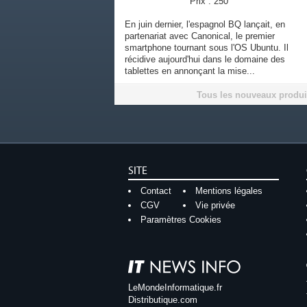
Prix : 250
En juin dernier, l'espagnol BQ lançait, en
partenariat avec Canonical, le premier
smartphone tournant sous l'OS Ubuntu. Il
récidive aujourd'hui dans le domaine des
tablettes en annonçant la mise...
Tous les nouveaux produi
SITE
Contact
Mentions légales
CGV
Vie privée
Paramètres Cookies
LeMondeInformatique.fr
Distributique.com