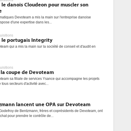
uisitions
le danois Cloudeon pour muscler son
e
rmatiques Devoteam a mis la main sur l'entreprise danoise
spose d'une expertise dans les...
uisitions
le portugais Integrity
team qui a mis la main sur la société de conseil et d'audit en
uisitions
 la coupe de Devoteam
eam sa filiale de services Ysance qui accompagne les projets
 tous secteurs d'activité avec...
tzmann lancent une OPA sur Devoteam
Godefroy de Bentzmann, frères et coprésidents de Devoteam, ont
chat pour prendre le contrôle de...