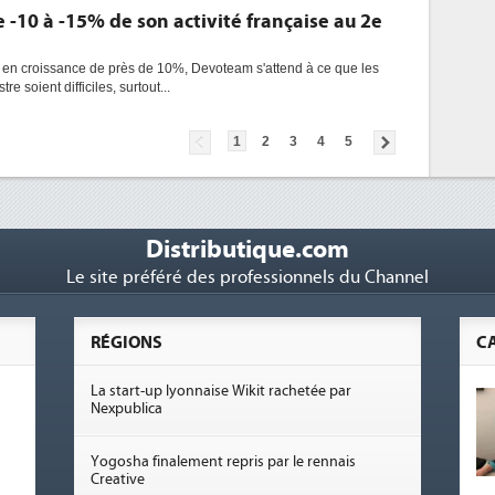
-10 à -15% de son activité française au 2e
e en croissance de près de 10%, Devoteam s'attend à ce que les
e soient difficiles, surtout...
1
2
3
4
5
Distributique.com
Le site préféré des professionnels du Channel
RÉGIONS
C
La start-up lyonnaise Wikit rachetée par
Nexpublica
Yogosha finalement repris par le rennais
Creative