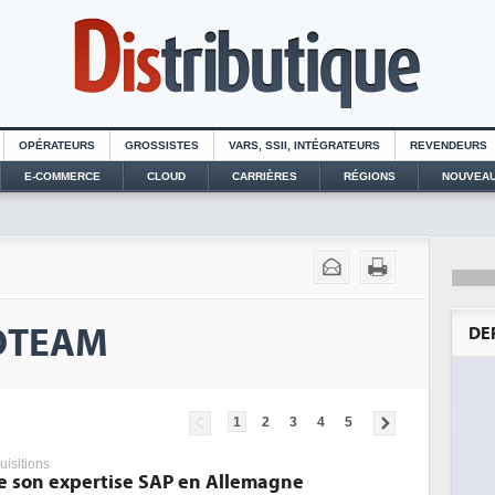
OPÉRATEURS
GROSSISTES
VARS, SSII, INTÉGRATEURS
REVENDEURS
E-COMMERCE
CLOUD
CARRIÈRES
RÉGIONS
NOUVEAU
VOTEAM
DE
1
2
3
4
5
uisitions
 son expertise SAP en Allemagne