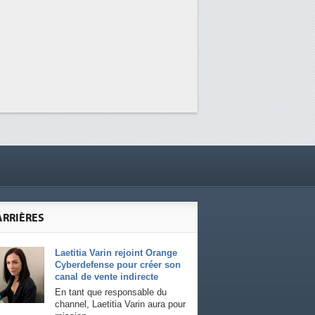
ARRIÈRES
Laetitia Varin rejoint Orange
Cyberdefense pour créer son
canal de vente indirecte
En tant que responsable du
channel, Laetitia Varin aura pour