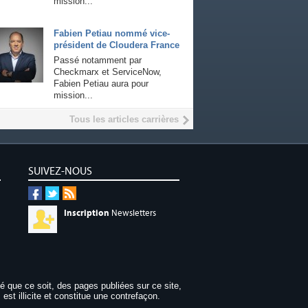
mission...
Fabien Petiau nommé vice-
président de Cloudera France
Passé notamment par
Checkmarx et ServiceNow,
Fabien Petiau aura pour
mission...
Tous les articles carrières
SUIVEZ-NOUS
Inscription
Newsletters
dé que ce soit, des pages publiées sur ce site,
 est illicite et constitue une contrefaçon.