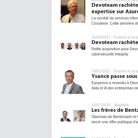
02/09/2021 -
Fusions et acq
Devoteam rachète 
expertise sur Azur
La société de services info
Cloudeon. Cette dernière di
16/06/2021 -
Fusions et acq
Devoteam rachète 
Petite acquisition pour Devo
cybersécurité Integrity.
19/01/2021 -
Fusions et acq
Ysance passe sous
Easyence a revendu à Devot
data et IA des entreprises de
10/07/2020 -
Stratégie
Les frères de Ben
Stanislas de Bentzmann et 
lancé une offre publique d'a