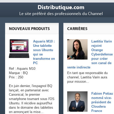
Distributique.com
Le site préféré des professionnels du Channel
NOUVEAUX PRODUITS
CARRIÈRES
Aquaris M10 :
Laetitia Varin
Une tablette
rejoint
sous Ubuntu
Orange
qui se
Cyberdefense
transforme en
pour créer
PC
son canal de
vente indirecte
Ref : Aquaris M10
Marque : BQ
En tant que responsable du
Prix : 250
channel, Laetitia Varin aura
pour mission...
En juin dernier, l'espagnol BQ
lançait, en partenariat avec
Fabien Petiau
Canonical, le premier
nommé vice-
smartphone tournant sous l'OS
président de
Ubuntu. Il récidive aujourd'hui
Cloudera
dans le domaine des tablettes
France
en annonçant la mise...