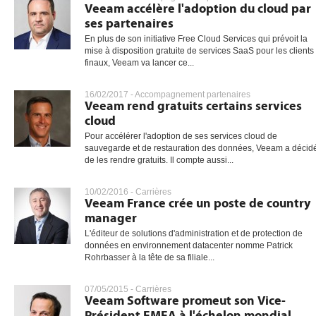
Veeam accélère l'adoption du cloud par
ses partenaires
En plus de son initiative Free Cloud Services qui prévoit la
mise à disposition gratuite de services SaaS pour les clients
finaux, Veeam va lancer ce...
16/02/2017 -
Accompagnement partenaires
Veeam rend gratuits certains services
cloud
Pour accélérer l'adoption de ses services cloud de
sauvegarde et de restauration des données, Veeam a décid
de les rendre gratuits. Il compte aussi...
10/02/2016 -
Carrières
Veeam France crée un poste de country
manager
L'éditeur de solutions d'administration et de protection de
données en environnement datacenter nomme Patrick
Rohrbasser à la tête de sa filiale...
07/05/2015 -
Carrières
Veeam Software promeut son Vice-
Président EMEA à l'échelon mondial