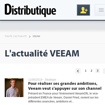
Connexion
TOUTE L'ACTUALITÉ
VEEAM
L'actualité VEEAM
1
2
3
Inscription
11/06/2019 -
Stratégie
Pour réaliser ses grandes ambitions,
Veeam veut s'appuyer sur son channel
Présent en France pour l'événement VeeamON, le vice-
président EMEA de Veeam, Daniel Fried, revient sur les
différentes avancées, ambitions et...