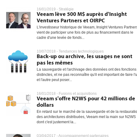
16/01/2019 -
Stratégie
Veeam lève 500 M$ auprès d'Insight
Ventures Partners et OIRPC
gratuite
L'investisseur historique de Veeam, Insight Ventures Partner
vient de participer une fois de plus au financement dans le
cadre d'une levée de fonds...
10/07/2018 -
Tendances technologiques
Back-up ou archive, les usages ne sont
pas les mêmes
La sauvegarde et l'archivage des données ont des fonctions
distinctes, et ne pas reconnaître qu'il est important de faire l'
et l'autre peut poser...
16/01/2018 -
Fusions et acquisitions
Veeam s'offre N2WS pour 42 millions de
dollars
En retard sur le marché de la sauvegarde et de la restaurati
des architectures distribuées, Veeam met la main sur N2WS
dont c'est justement la...
03/04/2017 -
Accompagnement partenaires