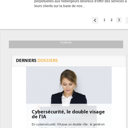
perpétuelles aux hébergeurs désireux d'offrir des services à
leurs clients sur la base de nos...
1
2
3
Publicité
DERNIERS
DOSSIERS
Cybersécurité, le double visage
DEE:
de l'IA
bie
dat
En cybersécurité, l'IA joue un double rôle : le gentil en