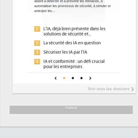
aidant à détecter et à prévenir les menaces, à
Des da
automatiser les processus de sécurité, à simuler et
ce que
anticiper les...
avec l
l'effica
L'IA, déjà bien présente dans les
1
1
solutions de sécurité et...
La sécurité des IA en question
2
2
Sécuriser les IA par l'IA
3
3
IA et conformité : un défi crucial
4
pour les entreprises
4
Une IA de confiance pour une IA
5
plus sûre ?
5
Voir tous les dossiers
6
Publicité