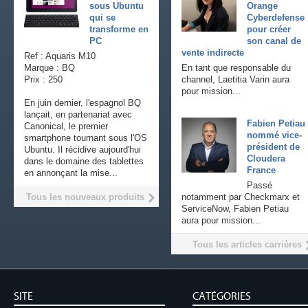
sous Ubuntu
Orange
qui se
Cyberdefense
transforme en
pour créer
PC
son canal de
vente indirecte
Ref : Aquaris M10
Marque : BQ
En tant que responsable du
Prix : 250
channel, Laetitia Varin aura
pour mission...
En juin dernier, l'espagnol BQ
lançait, en partenariat avec
Fabien Petiau
Canonical, le premier
nommé vice-
smartphone tournant sous l'OS
président de
Ubuntu. Il récidive aujourd'hui
Cloudera
dans le domaine des tablettes
France
en annonçant la mise...
Passé
Tous les nouveaux produits
notamment par Checkmarx et
ServiceNow, Fabien Petiau
aura pour mission...
Tous les articles carrières
SITE
CATÉGORIES