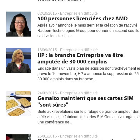
02/10/2015 -
Entreprise en difficulté
500 personnes licenciées chez AMD
Après avoir annoncé le mois dernier la création de l'activité
Radeon Technologies Group pour donner un second souffle
sa division circuits...
16/09/2015 -
Entreprise en difficulté
HP : la branche Entreprise va être
amputée de 30 000 emplois
Engagé dans un vaste plan de scission dont l'achèvement e
prévu le 1er novembre, HP a annoncé la suppression de 25
30 000 emplois dans sa branche...
24/02/2015 -
Entreprise en difficulté
Gemalto maintient que ses cartes SIM
''sont sûres"
Suite aux révélations sur le piratage de grande ampleur dont 
a été victime, le fabricant de cartes SIM Gemalto va organise
une conférence de...
26/01/2015 -
Entreprise en difficulté