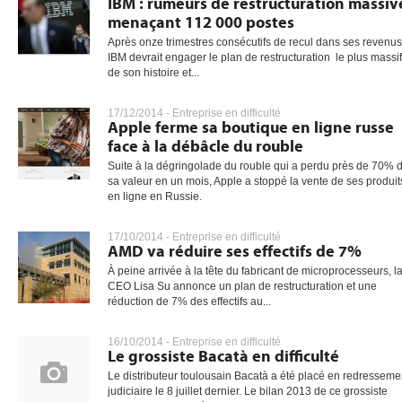
IBM : rumeurs de restructuration massiv
menaçant 112 000 postes
Après onze trimestres consécutifs de recul dans ses revenus
IBM devrait engager le plan de restructuration le plus massif
de son histoire et...
17/12/2014 -
Entreprise en difficulté
Apple ferme sa boutique en ligne russe
face à la débâcle du rouble
Suite à la dégringolade du rouble qui a perdu près de 70% 
sa valeur en un mois, Apple a stoppé la vente de ses produit
en ligne en Russie.
17/10/2014 -
Entreprise en difficulté
AMD va réduire ses effectifs de 7%
À peine arrivée à la tête du fabricant de microprocesseurs, l
CEO Lisa Su annonce un plan de restructuration et une
réduction de 7% des effectifs au...
16/10/2014 -
Entreprise en difficulté
Le grossiste Bacatà en difficulté
Le distributeur toulousain Bacatà a été placé en redresseme
judiciaire le 8 juillet dernier. Le bilan 2013 de ce grossiste