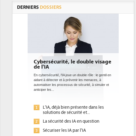
DERNIERS
DOSSIERS
té, le double visage
DEE: l'efficacité énergétique
bientôt une obligation pour 
datacenters
A joue un double rôle : le gentil en
t à prévenir les menaces, à
Des datacenters plus durables et plus efficaces, 
cessus de sécurité, à simuler et
ce que recherchent les pouvoirs publics europé
avec la mise en oeuvre de la nouvelle Directive s
l'efficacité...
 bien présente dans les
Qu'est-ce que la DEE (directive
1
e sécurité et...
d'efficacité énergétique) ?
é des IA en question
DEE, une pression administrative
2
pour les DSI à transformer...
es IA par l'IA
Un outillage et des services déjà
3