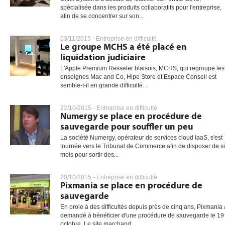
spécialisée dans les produits collaboratifs pour l'entreprise,
afin de se concentrer sur son...
gratuite
03/11/2015 -
Entreprise en difficulté
Le groupe MCHS a été placé en
liquidation judiciaire
L'Apple Premium Resseler blaisois, MCHS, qui regroupe les
enseignes Mac and Co, Hipe Store et Espace Conseil est
semble-t-il en grande difficulté...
22/10/2015 -
Entreprise en difficulté
Numergy se place en procédure de
sauvegarde pour souffler un peu
La société Numergy, opérateur de services cloud IaaS, s'est
tournée vers le Tribunal de Commerce afin de disposer de s
mois pour sortir des...
20/10/2015 -
Entreprise en difficulté
Pixmania se place en procédure de
sauvegarde
En proie à des difficultés depuis près de cinq ans, Pixmania 
demandé à bénéficier d'une procédure de sauvegarde le 19
octobre. Le site marchand...