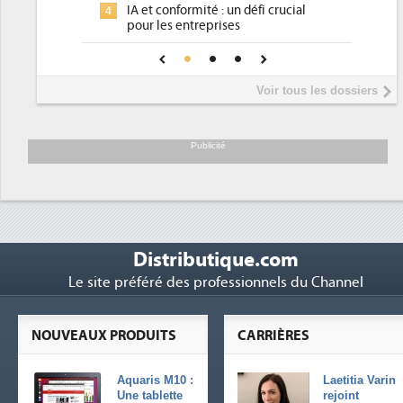
rmité : un défi crucial
place pour répondre à...
ntreprises
Phocea DC dans les cordes pour l
4
 confiance pour une IA
DEE
?
Interview de Fabrice Coquio,
5
Voir tous les dossiers
président de Digital Realty...
Trimestriels IBM : L'activité logici
6
soutient les...
Publicité
Distributique.com
Le site préféré des professionnels du Channel
NOUVEAUX PRODUITS
CARRIÈRES
Aquaris M10 :
Laetitia Varin
Une tablette
rejoint