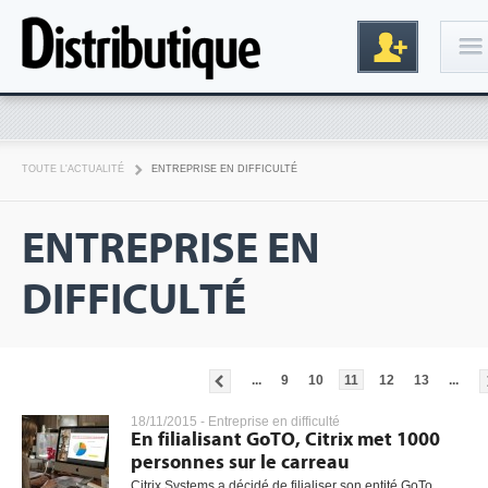
Connexion
TOUTE L'ACTUALITÉ
ENTREPRISE EN DIFFICULTÉ
ENTREPRISE EN
DIFFICULTÉ
Inscription
...
9
10
11
12
13
...
18/11/2015 -
Entreprise en difficulté
En filialisant GoTO, Citrix met 1000
personnes sur le carreau
Citrix Systems a décidé de filialiser son entité GoTo,