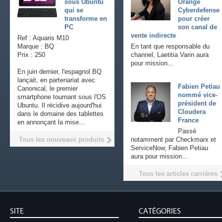
sous Ubuntu
Orange
qui se
Cyberdefense
transforme en
pour créer
PC
son canal de
vente indirecte
Ref : Aquaris M10
Marque : BQ
En tant que responsable du
Prix : 250
channel, Laetitia Varin aura
pour mission...
En juin dernier, l'espagnol BQ
lançait, en partenariat avec
Fabien Petiau
Canonical, le premier
nommé vice-
smartphone tournant sous l'OS
président de
Ubuntu. Il récidive aujourd'hui
Cloudera
dans le domaine des tablettes
France
en annonçant la mise...
Passé
Tous les nouveaux produits
notamment par Checkmarx et
ServiceNow, Fabien Petiau
aura pour mission...
Tous les articles carrières
SITE
CATÉGORIES