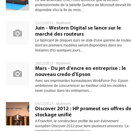
Le site américain CNET.com annonce que la version
professionnelle de la tablette Surface de Microsoft devrait êt
disponible d'ici la fin du mois....
21/12/2012 -
Matériels
Juin - Western Digital se lance sur le
marché des routeurs
Le fabricant de disques durs se dote d'une gamme de routeu
dont les premiers modèles seront disponibles dans les
linéaires d'ici quelques jours....
18/12/2012 -
Matériels
Mars - Du jet d'encre en entreprise : le
nouveau credo d'Epson
Avec ses imprimantes bureautiques WorkForce Pro, Epson
ambitionne de concurrencer au meilleur coût les modèles
laser couleur dans les entreprises....
04/12/2012 -
Matériels
Discover 2012 : HP promeut ses offres d
stockage unifié
A Francfort, le constructeur profite de son évènement
européen Discover 2012 pour faire plusieurs annonces. La