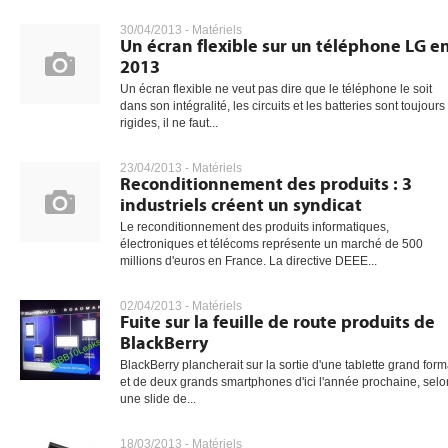
30/04/2013 -
Matériels
Un écran flexible sur un téléphone LG e
2013
gratuite
Un écran flexible ne veut pas dire que le téléphone le soit
dans son intégralité, les circuits et les batteries sont toujours
rigides, il ne faut...
23/04/2013 -
Matériels
Reconditionnement des produits : 3
industriels créent un syndicat
Le reconditionnement des produits informatiques,
électroniques et télécoms représente un marché de 500
millions d'euros en France. La directive DEEE...
02/04/2013 -
Matériels
Fuite sur la feuille de route produits de
BlackBerry
BlackBerry plancherait sur la sortie d'une tablette grand form
et de deux grands smartphones d'ici l'année prochaine, selo
une slide de...
18/03/2013 -
Matériels