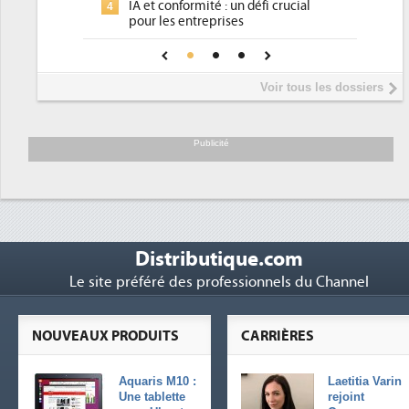
nformité : un défi crucial
place pour répondre à...
s entreprises
Phocea DC dans les cordes pou
4
de confiance pour une IA
DEE
e ?
Interview de Fabrice Coquio,
5
Voir tous les dossiers
président de Digital Realty...
Trimestriels IBM : L'activité log
6
soutient les...
Publicité
Distributique.com
Le site préféré des professionnels du Channel
NOUVEAUX PRODUITS
CARRIÈRES
Aquaris M10 :
Laetitia Varin
Une tablette
rejoint