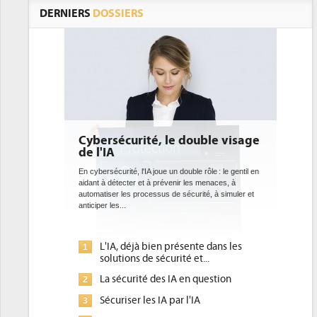
DERNIERS
DOSSIERS
rité, le double visage
DEE: l'efficacité énergétiqu
bientôt une obligation pour
datacenters
 l'IA joue un double rôle : le gentil en
r et à prévenir les menaces, à
Des datacenters plus durables et plus efficace
processus de sécurité, à simuler et
ce que recherchent les pouvoirs publics eur
avec la mise en oeuvre de la nouvelle Directiv
l'efficacité...
jà bien présente dans les
Qu'est-ce que la DEE (directive
1
s de sécurité et...
d'efficacité énergétique) ?
ité des IA en question
DEE, une pression administrati
2
pour les DSI à transformer...
r les IA par l'IA
Un outillage et des services dé
3