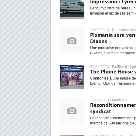
Impression : Lyrec
Le fournituriste de bureau h
livraison et dix de ses sem
16/05/2013 -
Entreprise en d
Pixmania sera vend
Dixons
Une mauvaise nouvelle de pl
Pixmania semble menacée. Ce
30/04/2013 -
Faillite et Liq
The Phone House v
Confrontée à une baisse de 
bientôt, Orange, l'enseigne
23/04/2013 -
Matériels
Reconditionnement 
syndicat
Le reconditionnement des pr
marché de 500 millions d'eu