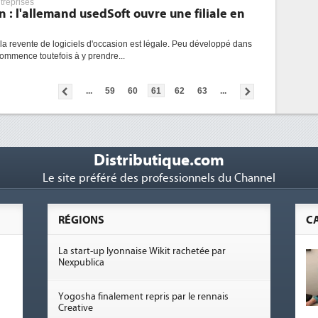
treprises
n : l'allemand usedSoft ouvre une filiale en
 la revente de logiciels d'occasion est légale. Peu développé dans
mmence toutefois à y prendre...
...
59
60
61
62
63
...
Distributique.com
Le site préféré des professionnels du Channel
RÉGIONS
C
La start-up lyonnaise Wikit rachetée par
Nexpublica
Yogosha finalement repris par le rennais
Creative