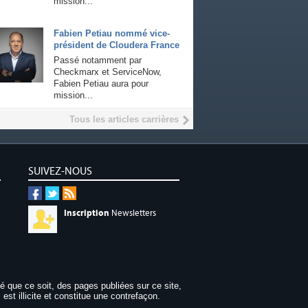
mission...
Fabien Petiau nommé vice-
président de Cloudera France
Passé notamment par
Checkmarx et ServiceNow,
Fabien Petiau aura pour
mission...
Tous les articles carrières
SUIVEZ-NOUS
Inscription
Newsletters
dé que ce soit, des pages publiées sur ce site,
 est illicite et constitue une contrefaçon.