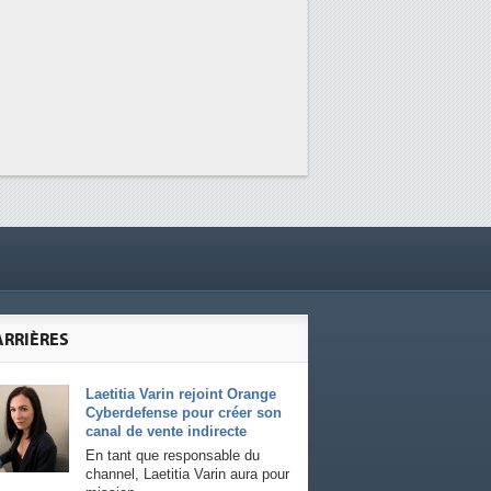
ARRIÈRES
Laetitia Varin rejoint Orange
Cyberdefense pour créer son
canal de vente indirecte
En tant que responsable du
channel, Laetitia Varin aura pour