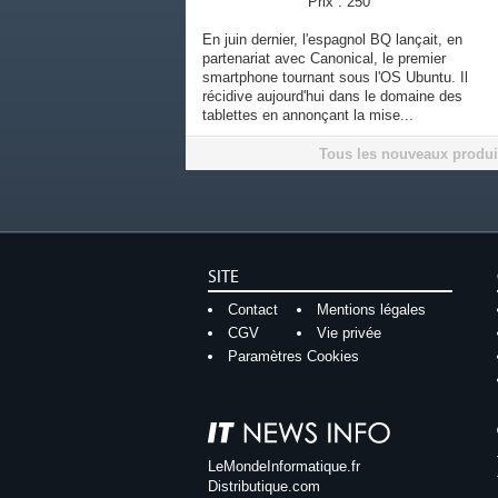
Prix : 250
En juin dernier, l'espagnol BQ lançait, en
partenariat avec Canonical, le premier
smartphone tournant sous l'OS Ubuntu. Il
récidive aujourd'hui dans le domaine des
tablettes en annonçant la mise...
Tous les nouveaux produi
SITE
Contact
Mentions légales
CGV
Vie privée
Paramètres Cookies
LeMondeInformatique.fr
Distributique.com