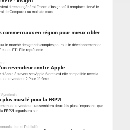
hère - Insight
ent directeur général France d'Insight où il remplace Hervé le
éral de Comparex au mois de mars...
es commerciaux en région pour mieux cibler
 sur le marché des grands comptes poursuit le développement de
et des ETI. Elle représente...
ique
d'un revendeur contre Apple
e d'Apple à travers ses Apple Stores est-elle compatible avec la
u de revendeur ? Pour Jérôme...
 Syndicats
 plus musclé pour la FRP2I
ement de revendeurs rassemblera deux fois plus d'exposants que
, la FRP2I organisera son...
mmunication et Publicité