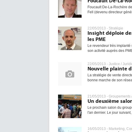
Foucault De-La-Roc
Foucault De-La-Rochère devi
Fell (devenu directeur gén
22/05/2013 -
Stratégie
Insight déploie d
les PME
Le revendeur très implanté
son activité auprès des PME 
22/05/2013 -
Justice / Jurid
Nouvelle plainte 
La stratégie de vente direct
bonne marche de son résea
21/05/2013 -
Groupements /
Un deuxième salon
Le prochain salon du group
l'an dernier. Le jour suivant
16/05/2013 -
Marketing, Co