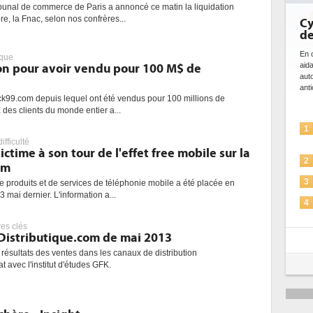
ibunal de commerce de Paris a annoncé ce matin la liquidation
re, la Fnac, selon nos confrères...
Cybersécurité, le double
de l'IA
En cybersécurité, l'IA joue un double rôle : 
ique
aidant à détecter et à prévenir les menace
on pour avoir vendu pour 100 M$ de
automatiser les processus de sécurité, à s
anticiper les...
ck99.com depuis lequel ont été vendus pour 100 millions de
à des clients du monde entier a...
L'IA, déjà bien présente dan
1
solutions de sécurité et...
ifficulté
ime à son tour de l'effet free mobile sur la
La sécurité des IA en questi
2
om
Sécuriser les IA par l'IA
3
de produits et de services de téléphonie mobile a été placée en
 mai dernier. L'information a...
IA et conformité : un défi cr
4
pour les entreprises
res clés
Une IA de confiance pour u
 Distributique.com de mai 2013
5
plus sûre ?
 résultats des ventes dans les canaux de distribution
t avec l'institut d'études GFK.