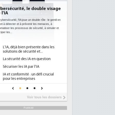
 visage
DEE: l'efficacité énergétique
bientôt une obligation pour les
datacenters
le gentil en
s, à
Des datacenters plus durables et plus efficaces, c'est
imuler et
ce que recherchent les pouvoirs publics européens
avec la mise en oeuvre de la nouvelle Directive sur
l'efficacité...
s les
Qu'est-ce que la DEE (directive
1
d'efficacité énergétique) ?
on
DEE, une pression administrative
2
pour les DSI à transformer...
Un outillage et des services déjà en
3
ucial
place pour répondre à...
Phocea DC dans les cordes pour la
4
ne IA
DEE
Interview de Fabrice Coquio,
5
Voir tous les dossiers
président de Digital Realty...
Trimestriels IBM : L'activité logicielle
6
Publicité
soutient les...