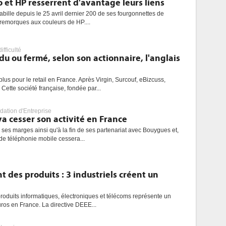
o et HP resserrent d'avantage leurs liens
abille depuis le 25 avril dernier 200 de ses fourgonnettes de
i-remorques aux couleurs de HP....
ifficulté
u ou fermé, selon son actionnaire, l'anglais
us pour le retail en France. Après Virgin, Surcouf, eBizcuss,
tte société française, fondée par...
uidation d'Entreprise
a cesser son activité en France
ses marges ainsi qu'à la fin de ses partenariat avec Bouygues et,
 de téléphonie mobile cessera...
des produits : 3 industriels créent un
oduits informatiques, électroniques et télécoms représente un
ros en France. La directive DEEE...