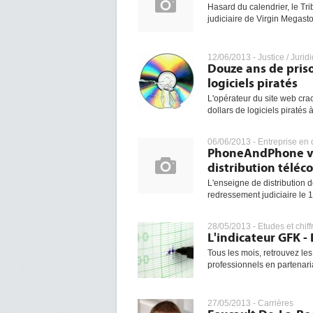
Hasard du calendrier, le Tr
judiciaire de Virgin Megasto
12/06/2013 -
Justice / Jurid
Douze ans de pris
logiciels piratés
L'opérateur du site web cra
dollars de logiciels piratés 
06/06/2013 -
Entreprise en d
PhoneAndPhone vict
distribution téléc
L'enseigne de distribution 
redressement judiciaire le 13
28/05/2013 -
Etudes et chiff
L'indicateur GFK -
Tous les mois, retrouvez les
professionnels en partenaria
27/05/2013 -
Carrières