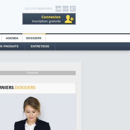
GROUPE
IT NEWS INFO
Connexion
Inscription gratuite
AGENDA
DOSSIERS
X PRODUITS
ENTRETIENS
Publicité
RNIERS
DOSSIERS