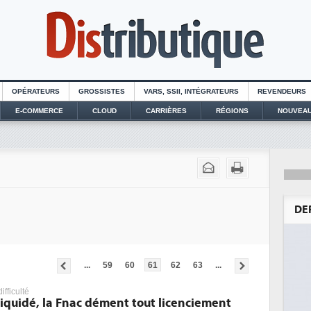
OPÉRATEURS
GROSSISTES
VARS, SSII, INTÉGRATEURS
REVENDEURS
E-COMMERCE
CLOUD
CARRIÈRES
RÉGIONS
NOUVEAU
DE
...
59
60
61
62
63
...
ifficulté
iquidé, la Fnac dément tout licenciement