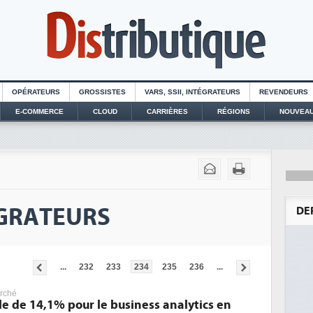
OPÉRATEURS
GROSSISTES
VARS, SSII, INTÉGRATEURS
REVENDEURS
E-COMMERCE
CLOUD
CARRIÈRES
RÉGIONS
NOUVEAU
ÉGRATEURS
DE
...
232
233
234
235
236
...
rché
e de 14,1% pour le business analytics en