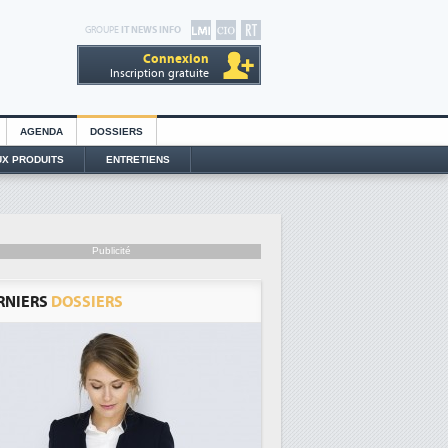
GROUPE
IT NEWS INFO
Connexion
Inscription gratuite
AGENDA
DOSSIERS
X PRODUITS
ENTRETIENS
Publicité
RNIERS
DOSSIERS