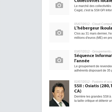
Collectivités loca
Le marché des collectivités 
Cegid, c'est la SSII GFI Info
05/07/2012 -
Cloud Comput
L'hébergeur Ikoul
Clos au 31 mars dernier, l'e
millions d'euros (ME) en pr
03/07/2012 -
Groupements /
Séquence Informat
l'année
Le groupement de revendeu
adhérents disposant de 35 p
02/07/2012 -
Fusions et acq
SSII : Osiatis (28
CA)
Derrière les grandes SSII à 
la taille critique et détenir 