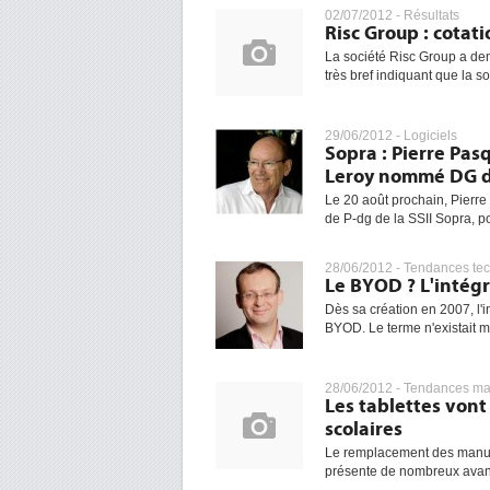
02/07/2012 -
Résultats
Risc Group : cotat
La société Risc Group a de
très bref indiquant que la s
29/06/2012 -
Logiciels
Sopra : Pierre Pas
Leroy nommé DG 
Le 20 août prochain, Pierre 
de P-dg de la SSII Sopra, po
28/06/2012 -
Tendances te
Le BYOD ? L'intég
Dès sa création en 2007, l'i
BYOD. Le terme n'existait m
28/06/2012 -
Tendances ma
Les tablettes von
scolaires
Le remplacement des manuel
présente de nombreux avanta