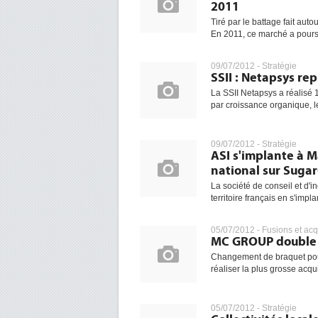
2011
Tiré par le battage fait auto
En 2011, ce marché a pours
09/07/2012 -
Stratégie
SSII : Netapsys re
La SSII Netapsys a réalisé 1
par croissance organique, le
09/07/2012 -
Stratégie
ASI s'implante à Ma
national sur Sug
La société de conseil et d'i
territoire français en s'impla
05/07/2012 -
Fusions et acq
MC GROUP double d
Changement de braquet pour
réaliser la plus grosse acqui
05/07/2012 -
Stratégie