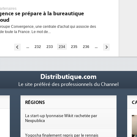
rtenaires
ence se prépare à la bureautique
loud
e Groupe Convergence, une centrale d'achat qui associe des
 de toute la France. Le mot de...
...
232
233
234
235
236
...
Distributique.com
Le site préféré des professionnels du Channel
RÉGIONS
C
La start-up lyonnaise Wikit rachetée par
Nexpublica
Yogosha finalement repris par le rennais