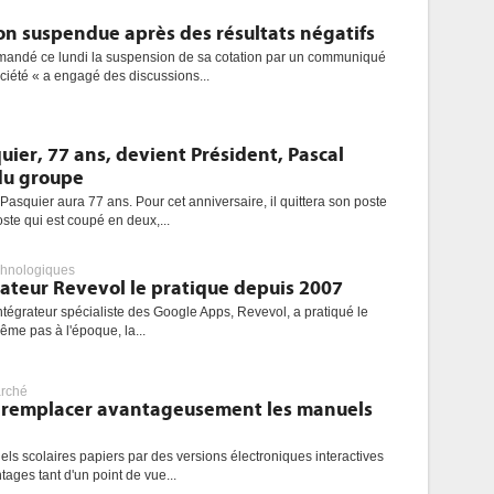
ion suspendue après des résultats négatifs
mandé ce lundi la suspension de sa cotation par un communiqué
ociété « a engagé des discussions...
quier, 77 ans, devient Président, Pascal
du groupe
Pasquier aura 77 ans. Pour cet anniversaire, il quittera son poste
ste qui est coupé en deux,...
chnologiques
rateur Revevol le pratique depuis 2007
ntégrateur spécialiste des Google Apps, Revevol, a pratiqué le
ême pas à l'époque, la...
rché
t remplacer avantageusement les manuels
s scolaires papiers par des versions électroniques interactives
ges tant d'un point de vue...