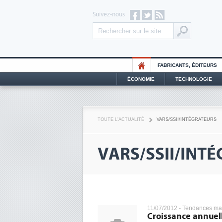
Suivez-nous
FABRICANTS, ÉDITEURS
ÉCONOMIE
TECHNOLOGIE
TOUTE L'ACTUALITÉ
VARS/SSII/INTÉGRATEURS
VARS/SSII/INT
11/07/2012 -
Tendances ma
Croissance annuell