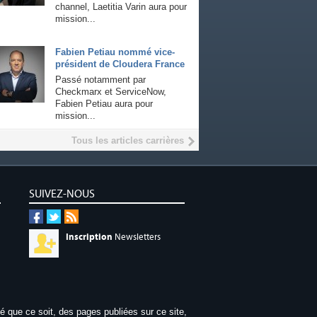
channel, Laetitia Varin aura pour
mission...
Fabien Petiau nommé vice-
président de Cloudera France
Passé notamment par
Checkmarx et ServiceNow,
Fabien Petiau aura pour
mission...
Tous les articles carrières
SUIVEZ-NOUS
Inscription
Newsletters
dé que ce soit, des pages publiées sur ce site,