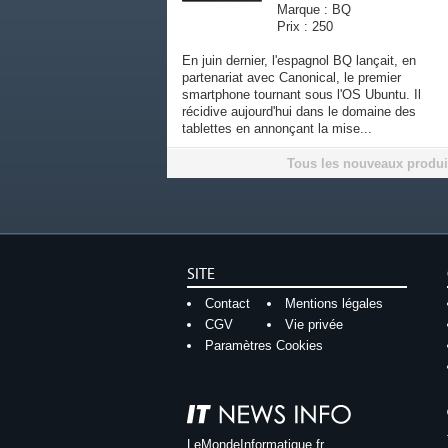
Marque : BQ
Prix : 250
En juin dernier, l'espagnol BQ lançait, en
partenariat avec Canonical, le premier
smartphone tournant sous l'OS Ubuntu. Il
récidive aujourd'hui dans le domaine des
tablettes en annonçant la mise...
Tous les nouveaux produi
SITE
Contact
Mentions légales
CGV
Vie privée
Paramètres Cookies
LeMondeInformatique.fr