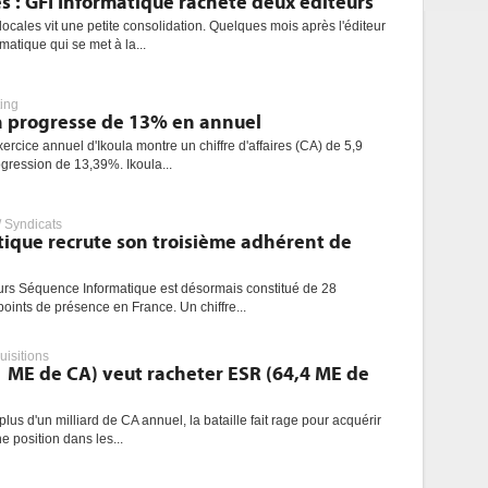
les : GFI Informatique rachète deux éditeurs
locales vit une petite consolidation. Quelques mois après l'éditeur
rmatique qui se met à la...
ing
a progresse de 13% en annuel
xercice annuel d'Ikoula montre un chiffre d'affaires (CA) de 5,9
ogression de 13,39%. Ikoula...
 Syndicats
ique recrute son troisième adhérent de
rs Séquence Informatique est désormais constitué de 28
oints de présence en France. Un chiffre...
uisitions
0,1 ME de CA) veut racheter ESR (64,4 ME de
plus d'un milliard de CA annuel, la bataille fait rage pour acquérir
une position dans les...