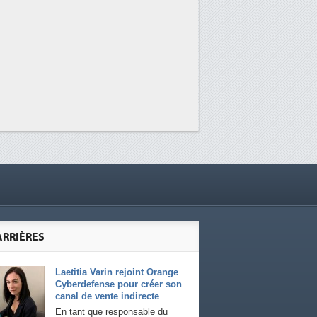
ARRIÈRES
Laetitia Varin rejoint Orange
Cyberdefense pour créer son
canal de vente indirecte
En tant que responsable du