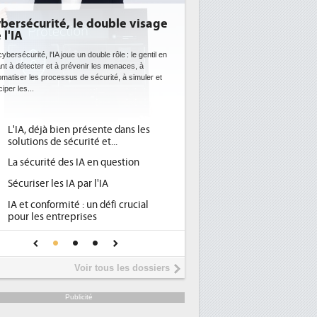
écurité, le double visage
DEE: l'efficacité énergé
bientôt une obligation p
datacenters
rité, l'IA joue un double rôle : le gentil en
tecter et à prévenir les menaces, à
Des datacenters plus durables et plus ef
 les processus de sécurité, à simuler et
ce que recherchent les pouvoirs public
s...
avec la mise en oeuvre de la nouvelle Di
l'efficacité...
A, déjà bien présente dans les
Qu'est-ce que la DEE (direc
1
tions de sécurité et...
d'efficacité énergétique) ?
sécurité des IA en question
DEE, une pression administ
2
pour les DSI à transformer..
riser les IA par l'IA
Un outillage et des service
3
t conformité : un défi crucial
place pour répondre à...
r les entreprises
Phocea DC dans les cordes
4
 IA de confiance pour une IA
DEE
s sûre ?
Interview de Fabrice Coqu
5
Voir tous les dossiers
président de Digital Realty.
Trimestriels IBM : L'activité
6
Publicité
soutient les...