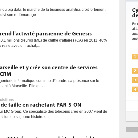
Cybers
ur du big data, le marché de la business analytics croit fortement.
de l'IA
uivi son redémarrage...
En cybersécu
aidant à dé
prend l'activité parisienne de Genesis
automatiser
anticiper le
0,1 millions d'euros (ME) de chiffre d'affaires (CA) en 2011. 40%
 reste avec un rachat,...
L'I
1
solu
rseille et y crée son centre de services
La 
2
arCRM
Sécu
3
ngénierie informatique continue d'étendre sa présence sur le
ntant à Marseille. Elle qui a...
IA e
4
pou
uisitions
Une
e taille en rachetant PAR-S-ON
5
plu
 MC Group. Ce spécialiste des télécoms créé en 2007 vient de
sition de sa jeune histoire en...