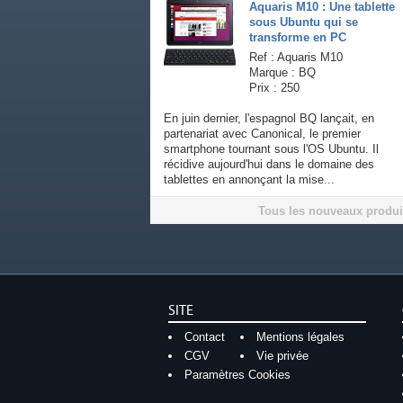
Aquaris M10 : Une tablette
sous Ubuntu qui se
transforme en PC
Ref : Aquaris M10
Marque : BQ
Prix : 250
En juin dernier, l'espagnol BQ lançait, en
partenariat avec Canonical, le premier
smartphone tournant sous l'OS Ubuntu. Il
récidive aujourd'hui dans le domaine des
tablettes en annonçant la mise...
Tous les nouveaux produi
SITE
Contact
Mentions légales
CGV
Vie privée
Paramètres Cookies