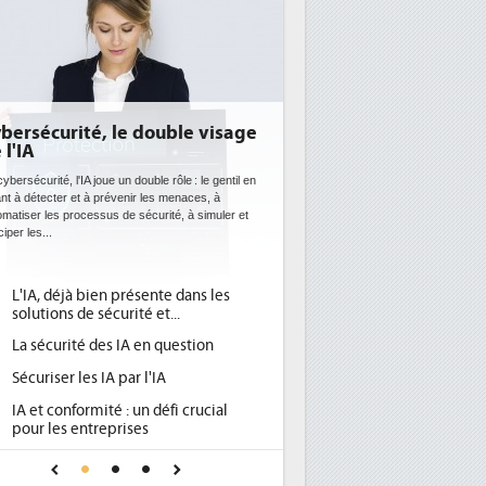
DEE: l'efficacité énergétique
bientôt une obligation pour les
datacenters
Des datacenters plus durables et plus efficaces, c'est
ce que recherchent les pouvoirs publics européens
avec la mise en oeuvre de la nouvelle Directive sur
l'efficacité...
Qu'est-ce que la DEE (directive
1
d'efficacité énergétique) ?
DEE, une pression administrative
2
pour les DSI à transformer...
Un outillage et des services déjà en
3
place pour répondre à...
Phocea DC dans les cordes pour la
4
DEE