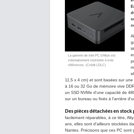
é
E
d
s
c
A
g
t
e
La gamme de mini PC d’Altyk est
volontairement restreinte à trois
p
références. (Crédit LDLC)
m
e
11,5 x 4 cm) et sont basées sur une 
à 16 ou 32 Go de mémoire vive DDR4.
un SSD NVMe d'une capacité de 480 
sur un bureau ou fixés à l'arrière d'
Des pièces détachées en stock 
facilement réparables, à ce titre, Al
ans, elles sont d'ailleurs stockées
Nantes. Précisons que ces PC sont ga