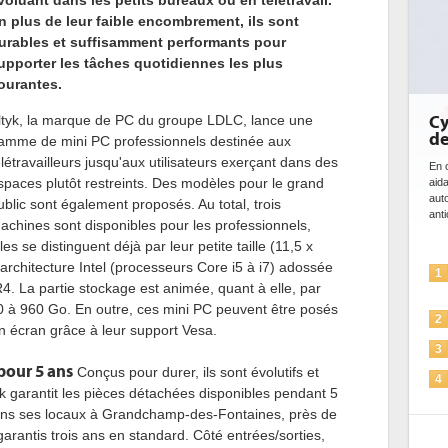
voluant dans les petits bureaux ou en télétravail.
n plus de leur faible encombrement, ils sont
urables et suffisamment performants pour
upporter les tâches quotidiennes les plus
ourantes.
ltyk, la marque de PC du groupe LDLC, lance une
Cybersécurité, le double visage
de l'IA
amme de mini PC professionnels destinée aux
élétravailleurs jusqu'aux utilisateurs exerçant dans des
En cybersécurité, l'IA joue un double rôle : le gentil en
spaces plutôt restreints. Des modèles pour le grand
aidant à détecter et à prévenir les menaces, à
automatiser les processus de sécurité, à simuler et
ublic sont également proposés. Au total, trois
anticiper les...
achines sont disponibles pour les professionnels,
lles se distinguent déjà par leur petite taille (11,5 x
architecture Intel (processeurs Core i5 à i7) adossée
L'IA, déjà bien présente dans les
1
 La partie stockage est animée, quant à elle, par
solutions de sécurité et...
à 960 Go. En outre, ces mini PC peuvent être posés
La sécurité des IA en question
2
un écran grâce à leur support Vesa.
Sécuriser les IA par l'IA
3
pour 5 ans
Conçus pour durer, ils sont évolutifs et
IA et conformité : un défi crucial
4
tyk garantit les pièces détachées disponibles pendant 5
pour les entreprises
 dans ses locaux à Grandchamp-des-Fontaines, près de
Une IA de confiance pour une IA
5
rantis trois ans en standard. Côté entrées/sorties,
plus sûre ?