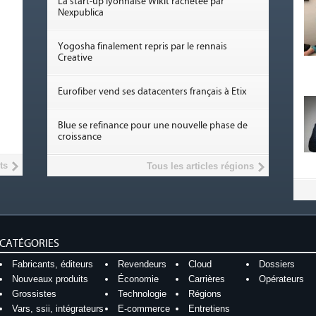
La start-up lyonnaise Wikit rachetée par
Nexpublica
Yogosha finalement repris par le rennais
Creative
Eurofiber vend ses datacenters français à Etix
Blue se refinance pour une nouvelle phase de
croissance
ts
Tous les articles régions
CATÉGORIES
Fabricants, éditeurs
Revendeurs
Cloud
Dossiers
Nouveaux produits
Économie
Carrières
Opérateurs
Grossistes
Technologie
Régions
Vars, ssii, intégrateurs
E-commerce
Entretiens