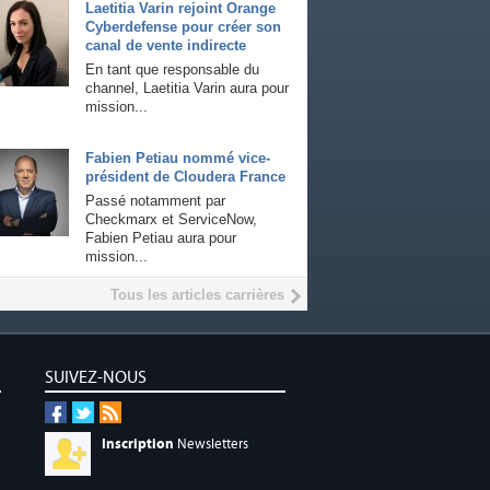
Laetitia Varin rejoint Orange
Cyberdefense pour créer son
canal de vente indirecte
En tant que responsable du
channel, Laetitia Varin aura pour
mission...
Fabien Petiau nommé vice-
président de Cloudera France
Passé notamment par
Checkmarx et ServiceNow,
Fabien Petiau aura pour
mission...
Tous les articles carrières
SUIVEZ-NOUS
Inscription
Newsletters