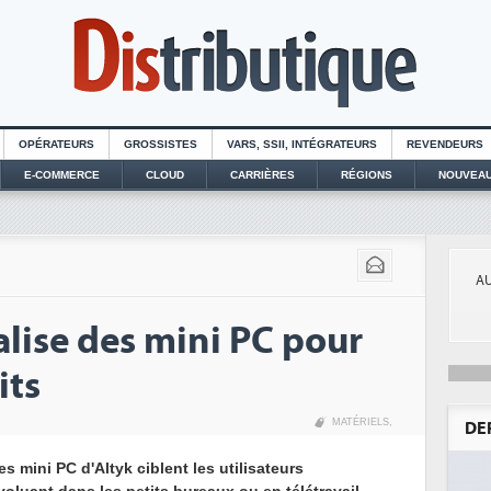
OPÉRATEURS
GROSSISTES
VARS, SSII, INTÉGRATEURS
REVENDEURS
E-COMMERCE
CLOUD
CARRIÈRES
RÉGIONS
NOUVEAU
AU
lise des mini PC pour
its
MATÉRIELS
,
DE
es mini PC d'Altyk ciblent les utilisateurs