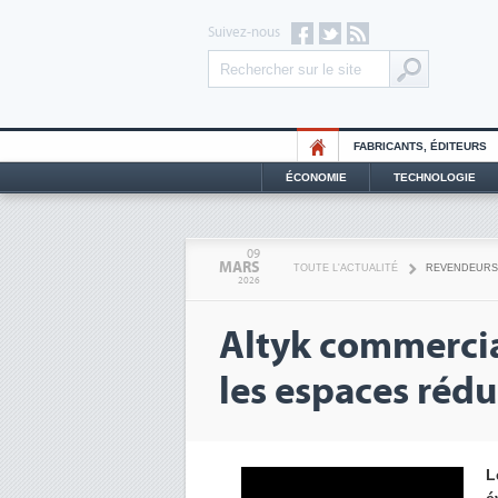
Suivez-nous
FABRICANTS, ÉDITEURS
ÉCONOMIE
TECHNOLOGIE
09
MARS
TOUTE L'ACTUALITÉ
REVENDEURS
2026
Altyk commercia
les espaces rédu
L