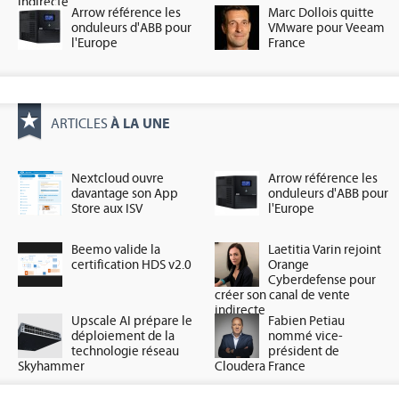
indirecte
Arrow référence les
Marc Dollois quitte
onduleurs d'ABB pour
VMware pour Veeam
l'Europe
France
À LA UNE
ARTICLES
Nextcloud ouvre
Arrow référence les
davantage son App
onduleurs d'ABB pour
Store aux ISV
l'Europe
Beemo valide la
Laetitia Varin rejoint
certification HDS v2.0
Orange
Cyberdefense pour
créer son canal de vente
indirecte
Upscale AI prépare le
Fabien Petiau
déploiement de la
nommé vice-
technologie réseau
président de
Skyhammer
Cloudera France