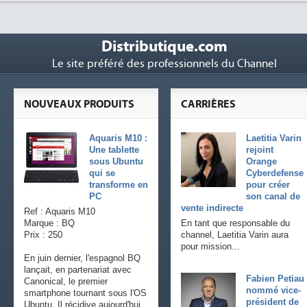
Distributique.com
Le site préféré des professionnels du Channel
NOUVEAUX PRODUITS
CARRIÈRES
Aquaris M10 :
Laetitia Varin
Une tablette
rejoint
sous Ubuntu
Orange
qui se
Cyberdefense
transforme en
pour créer
PC
son canal de
vente indirecte
Ref : Aquaris M10
Marque : BQ
En tant que responsable du
Prix : 250
channel, Laetitia Varin aura
pour mission...
En juin dernier, l'espagnol BQ
lançait, en partenariat avec
Fabien Petiau
Canonical, le premier
nommé vice-
smartphone tournant sous l'OS
président de
Ubuntu. Il récidive aujourd'hui