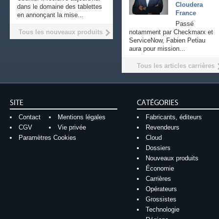
Cloudera
dans le domaine des tablettes
France
en annonçant la mise...
Passé
Tous les nouveaux produits
notamment par Checkmarx et
ServiceNow, Fabien Petiau
aura pour mission...
Tous les articles carrières
SITE
CATÉGORIES
Contact
Mentions légales
Fabricants, éditeurs
CGV
Vie privée
Revendeurs
Paramètres Cookies
Cloud
Dossiers
Nouveaux produits
Économie
Carrières
Opérateurs
Grossistes
Technologie