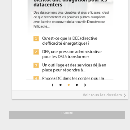
datacenters
Des datacenters plus durables et plus efficaces, c'est
ce que recherchent les pouvoirs publics européens
avec la mise en oeuvre de la nouvelle Directive sur
l'efficacité...
Qu'est-ce que la DEE (directive
1
d'efficacité énergétique) ?
DEE, une pression administrative
2
pour les DSI à transformer...
Un outillage et des services déjà en
3
place pour répondre à...
Phocea DC dans les cordes pour la
4
DEE
Interview de Fabrice Coquio,
5
Voir tous les dossiers
président de Digital Realty...
Trimestriels IBM : L'activité logicielle
6
soutient les...
Publicité