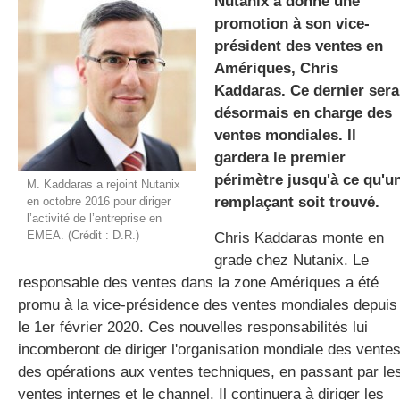
Nutanix a donné une
promotion à son vice-
président des ventes en
gratuite
Amériques, Chris
Kaddaras. Ce dernier sera
désormais en charge des
ventes mondiales. Il
gardera le premier
périmètre jusqu'à ce qu'u
M. Kaddaras a rejoint Nutanix
remplaçant soit trouvé.
en octobre 2016 pour diriger
l’activité de l’entreprise en
EMEA. (Crédit : D.R.)
Chris Kaddaras monte en
grade chez Nutanix. Le
responsable des ventes dans la zone Amériques a été
promu à la vice-présidence des ventes mondiales depuis
le 1er février 2020. Ces nouvelles responsabilités lui
incomberont de diriger l'organisation mondiale des ventes
des opérations aux ventes techniques, en passant par le
ventes internes et le channel. Il continuera à diriger les