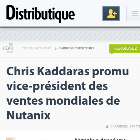
Connexion
05
FÉVR
RÉAGISSEZ !
TOUTE L'ACTUALITÉ
FABRICANTS/EDITEURS
2020
Chris Kaddaras promu
vice-président des
ventes mondiales de
Inscription
Nutanix
CARRIÈRES
,
STRAT