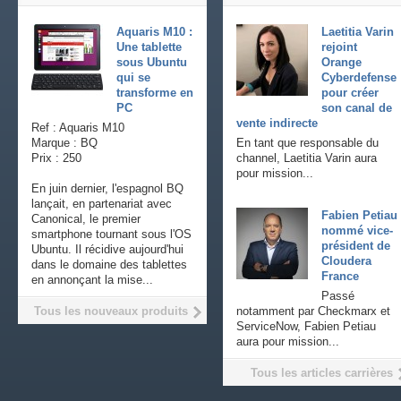
Aquaris M10 :
Laetitia Varin
Une tablette
rejoint
sous Ubuntu
Orange
qui se
Cyberdefense
transforme en
pour créer
PC
son canal de
vente indirecte
Ref : Aquaris M10
Marque : BQ
En tant que responsable du
Prix : 250
channel, Laetitia Varin aura
pour mission...
En juin dernier, l'espagnol BQ
lançait, en partenariat avec
Fabien Petiau
Canonical, le premier
nommé vice-
smartphone tournant sous l'OS
président de
Ubuntu. Il récidive aujourd'hui
Cloudera
dans le domaine des tablettes
France
en annonçant la mise...
Passé
Tous les nouveaux produits
notamment par Checkmarx et
ServiceNow, Fabien Petiau
aura pour mission...
Tous les articles carrières