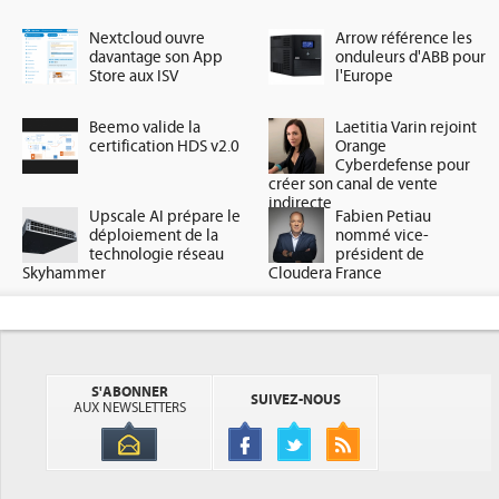
Nextcloud ouvre
Arrow référence les
davantage son App
onduleurs d'ABB pour
Store aux ISV
l'Europe
Beemo valide la
Laetitia Varin rejoint
certification HDS v2.0
Orange
Cyberdefense pour
créer son canal de vente
indirecte
Upscale AI prépare le
Fabien Petiau
déploiement de la
nommé vice-
technologie réseau
président de
Skyhammer
Cloudera France
S'ABONNER
SUIVEZ-NOUS
AUX NEWSLETTERS