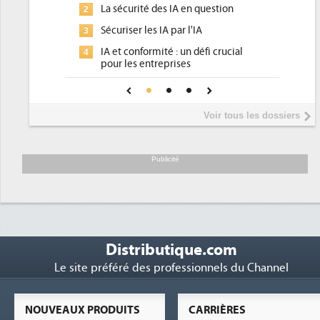
 question
DEE, une pression administrative
2
pour les DSI à transformer...
'IA
Un outillage et des services déjà en
3
défi crucial
place pour répondre à...
Phocea DC dans les cordes pour la
4
pour une IA
DEE
Interview de Fabrice Coquio,
5
Voir tous les dossiers
président de Digital Realty...
Trimestriels IBM : L'activité logicielle
6
soutient les...
Publicité
Distributique.com
Le site préféré des professionnels du Channel
NOUVEAUX PRODUITS
CARRIÈRES