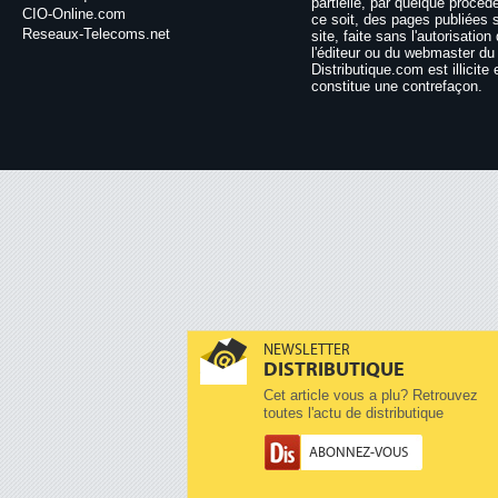
partielle, par quelque procéd
CIO-Online.com
ce soit, des pages publiées 
Reseaux-Telecoms.net
site, faite sans l'autorisation
l'éditeur ou du webmaster du 
Distributique.com est illicite 
constitue une contrefaçon.
NEWSLETTER
DISTRIBUTIQUE
Cet article vous a plu? Retrouvez
toutes l'actu de distributique
ABONNEZ-VOUS