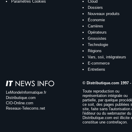
Paramètres Cookies
Cloud
Dossiers
Nouveaux produits
Économie
Carrières
Opérateurs
Grossistes
Technologie
Régions
Vars, ssii, intégrateurs
E-commerce
Entretiens
© Distributique.com 1997 -
Toute reproduction ou
LeMondeInformatique.fr
représentation intégrale ou
Distributique.com
partielle, par quelque procéd
CIO-Online.com
ce soit, des pages publiées 
Reseaux-Telecoms.net
site, faite sans l'autorisation
l'éditeur ou du webmaster du 
Distributique.com est illicite 
constitue une contrefaçon.