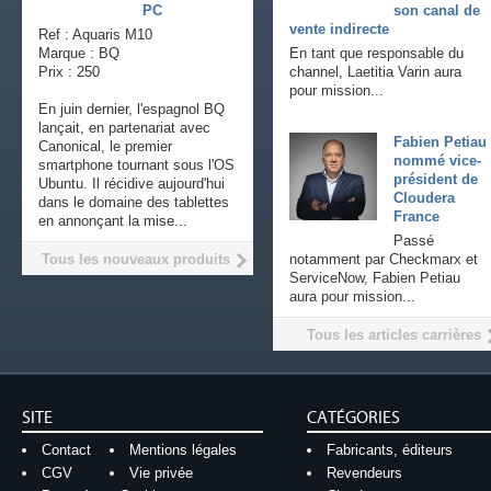
PC
son canal de
vente indirecte
Ref : Aquaris M10
Marque : BQ
En tant que responsable du
Prix : 250
channel, Laetitia Varin aura
pour mission...
En juin dernier, l'espagnol BQ
lançait, en partenariat avec
Fabien Petiau
Canonical, le premier
nommé vice-
smartphone tournant sous l'OS
président de
Ubuntu. Il récidive aujourd'hui
Cloudera
dans le domaine des tablettes
France
en annonçant la mise...
Passé
Tous les nouveaux produits
notamment par Checkmarx et
ServiceNow, Fabien Petiau
aura pour mission...
Tous les articles carrières
SITE
CATÉGORIES
Contact
Mentions légales
Fabricants, éditeurs
CGV
Vie privée
Revendeurs