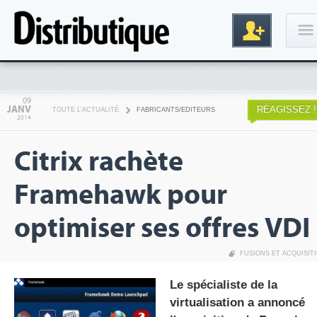
Connexion
09
JANV
RÉAGISSEZ !
TOUTE L'ACTUALITÉ
FABRICANTS/EDITEURS
2014
Citrix rachète
Framehawk pour
optimiser ses offres VDI
Inscription
FUSIONS ET ACQUISIT
Le spécialiste de la
virtualisation a annoncé