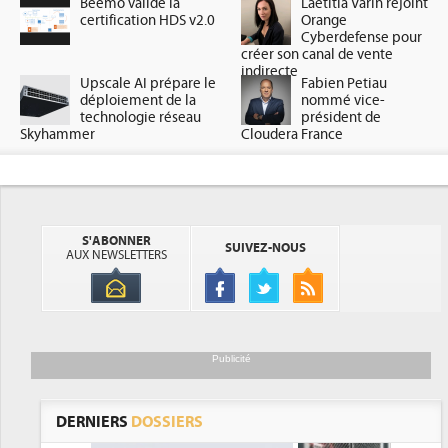
Beemo valide la
Laetitia Varin rejoint
certification HDS v2.0
Orange
Cyberdefense pour
créer son canal de vente
indirecte
Upscale AI prépare le
Fabien Petiau
déploiement de la
nommé vice-
technologie réseau
président de
Skyhammer
Cloudera France
S'ABONNER
SUIVEZ-NOUS
AUX NEWSLETTERS
Publicité
DERNIERS
DOSSIERS