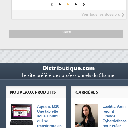
une IA
DEE
Interview de Fabrice Coquio,
5
Voir tous les dossiers
président de Digital Realty...
Trimestriels IBM : L'activité logicielle
6
soutient les...
Publicité
Distributique.com
Le site préféré des professionnels du Channel
NOUVEAUX PRODUITS
CARRIÈRES
Aquaris M10 :
Laetitia Varin
Une tablette
rejoint
sous Ubuntu
Orange
qui se
Cyberdefense
transforme en
pour créer