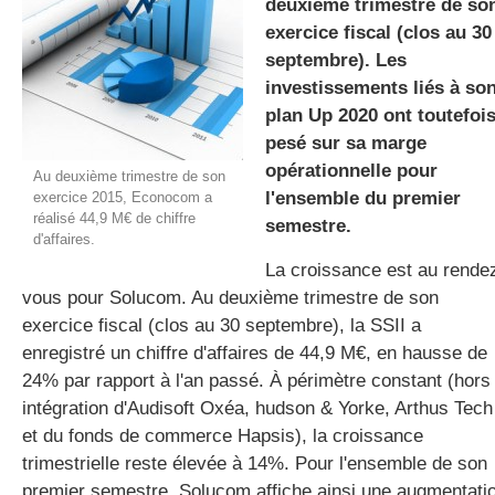
deuxième trimestre de so
exercice fiscal (clos au 30
septembre). Les
gratuite
investissements liés à so
plan Up 2020 ont toutefoi
pesé sur sa marge
opérationnelle pour
Au deuxième trimestre de son
l'ensemble du premier
exercice 2015, Econocom a
réalisé 44,9 M€ de chiffre
semestre.
d'affaires.
La croissance est au rende
vous pour Solucom. Au deuxième trimestre de son
exercice fiscal (clos au 30 septembre), la SSII a
enregistré un chiffre d'affaires de 44,9 M€, en hausse de
24% par rapport à l'an passé. À périmètre constant (hors
intégration d'Audisoft Oxéa, hudson & Yorke, Arthus Tech
et du fonds de commerce Hapsis), la croissance
trimestrielle reste élevée à 14%. Pour l'ensemble de son
premier semestre, Solucom affiche ainsi une augmentati