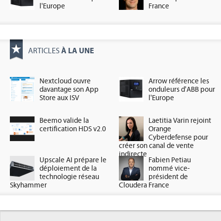
l'Europe
France
À LA UNE
ARTICLES
Nextcloud ouvre
Arrow référence les
davantage son App
onduleurs d'ABB pour
Store aux ISV
l'Europe
Beemo valide la
Laetitia Varin rejoint
certification HDS v2.0
Orange
Cyberdefense pour
créer son canal de vente
indirecte
Upscale AI prépare le
Fabien Petiau
déploiement de la
nommé vice-
technologie réseau
président de
Skyhammer
Cloudera France