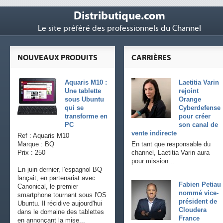
Distributique.com
Le site préféré des professionnels du Channel
NOUVEAUX PRODUITS
CARRIÈRES
Aquaris M10 :
Laetitia Varin
Une tablette
rejoint
sous Ubuntu
Orange
qui se
Cyberdefense
transforme en
pour créer
PC
son canal de
vente indirecte
Ref : Aquaris M10
Marque : BQ
En tant que responsable du
Prix : 250
channel, Laetitia Varin aura
pour mission...
En juin dernier, l'espagnol BQ
lançait, en partenariat avec
Fabien Petiau
Canonical, le premier
nommé vice-
smartphone tournant sous l'OS
président de
Ubuntu. Il récidive aujourd'hui
Cloudera
dans le domaine des tablettes
France
en annonçant la mise...