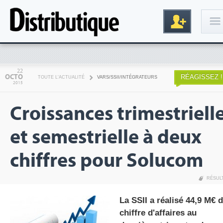
Connexion
22
OCTO
RÉAGISSEZ !
TOUTE L'ACTUALITÉ
VARS/SSII/INTÉGRATEURS
2015
Croissances trimestriell
et semestrielle à deux
chiffres pour Solucom
Inscription
RÉSUL
La SSII a réalisé 44,9 M€ 
chiffre d'affaires au