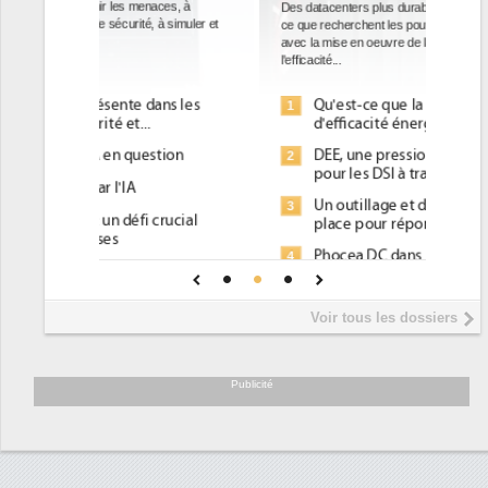
Des datacenters plus durables et plus efficaces, c'est
ce que recherchent les pouvoirs publics européens
avec la mise en oeuvre de la nouvelle Directive sur
l'efficacité...
Qu'est-ce que la DEE (directive
1
d'efficacité énergétique) ?
DEE, une pression administrative
2
pour les DSI à transformer...
Un outillage et des services déjà en
3
place pour répondre à...
Phocea DC dans les cordes pour la
4
DEE
Interview de Fabrice Coquio,
5
Voir tous les dossiers
président de Digital Realty...
Trimestriels IBM : L'activité logicielle
6
soutient les...
Publicité