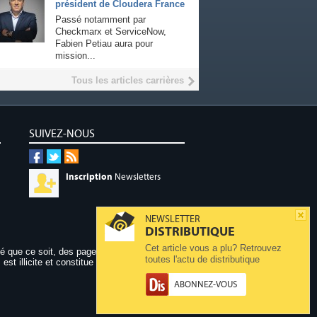
président de Cloudera France
Passé notamment par
Checkmarx et ServiceNow,
Fabien Petiau aura pour
mission...
Tous les articles carrières
SUIVEZ-NOUS
Inscription
Newsletters
NEWSLETTER
DISTRIBUTIQUE
Cet article vous a plu? Retrouvez
dé que ce soit, des pages publiées sur ce site,
toutes l'actu de distributique
 est illicite et constitue une contrefaçon.
ABONNEZ-VOUS