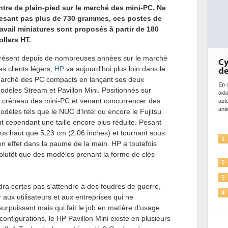
ntre de plain-pied sur le marché des mini-PC. Ne
esant pas plus de 730 grammes, ces postes de
ravail miniatures sont proposés à partir de 180
ollars HT.
résent depuis de nombreuses années sur le marché
Cybersécurité, le double visage
D
es clients légers,
HP
va aujourd'hui plus loin dans le
de l'IA
b
d
arché des PC compacts en lançant ses deux
En cybersécurité, l'IA joue un double rôle : le gentil en
odèles Stream et Pavillon Mini. Positionnés sur
aidant à détecter et à prévenir les menaces, à
Des
e créneau des mini-PC et venant concurrencer des
automatiser les processus de sécurité, à simuler et
ce
anticiper les...
ave
odèles tels que le NUC d'Intel ou encore le Fujitsu
l'ef
 cependant une taille encore plus réduite. Pesant
us haut que 5,23 cm (2,06 inches) et tournant sous
L'IA, déjà bien présente dans les
1
1
n effet dans la paume de la main. HP a toutefois
solutions de sécurité et...
 plutôt que des modèles prenant la forme de clés
La sécurité des IA en question
2
2
Sécuriser les IA par l'IA
3
dra certes pas s'attendre à des foudres de guerre,
3
IA et conformité : un défi crucial
4
aux utilisateurs et aux entreprises qui ne
pour les entreprises
surpuissant mais qui fait le job en matière d'usage
4
Une IA de confiance pour une IA
5
onfigurations, le HP Pavillon Mini existe en plusieurs
plus sûre ?