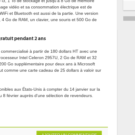
e i3, 1 To de stockage et jusqu'à 8 Go de mémoire
5
ichage vidéo et sa consommation électrique est de
WiFi et Bluetooth est aussi de la partie. Une version
6
 4 Go de RAM, un clavier, une souris et 500 Go de
ratuit pendant 2 ans
 commercialisé à partir de 180 dollars HT avec une
 processeur Intel Celeron 2957U, 2 Go de RAM et 32
 200 Go supplémentaire pour deux ans à Microsoft
out comme une carte cadeau de 25 dollars à valoir sur
nibles aux États-Unis à compter du 14 janvier sur la
du 8 février auprès d'une sélection de revendeurs.