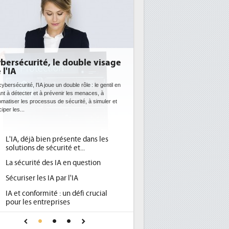
EE: l'efficacité énergétique
ientôt une obligation pour les
atacenters
 datacenters plus durables et plus efficaces, c'est
 que recherchent les pouvoirs publics européens
c la mise en oeuvre de la nouvelle Directive sur
ficacité...
Qu'est-ce que la DEE (directive
d'efficacité énergétique) ?
DEE, une pression administrative
pour les DSI à transformer...
Un outillage et des services déjà en
place pour répondre à...
Phocea DC dans les cordes pour la
DEE