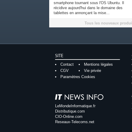
smartphone tournant sous l'OS Ubuntu. Il
récidive aujourd'hui dans le domaine des
tablettes en annonçant la mise...
Tous les nouveaux produi
SITE
Contact
Mentions légales
CGV
Vie privée
Paramètres Cookies
LeMondeInformatique.fr
Distributique.com
CIO-Online.com
Reseaux-Telecoms.net