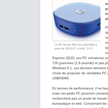
e
p
t
d
P
d
m
m
Le HP Stream Mini sera disponible à
l
partir de 180 $ HT. (crédit : D.R.)
m
Esprimo Q520, ces PC miniatures ont
726 grammes (1,6 pounds) et pas pl
Windows 8.1, ces derniers tiennent e
choisi de proposer de véritables PC
USB/HDMI.
En termes de performance, il ne fau
mais ces petits PC pourront convenir 
recherchent pas un poste de travail 
bureautique et web. Concernant les c