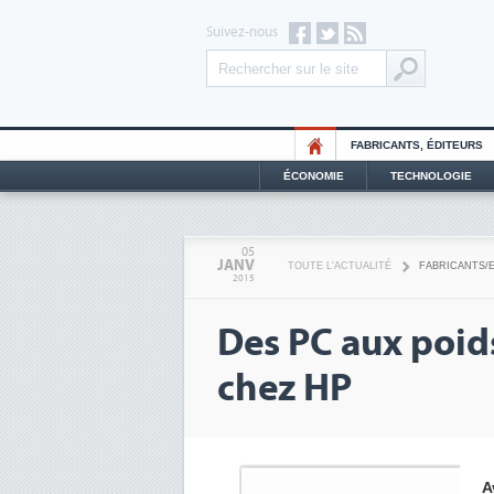
Suivez-nous
FABRICANTS, ÉDITEURS
ÉCONOMIE
TECHNOLOGIE
05
JANV
TOUTE L'ACTUALITÉ
FABRICANTS/
2015
Des PC aux poids
chez HP
A