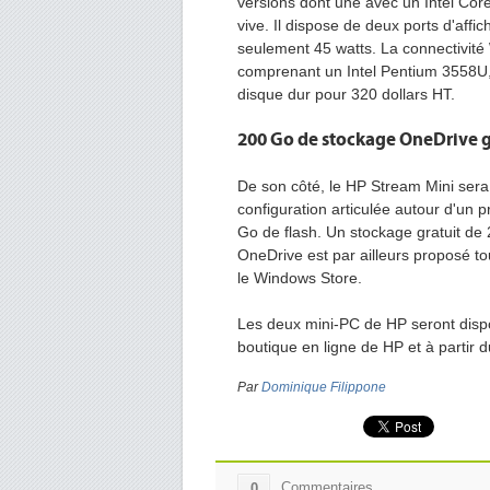
versions dont une avec un Intel Cor
vive. Il dispose de deux ports d'aff
seulement 45 watts. La connectivité 
comprenant un Intel Pentium 3558U,
disque dur pour 320 dollars HT.
200 Go de stockage OneDrive g
De son côté, le HP Stream Mini sera
configuration articulée autour d'un
Go de flash. Un stockage gratuit de
OneDrive est par ailleurs proposé t
le Windows Store.
Les deux mini-PC de HP seront dispo
boutique en ligne de HP et à partir 
Par
Dominique Filippone
Commentaires
0