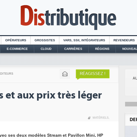
OPÉRATEURS
GROSSISTES
VARS, SSII, INTÉGRATEURS
REVENDEURS
E-COMMERCE
CLOUD
CARRIÈRES
RÉGIONS
NOUVEAU
RÉAGISSEZ !
EDITEURS
AU
 et aux prix très léger
MATÉRIELS
,
DE
vec ses deux modèles Stream et Pavillon Mini, HP