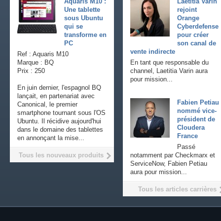
Aquaris M10 :
Laetitia Varin
Une tablette
rejoint
sous Ubuntu
Orange
qui se
Cyberdefense
transforme en
pour créer
PC
son canal de
vente indirecte
Ref : Aquaris M10
Marque : BQ
En tant que responsable du
Prix : 250
channel, Laetitia Varin aura
pour mission...
En juin dernier, l'espagnol BQ
lançait, en partenariat avec
Fabien Petiau
Canonical, le premier
nommé vice-
smartphone tournant sous l'OS
président de
Ubuntu. Il récidive aujourd'hui
Cloudera
dans le domaine des tablettes
France
en annonçant la mise...
Passé
Tous les nouveaux produits
notamment par Checkmarx et
ServiceNow, Fabien Petiau
aura pour mission...
Tous les articles carrières