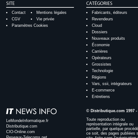
SITE
CATÉGORIES
Contact
Mentions légales
Fabricants, éditeurs
CGV
Vie privée
Revendeurs
Paramètres Cookies
Cloud
Dossiers
Nouveaux produits
Économie
Carrières
Opérateurs
Grossistes
Technologie
Régions
Vars, ssii, intégrateurs
E-commerce
Entretiens
© Distributique.com 1997 -
Toute reproduction ou
LeMondeInformatique.fr
représentation intégrale ou
Distributique.com
partielle, par quelque procéd
CIO-Online.com
ce soit, des pages publiées 
Reseaux-Telecoms.net
site, faite sans l'autorisation