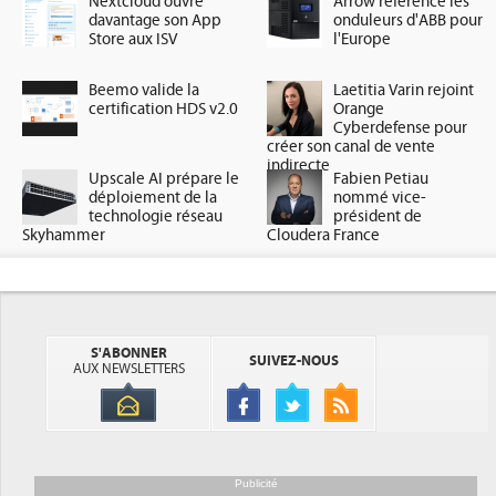
Nextcloud ouvre
Arrow référence les
davantage son App
onduleurs d'ABB pour
Store aux ISV
l'Europe
Beemo valide la
Laetitia Varin rejoint
certification HDS v2.0
Orange
Cyberdefense pour
créer son canal de vente
indirecte
Upscale AI prépare le
Fabien Petiau
déploiement de la
nommé vice-
technologie réseau
président de
Skyhammer
Cloudera France
S'ABONNER
SUIVEZ-NOUS
AUX NEWSLETTERS
Publicité