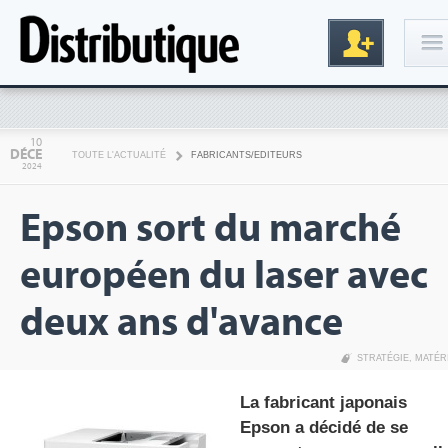
Connexion
10
DÉCE
TOUTE L'ACTUALITÉ
FABRICANTS/EDITEURS
2024
Epson sort du marché
européen du laser avec
deux ans d'avance
Inscription
STRATÉGIE
,
MATÉR
La fabricant japonais
Epson a décidé de se