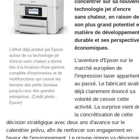
concentrer sur sa nouvell
technologie jet d'encre
sans chaleur, en raison de
gratuite
son plus grand potentiel 
matière de développemen
durable et ses perspectiv
économiques.
L'effort déjà produit par Epson
autour de sa technologie jet
L'aventure d'Epson sur le
d'encre sans chaleur a donné
lieu à la livraison d'une gamme
marché européen de
complète d'imprimantes et de
l'impression laser appartien
multifonctions qui couvre les
au passé. Le fabricant avait
besoins des petits bureaux
jusqu'à ceux des grandes
déjà clairement énoncé sa
entreprises. (Crédit photo :
volonté de cesser cette
Epson)
activité. La surprise vient d
la concrétisation de cette
décision stratégique avec deux ans d'avance sur le
calendrier prévu, afin de renforcer son engagement en
faveur de l'environnement. Le groupe nippon va désorma