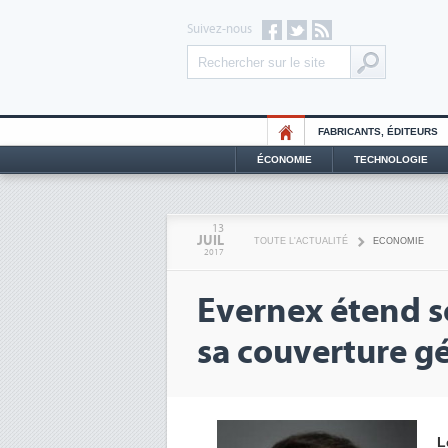
Suivez-nous
FABRICANTS, ÉDITEURS
ÉCONOMIE
TECHNOLOGIE
13
JUIL
TOUTE L'ACTUALITÉ
ECONOMIE
2017
Evernex étend so
sa couverture 
L