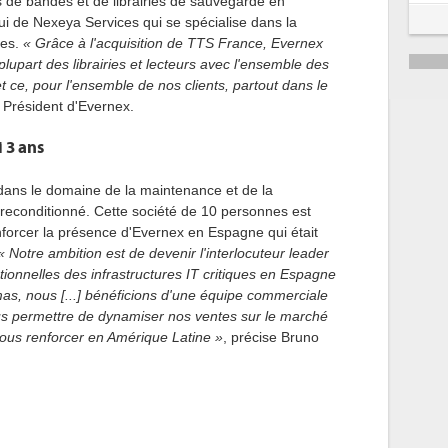
s de bandes et de librairies de sauvegarde en
ui de Nexeya Services qui se spécialise dans la
ées.
« Grâce à l'acquisition de TTS France, Evernex
lupart des librairies et lecteurs avec l'ensemble des
 ce, pour l'ensemble de nos clients, partout dans le
 Président d'Evernex.
 3 ans
dans le domaine de la maintenance et de la
e reconditionné. Cette société de 10 personnes est
nforcer la présence d'Evernex en Espagne qui était
« Notre ambition est de devenir l'interlocuteur leader
tionnelles des infrastructures IT critiques en Espagne
mas, nous [...] bénéficions d'une équipe commerciale
ous permettre de dynamiser nos ventes sur le marché
nous renforcer en Amérique Latine »
, précise Bruno