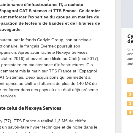
aintenance d'infrastructures IT, a racheté
'Espagnol CAT Sistemas et TTS France. Ce dernier
ient renforcer l'expertise du groupe en matière de
éparation de lecteurs de bandes et de librairies de
auvegarde.
Cybersécurité, le double visa
outenu par le fonds Carlyle Group, son principale
de l'IA
ctionnaire, le français Evernex poursuit son
En cybersécurité, l'IA joue un double rôle : le gentil 
xpansion. Après avoir racheté Nexeya Services
aidant à détecter et à prévenir les menaces, à
octobre 2016) et ouvert une filiale au Chili (mai 2017),
automatiser les processus de sécurité, à simuler e
anticiper les...
e prestataire en maintenance d'infrastructures IT a
écemment mis la main sur TTS France et l'Espagnol
AT Sistemas. Deux acquisitions qui permettent à
L'IA, déjà bien présente dans les
1
'entreprise au chiffre d'affaires de plus de 140 M€ de
solutions de sécurité et...
e renforcer dans des pays où elle était déjà présente
La sécurité des IA en question
2
 services.
Sécuriser les IA par l'IA
3
te celui de Nexeya Services
IA et conformité : un défi crucial
4
pour les entreprises
y (77), TTS France a réalisé 1,3 M€ de chiffre
Une IA de confiance pour une IA
5
t un savoir-faire hyper technique et de niche dans le
plus sûre ?