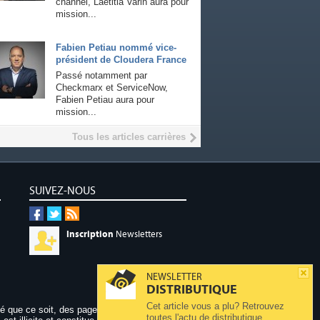
channel, Laetitia Varin aura pour
mission...
Fabien Petiau nommé vice-
président de Cloudera France
Passé notamment par
Checkmarx et ServiceNow,
Fabien Petiau aura pour
mission...
Tous les articles carrières
SUIVEZ-NOUS
Inscription
Newsletters
NEWSLETTER
DISTRIBUTIQUE
Cet article vous a plu? Retrouvez
dé que ce soit, des pages publiées sur ce site,
toutes l'actu de distributique