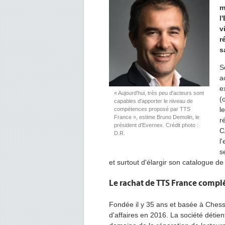
m
l
v
r
s
S
a
e
« Aujourd'hui, très peu d'acteurs sont
(
capables d'apporter le niveau de
l
compétences proposé par TTS
France », estime Bruno Demolin, le
r
président d’Evernex. Crédit photo :
C
D.R.
l
s
et surtout d'élargir son catalogue de
Le rachat de TTS France complè
Fondée il y 35 ans et basée à Chess
d'affaires en 2016. La société détien