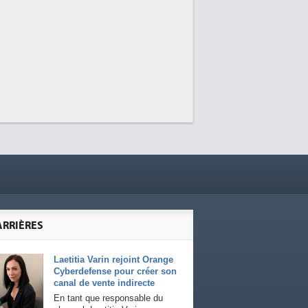
ARRIÈRES
Laetitia Varin rejoint Orange
Cyberdefense pour créer son
canal de vente indirecte
En tant que responsable du