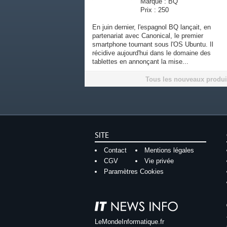
Marque : BQ
Prix : 250
En juin dernier, l'espagnol BQ lançait, en
partenariat avec Canonical, le premier
smartphone tournant sous l'OS Ubuntu. Il
récidive aujourd'hui dans le domaine des
tablettes en annonçant la mise...
Tous les nouveaux produi
SITE
Contact
Mentions légales
CGV
Vie privée
Paramètres Cookies
LeMondeInformatique.fr