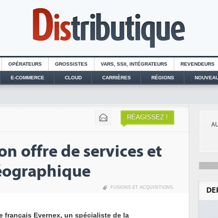
OPÉRATEURS
GROSSISTES
VARS, SSII, INTÉGRATEURS
REVENDEURS
E-COMMERCE
CLOUD
CARRIÈRES
RÉGIONS
NOUVEAU
RÉAGISSEZ !
AU
n offre de services et
géographique
FUSIONS ET ACQUISITIONS
,
DE
e français Evernex, un spécialiste de la