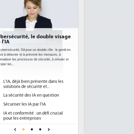
ge
DEE: l'efficacité énergétique
bientôt une obligation pour les
datacenters
en
Des datacenters plus durables et plus efficaces, c'est
t
ce que recherchent les pouvoirs publics européens
avec la mise en oeuvre de la nouvelle Directive sur
l'efficacité...
Qu'est-ce que la DEE (directive
1
d'efficacité énergétique) ?
DEE, une pression administrative
2
pour les DSI à transformer...
Un outillage et des services déjà en
3
place pour répondre à...
Phocea DC dans les cordes pour la
4
DEE