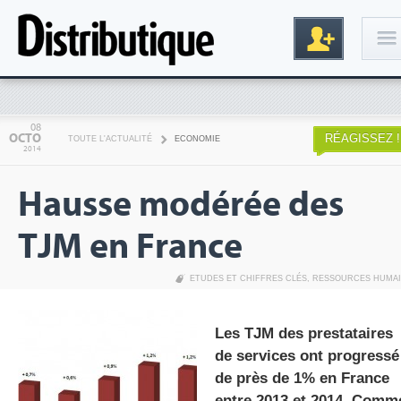
Connexion
08
OCTO
RÉAGISSEZ !
TOUTE L'ACTUALITÉ
ECONOMIE
2014
Hausse modérée des
TJM en France
ETUDES ET CHIFFRES CLÉS
,
RESSOURCES HUMA
Inscription
Les TJM des prestataires
de services ont progressé
de près de 1% en France
entre 2013 et 2014. Comm