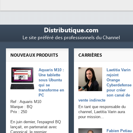
Distributique.com
Le site préféré des professionnels du Channel
NOUVEAUX PRODUITS
CARRIÈRES
Aquaris M10 :
Laetitia Varin
Une tablette
rejoint
sous Ubuntu
Orange
qui se
Cyberdefense
transforme en
pour créer
PC
son canal de
vente indirecte
Ref : Aquaris M10
Marque : BQ
En tant que responsable du
Prix : 250
channel, Laetitia Varin aura
pour mission...
En juin dernier, l'espagnol BQ
lançait, en partenariat avec
Fabien Petiau
Canonical, le premier