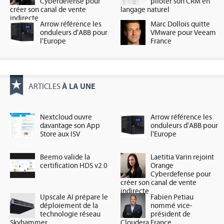
Cyberdefense pour
piloter son CRM en
créer son canal de vente
langage naturel
indirecte
Arrow référence les
Marc Dollois quitte
onduleurs d'ABB pour
VMware pour Veeam
l'Europe
France
À LA UNE
ARTICLES
Nextcloud ouvre
Arrow référence les
davantage son App
onduleurs d'ABB pour
Store aux ISV
l'Europe
Beemo valide la
Laetitia Varin rejoint
certification HDS v2.0
Orange
Cyberdefense pour
créer son canal de vente
indirecte
Upscale AI prépare le
Fabien Petiau
déploiement de la
nommé vice-
technologie réseau
président de
Skyhammer
Cloudera France