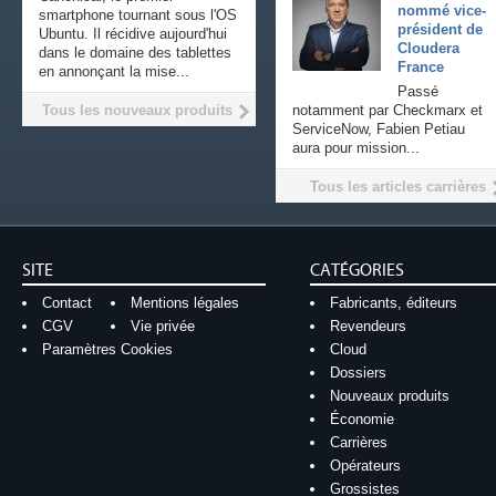
nommé vice-
smartphone tournant sous l'OS
président de
Ubuntu. Il récidive aujourd'hui
Cloudera
dans le domaine des tablettes
France
en annonçant la mise...
Passé
Tous les nouveaux produits
notamment par Checkmarx et
ServiceNow, Fabien Petiau
aura pour mission...
Tous les articles carrières
SITE
CATÉGORIES
Contact
Mentions légales
Fabricants, éditeurs
CGV
Vie privée
Revendeurs
Paramètres Cookies
Cloud
Dossiers
Nouveaux produits
Économie
Carrières
Opérateurs
Grossistes