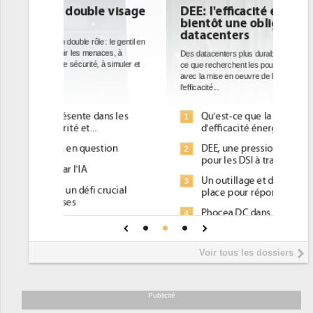
DEE: l'efficacité énergétique
bientôt une obligation pour les
datacenters
Des datacenters plus durables et plus efficaces, c'est
ce que recherchent les pouvoirs publics européens
avec la mise en oeuvre de la nouvelle Directive sur
l'efficacité...
Qu'est-ce que la DEE (directive
1
d'efficacité énergétique) ?
DEE, une pression administrative
2
pour les DSI à transformer...
Un outillage et des services déjà en
3
place pour répondre à...
Phocea DC dans les cordes pour la
4
DEE
Interview de Fabrice Coquio,
5
Voir tous les dossiers
président de Digital Realty...
Trimestriels IBM : L'activité logicielle
6
soutient les...
Publicité