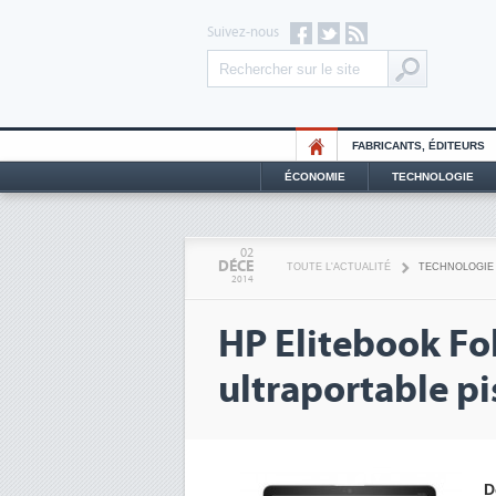
Suivez-nous
FABRICANTS, ÉDITEURS
ÉCONOMIE
TECHNOLOGIE
02
DÉCE
TOUTE L'ACTUALITÉ
TECHNOLOGIE
2014
HP Elitebook Fol
ultraportable pi
D