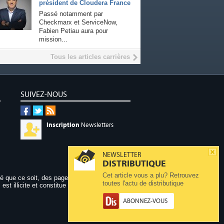
président de Cloudera France
Passé notamment par
Checkmarx et ServiceNow,
Fabien Petiau aura pour
mission...
Tous les articles carrières
SUIVEZ-NOUS
Inscription
Newsletters
NEWSLETTER
DISTRIBUTIQUE
Cet article vous a plu? Retrouvez
dé que ce soit, des pages publiées sur ce site,
toutes l'actu de distributique
 est illicite et constitue une contrefaçon.
ABONNEZ-VOUS