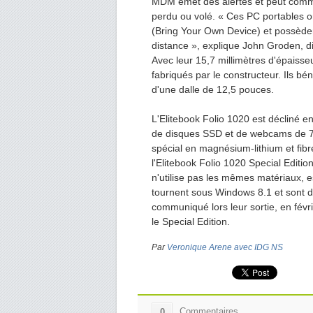
MDM émet des alertes et peut commen
perdu ou volé. « Ces PC portables 
(Bring Your Own Device) et possède
distance », explique John Groden, d
Avec leur 15,7 millimètres d'épaisseu
fabriqués par le constructeur. Ils b
d'une dalle de 12,5 pouces.
L'Elitebook Folio 1020 est décliné e
de disques SSD et de webcams de 72
spécial en magnésium-lithium et fib
l'Elitebook Folio 1020 Special Editio
n'utilise pas les mêmes matériaux, 
tournent sous Windows 8.1 et sont di
communiqué lors leur sortie, en févri
le Special Edition.
Par
Veronique Arene avec IDG NS
Commentaires
0