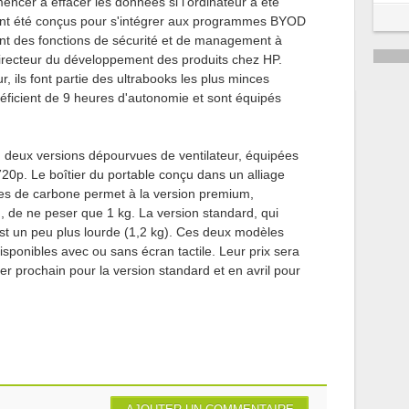
cer à effacer les données si l'ordinateur a été
ont été conçus pour s'intégrer aux programmes BYOD
nt des fonctions de sécurité et de management à
irecteur du développement des produits chez HP.
r, ils font partie des ultrabooks les plus minces
énéficient de 9 heures d'autonomie et sont équipés
n deux versions dépourvues de ventilateur, équipées
0p. Le boîtier du portable conçu dans un alliage
res de carbone permet à la version premium,
n, de ne peser que 1 kg. La version standard, qui
est un peu plus lourde (1,2 kg). Ces deux modèles
sponibles avec ou sans écran tactile. Leur prix sera
er prochain pour la version standard et en avril pour