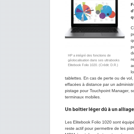
F
d
q
C
p
q
p
d
HP a intégré des fonctions de
r
géolocalisation dans ses ultrabooks
Elitebook Folio 1020. (Crédit: D.R.)
a
l
tablettes. En cas de perte ou de vol, 
effacées à distance par un adminis
pistage pour Touchpoint Manager, so
terminaux mobiles.
Un boîtier léger dû à un alliage
Les Elitebook Folio 1020 sont équi
reste actif pour permettre de les pist