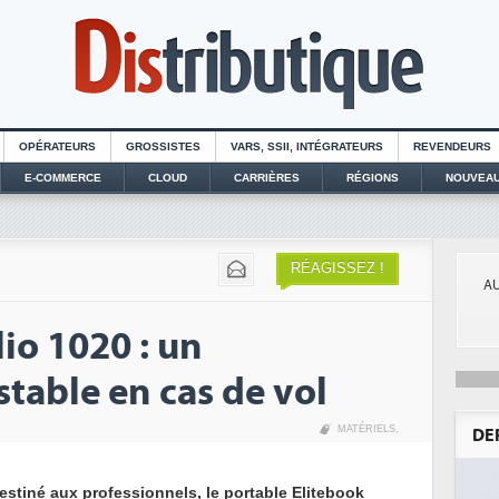
OPÉRATEURS
GROSSISTES
VARS, SSII, INTÉGRATEURS
REVENDEURS
E-COMMERCE
CLOUD
CARRIÈRES
RÉGIONS
NOUVEAU
RÉAGISSEZ !
AU
io 1020 : un
stable en cas de vol
MATÉRIELS
,
DE
estiné aux professionnels, le portable Elitebook