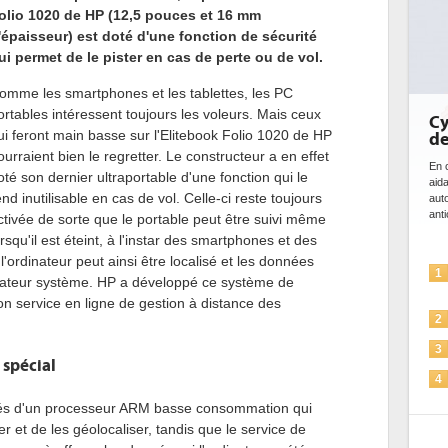
olio 1020 de HP (12,5 pouces et 16 mm
'épaisseur) est doté d'une fonction de sécurité
ui permet de le pister en cas de perte ou de vol.
omme les smartphones et les tablettes, les PC
ortables intéressent toujours les voleurs. Mais ceux
Cybersécurité, le
ui feront main basse sur l'Elitebook Folio 1020 de HP
de l'IA
ourraient bien le regretter. Le constructeur a en effet
En cybersécurité, l'IA joue un d
oté son dernier ultraportable d'une fonction qui le
aidant à détecter et à préveni
end inutilisable en cas de vol. Celle-ci reste toujours
automatiser les processus de s
anticiper les...
ctivée de sorte que le portable peut être suivi même
orsqu'il est éteint, à l'instar des smartphones et des
l'ordinateur peut ainsi être localisé et les données
L'IA, déjà bien pré
1
trateur système. HP a développé ce système de
solutions de sécurit
n service en ligne de gestion à distance des
La sécurité des IA
2
Sécuriser les IA par
3
 spécial
IA et conformité : u
4
pour les entrepris
pés d'un processeur ARM basse consommation qui
Une IA de confianc
5
er et de les géolocaliser, tandis que le service de
plus sûre ?