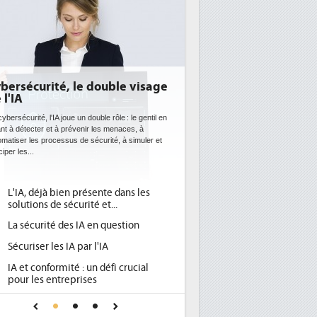
 double visage
DEE: l'efficacité énergétique
bientôt une obligation pour les
datacenters
ouble rôle : le gentil en
r les menaces, à
Des datacenters plus durables et plus efficaces, c'est
écurité, à simuler et
ce que recherchent les pouvoirs publics européens
avec la mise en oeuvre de la nouvelle Directive sur
l'efficacité...
sente dans les
Qu'est-ce que la DEE (directive
1
é et...
d'efficacité énergétique) ?
 en question
DEE, une pression administrative
2
pour les DSI à transformer...
 l'IA
Un outillage et des services déjà en
3
n défi crucial
place pour répondre à...
es
Phocea DC dans les cordes pour la
4
e pour une IA
DEE