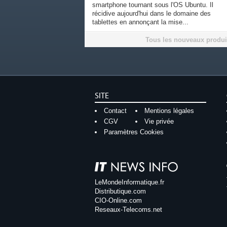
smartphone tournant sous l'OS Ubuntu. Il
récidive aujourd'hui dans le domaine des
tablettes en annonçant la mise...
Tous les nouveaux produi
SITE
Contact
Mentions légales
CGV
Vie privée
Paramètres Cookies
LeMondeInformatique.fr
Distributique.com
CIO-Online.com
Reseaux-Telecoms.net