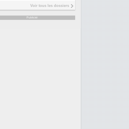
Interview de Fabrice Coquio,
5
Voir tous les dossiers
président de Digital Realty...
Trimestriels IBM : L'activité logicielle
6
Publicité
soutient les...