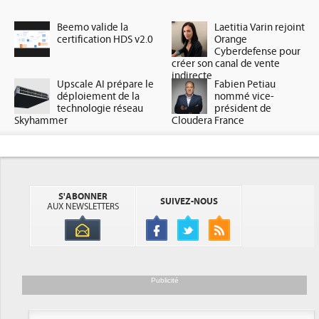
Beemo valide la
Laetitia Varin rejoint
certification HDS v2.0
Orange
Cyberdefense pour
créer son canal de vente
indirecte
Upscale AI prépare le
Fabien Petiau
déploiement de la
nommé vice-
technologie réseau
président de
Skyhammer
Cloudera France
S'ABONNER
SUIVEZ-NOUS
AUX NEWSLETTERS
Publicité