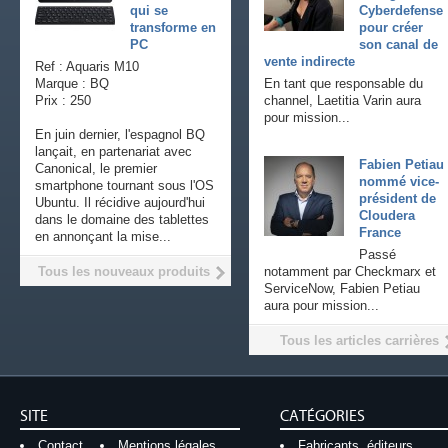
qui se
Cyberdefense
transforme en
pour créer
PC
son canal de
vente indirecte
Ref : Aquaris M10
Marque : BQ
En tant que responsable du
Prix : 250
channel, Laetitia Varin aura
pour mission...
En juin dernier, l'espagnol BQ
lançait, en partenariat avec
Fabien Petiau
Canonical, le premier
nommé vice-
smartphone tournant sous l'OS
président de
Ubuntu. Il récidive aujourd'hui
Cloudera
dans le domaine des tablettes
France
en annonçant la mise...
Passé
Tous les nouveaux produits
notamment par Checkmarx et
ServiceNow, Fabien Petiau
aura pour mission...
Tous les articles carrières
SITE
CATÉGORIES
Contact
Mentions légales
Fabricants, éditeurs