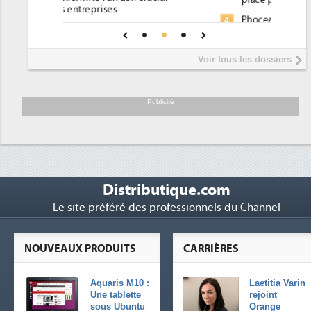
Phocea DC dans les cordes pour la
4
une IA
DEE
Interview de Fabrice Coquio,
5
Voir tous les dossiers
président de Digital Realty...
Trimestriels IBM : L'activité logicielle
6
soutient les...
Publicité
Distributique.com
Le site préféré des professionnels du Channel
NOUVEAUX PRODUITS
CARRIÈRES
Aquaris M10 :
Laetitia Varin
Une tablette
rejoint
sous Ubuntu
Orange