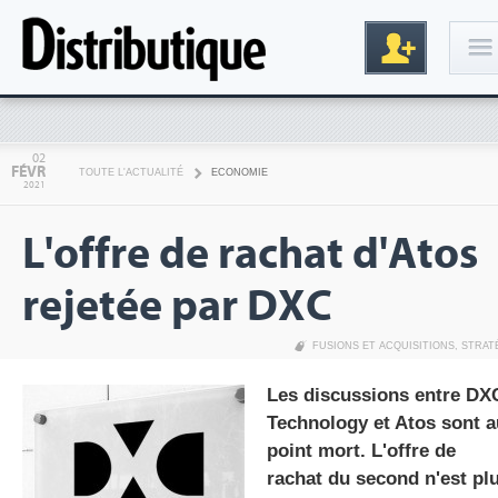
Connexion
02
FÉVR
TOUTE L'ACTUALITÉ
ECONOMIE
2021
L'offre de rachat d'Atos
rejetée par DXC
FUSIONS ET ACQUISITIONS
,
STRAT
Inscription
Les discussions entre DX
Technology et Atos sont a
point mort. L'offre de
rachat du second n'est pl