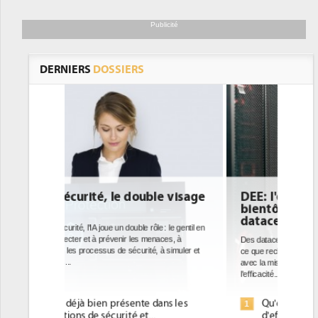
Publicité
DERNIERS
DOSSIERS
e visage
DEE: l'efficacité énergétique
bientôt une obligation pour les
datacenters
: le gentil en
ces, à
Des datacenters plus durables et plus efficaces, c'est
à simuler et
ce que recherchent les pouvoirs publics européens
avec la mise en oeuvre de la nouvelle Directive sur
l'efficacité...
ans les
Qu'est-ce que la DEE (directive
1
d'efficacité énergétique) ?