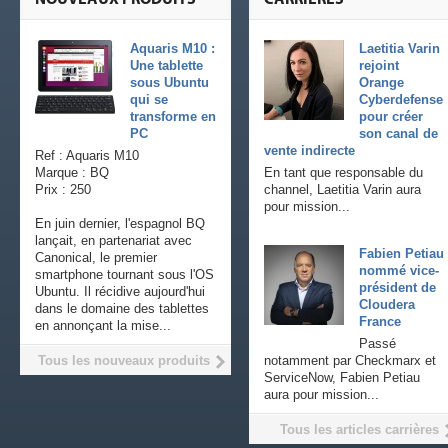
Aquaris M10 :
Laetitia Varin
Une tablette
rejoint
sous Ubuntu
Orange
qui se
Cyberdefense
transforme en
pour créer
PC
son canal de
vente indirecte
Ref : Aquaris M10
Marque : BQ
En tant que responsable du
Prix : 250
channel, Laetitia Varin aura
pour mission...
En juin dernier, l'espagnol BQ
lançait, en partenariat avec
Fabien Petiau
Canonical, le premier
nommé vice-
smartphone tournant sous l'OS
président de
Ubuntu. Il récidive aujourd'hui
Cloudera
dans le domaine des tablettes
France
en annonçant la mise...
Passé
Tous les nouveaux produits
notamment par Checkmarx et
ServiceNow, Fabien Petiau
aura pour mission...
Tous les articles carrières