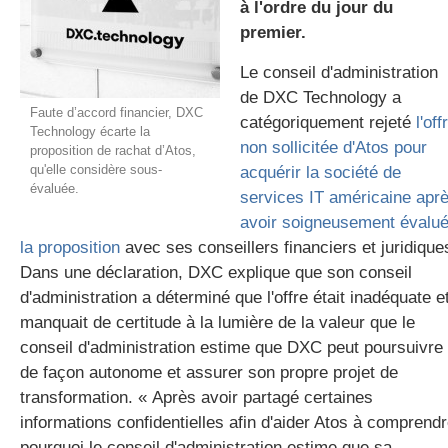
à l'ordre du jour du
premier.
Le conseil d'administration
gratuite
de DXC Technology a
Faute d’accord financier, DXC
catégoriquement rejeté
l'off
Technology écarte la
non sollicitée d'Atos pour
proposition de rachat d’Atos,
qu'elle considère sous-
acquérir la société de
évaluée.
services IT américaine apr
avoir soigneusement évalu
la proposition
avec ses conseillers financiers et juridique
Dans une déclaration, DXC explique que son conseil
d'administration a déterminé que l'offre était inadéquate e
manquait de certitude à la lumière de la valeur que le
conseil d'administration estime que DXC peut poursuivre
de façon autonome et assurer son propre projet de
transformation. « Après avoir partagé certaines
informations confidentielles afin d'aider Atos à comprend
pourquoi le conseil d'administration estime que sa