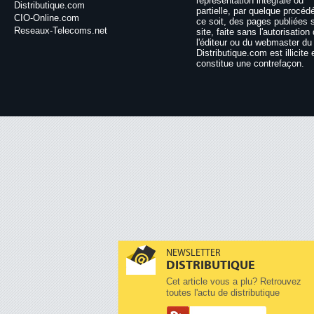
représentation intégrale ou
Distributique.com
partielle, par quelque procéd
CIO-Online.com
ce soit, des pages publiées 
Reseaux-Telecoms.net
site, faite sans l'autorisation
l'éditeur ou du webmaster du 
Distributique.com est illicite 
constitue une contrefaçon.
NEWSLETTER
DISTRIBUTIQUE
Cet article vous a plu? Retrouvez
toutes l'actu de distributique