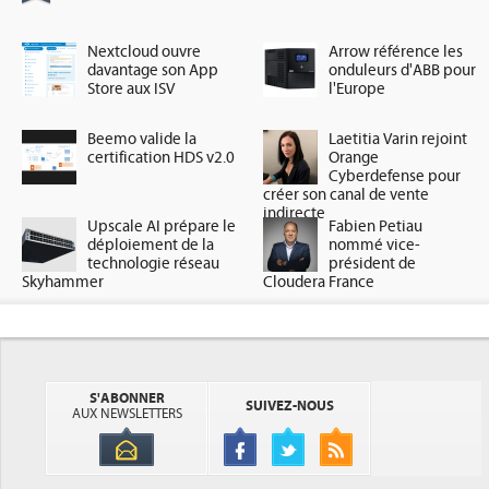
Nextcloud ouvre
Arrow référence les
davantage son App
onduleurs d'ABB pour
Store aux ISV
l'Europe
Beemo valide la
Laetitia Varin rejoint
certification HDS v2.0
Orange
Cyberdefense pour
créer son canal de vente
indirecte
Upscale AI prépare le
Fabien Petiau
déploiement de la
nommé vice-
technologie réseau
président de
Skyhammer
Cloudera France
S'ABONNER
SUIVEZ-NOUS
AUX NEWSLETTERS